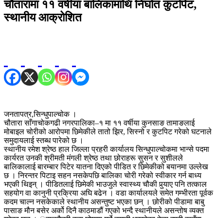
चौतारामा ११ वर्षीया बालिकामाथि निर्घात कुटपिट,
स्थानीय आक्रोशित
जनतापत्र,सिन्धुपाल्चोक ।
चौतारा साँगाचोकगढी नगरपालिका–१ मा ११ वर्षीया कुनसाङ तामाङलाई
मोबाइल चोरीको आरोपमा छिमेकीले तातो झिर, सिस्नो र कुटपिट गरेको घटनाले
समुदायलाई स्तब्ध पारेको छ ।
स्थानीय रमेश श्रेष्ठ हाल जिल्ला प्रहरी कार्यालय सिन्धुपाल्चोकमा भान्से पदमा
कार्यरत उनकी श्रीमती मंगली श्रेष्ठ तथा छोराहरू सुसन र सुशीलले
बालिकालाई बारम्बार पिटेर यातना दिएको पीडित र छिमेकीको बयानमा उल्लेख
छ । निरन्तर पिटाइ सहन नसकेपछि बालिका चोरी गरेको स्वीकार गर्न बाध्य
भएकी थिइन् । पीडितलाई छिमेकी भाउजुले स्वास्थ्य चौकी पुर्‍याए पनि तत्काल
सहयोग वा कानुनी प्रक्रिया अघि बढेन । वडा कार्यालयले समेत गम्भीरता पूर्वक
कदम चाल्न नसकेकाले स्थानीय असन्तुष्ट भएका छन् । छोरीको पीडामा बाबु
पासाङ मौन बसेर अर्को दिनै काठमाडौं गएको भन्दै स्थानीयले असन्तोष व्यक्त