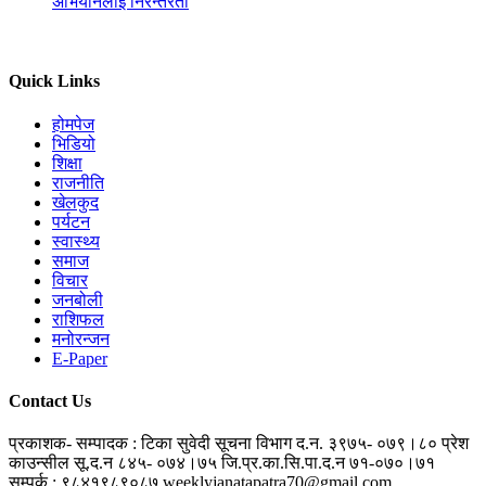
अभियानलाई निरन्तरता
Quick Links
होमपेज
भिडियो
शिक्षा
राजनीति
खेलकुद
पर्यटन
स्वास्थ्य
समाज
विचार
जनबोली
राशिफल
मनोरन्जन
E-Paper
Contact Us
प्रकाशक- सम्पादक : टिका सुवेदी
सूचना विभाग द.न. ३९७५- ०७९।८०
प्रेश
काउन्सील सू.द.न ८४५- ०७४।७५
जि.प्र.का.सि.पा.द.न ७१-०७०।७१
सम्पर्क : ९८४१९८९०८७
weeklyjanatapatra70@gmail.com