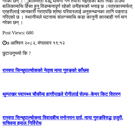
गरेका छन् । ूबालमैत्री वडाू घोषणा गर्ने तयारी भइरहेका बेला त्यही ठाउँमा
बालिकामाथि हिंसा हुनु विडम्बनापूर्ण रहेको उनीहरूको भनाइ छ ।पत्रकारमार्फत्
प्रहरीलाई जानकारी गराएपछि श्रेष्ठ परिवारलाई अनुसन्धानका लागि पक्राउ
गरिएको छ । स्थानीयले घटनामा संलग्नमाथि कडा कानुनी कारबाही गर्न माग
गरेका छन् ।
Post Views:
680
७ आश्विन २०८२, मंगलवार १९:१२
छुटाउनुभयो कि ?
रास्वपा सिन्धुपाल्चोकको नेतृत्व माया गुरुङको काँधमा
थुम्पाखर स्वास्थ्य चौकीमा हात्तीपाइले रोगीलाई सेल्फ–केयर किट वितरण
रास्वपा सिन्धुपाल्चोकमा विवादबीच मनोनयन दर्ता, माया गुरुङविरुद्ध उजुरी,
सचिवमा हमाल निर्विरोध