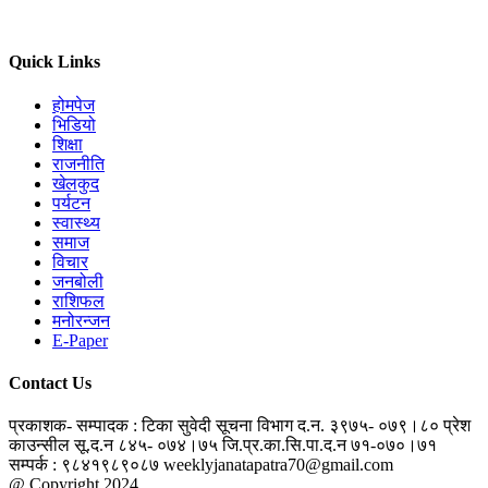
Quick Links
होमपेज
भिडियो
शिक्षा
राजनीति
खेलकुद
पर्यटन
स्वास्थ्य
समाज
विचार
जनबोली
राशिफल
मनोरन्जन
E-Paper
Contact Us
प्रकाशक- सम्पादक : टिका सुवेदी
सूचना विभाग द.न. ३९७५- ०७९।८०
प्रेश
काउन्सील सू.द.न ८४५- ०७४।७५
जि.प्र.का.सि.पा.द.न ७१-०७०।७१
सम्पर्क : ९८४१९८९०८७
weeklyjanatapatra70@gmail.com
@ Copyright 2024
jantapatra.com