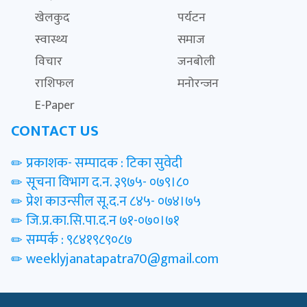
खेलकुद
पर्यटन
स्वास्थ्य
समाज
विचार
जनबोली
राशिफल
मनोरन्जन
E-Paper
CONTACT US
प्रकाशक- सम्पादक : टिका सुवेदी
सूचना विभाग द.न. ३९७५- ०७९।८०
प्रेश काउन्सील सू.द.न ८४५- ०७४।७५
जि.प्र.का.सि.पा.द.न ७१-०७०।७१
सम्पर्क : ९८४१९८९०८७
weeklyjanatapatra70@gmail.com