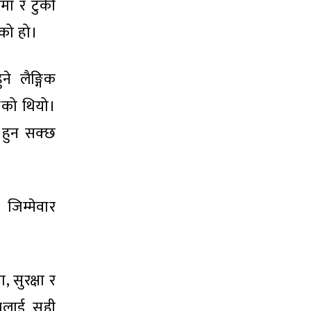
मा र टुकी
को हो।
े लैङ्गिक
इएको थियो।
े हुन सक्छ
 जिम्मेवार
 सुरक्षा र
ाजलाई सही