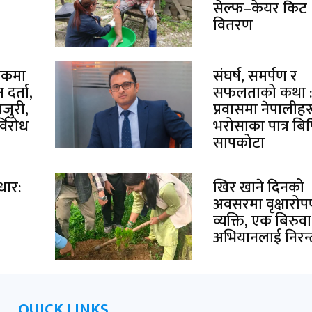
सेल्फ–केयर किट
वितरण
चोकमा
संघर्ष, समर्पण र
दर्ता,
सफलताको कथा 
उजुरी,
प्रवासमा नेपालीह
विरोध
भरोसाका पात्र बि
सापकोटा
धार:
खिर खाने दिनको
अवसरमा वृक्षारो
व्यक्ति, एक बिरुवा
अभियानलाई निरन्
QUICK LINKS