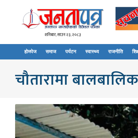
शनिबार, साउन २३, २०८३
होमपेज
समाज
पर्यटन
स्वास्थ्य
राजनीति
शिक्
चौतारामा बालबालिका 