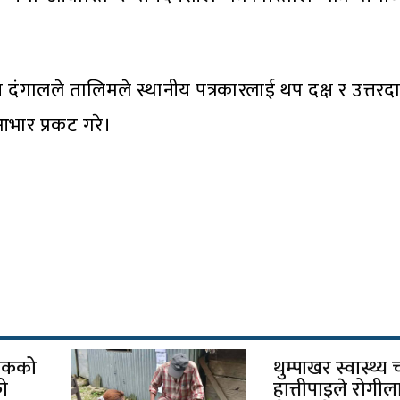
रुव दंगालले तालिमले स्थानीय पत्रकारलाई थप दक्ष र उत्तर
ि आभार प्रकट गरे।
्चोकको
थुम्पाखर स्वास्थ्य
को
हात्तीपाइले रोगील