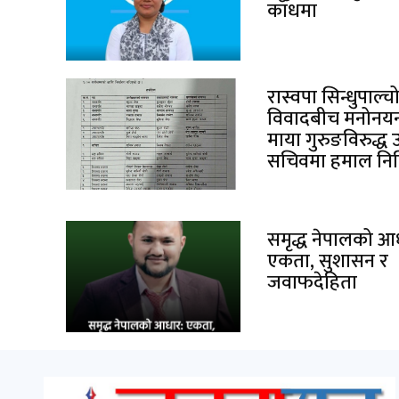
काँधमा
रास्वपा सिन्धुपाल्
विवादबीच मनोनयन 
माया गुरुङविरुद्ध 
सचिवमा हमाल निर्
समृद्ध नेपालको आ
एकता, सुशासन र
जवाफदेहिता