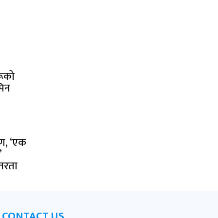
:
रूको
पिन
पण, ‘एक
’
तरता
CONTACT US