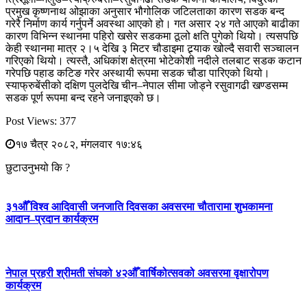
प्रमुख कृष्णनाथ ओझाका अनुसार भौगोलिक जटिलताका कारण सडक बन्द
गरेरै निर्माण कार्य गर्नुपर्ने अवस्था आएको हो। गत असार २४ गते आएको बाढीका
कारण विभिन्न स्थानमा पहिरो खसेर सडकमा ठूलो क्षति पुगेको थियो। त्यसपछि
केही स्थानमा मात्र २।५ देखि ३ मिटर चौडाइमा ट्र्याक खोल्दै सवारी सञ्चालन
गरिएको थियो। त्यस्तै, अधिकांश क्षेत्रमा भोटेकोशी नदीले तलबाट सडक कटान
गरेपछि पहाड कटिङ गरेर अस्थायी रूपमा सडक चौडा पारिएको थियो।
स्याफ्रुबेंसीको दक्षिण पुलदेखि चीन–नेपाल सीमा जोड्ने रसुवागढी खण्डसम्म
सडक पूर्ण रूपमा बन्द रहने जनाइएको छ।
Post Views:
377
१७ चैत्र २०८२, मंगलवार १७:४६
छुटाउनुभयो कि ?
३१औँ विश्व आदिवासी जनजाति दिवसका अवसरमा चौतारामा शुभकामना
आदान–प्रदान कार्यक्रम
नेपाल प्रहरी श्रीमती संघको ४२औँ वार्षिकोत्सवको अवसरमा वृक्षारोपण
कार्यक्रम