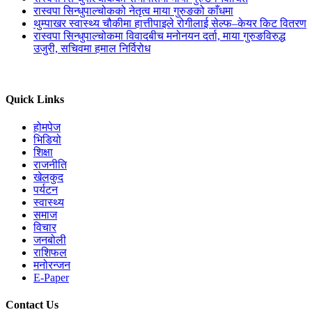
रास्वपा सिन्धुपाल्चोकको नेतृत्व माया गुरुङको काँधमा
थुम्पाखर स्वास्थ्य चौकीमा हात्तीपाइले रोगीलाई सेल्फ–केयर किट वितरण
रास्वपा सिन्धुपाल्चोकमा विवादबीच मनोनयन दर्ता, माया गुरुङविरुद्ध
उजुरी, सचिवमा हमाल निर्विरोध
Quick Links
होमपेज
भिडियो
शिक्षा
राजनीति
खेलकुद
पर्यटन
स्वास्थ्य
समाज
विचार
जनबोली
राशिफल
मनोरन्जन
E-Paper
Contact Us