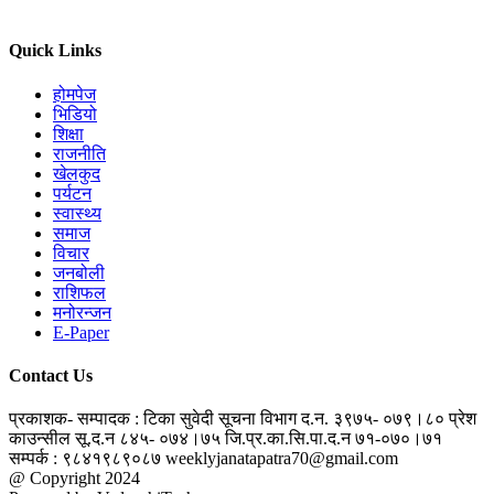
Quick Links
होमपेज
भिडियो
शिक्षा
राजनीति
खेलकुद
पर्यटन
स्वास्थ्य
समाज
विचार
जनबोली
राशिफल
मनोरन्जन
E-Paper
Contact Us
प्रकाशक- सम्पादक : टिका सुवेदी
सूचना विभाग द.न. ३९७५- ०७९।८०
प्रेश
काउन्सील सू.द.न ८४५- ०७४।७५
जि.प्र.का.सि.पा.द.न ७१-०७०।७१
सम्पर्क : ९८४१९८९०८७
weeklyjanatapatra70@gmail.com
@ Copyright 2024
jantapatra.com