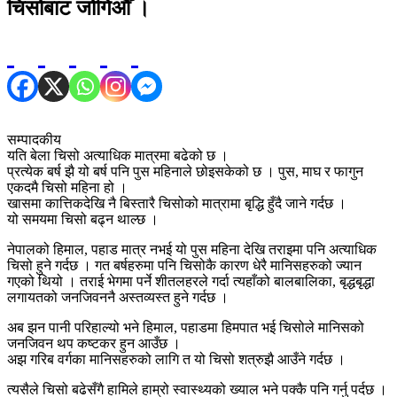
चिसोबाट जोगिऔँ ।
सम्पादकीय
यति बेला चिसो अत्याधिक मात्रमा बढेको छ ।
प्रत्येक बर्ष झै यो बर्ष पनि पुस महिनाले छोइसकेको छ । पुस, माघ र फागुन
एकदमै चिसो महिना हो ।
खासमा कात्तिकदेखि नै बिस्तारै चिसोको मात्रामा बृद्धि हुँदै जाने गर्दछ ।
यो समयमा चिसो बढ्न थाल्छ ।
नेपालको हिमाल, पहाड मात्र नभई यो पुस महिना देखि तराइमा पनि अत्याधिक
चिसो हुने गर्दछ । गत बर्षहरुमा पनि चिसोकै कारण धेरै मानिसहरुको ज्यान
गएको थियो । तराई भेगमा पर्ने शीतलहरले गर्दा त्यहाँको बालबालिका, बृद्धबृद्धा
लगायतको जनजिवननै अस्तव्यस्त हुने गर्दछ ।
अब झन पानी परिहाल्यो भने हिमाल, पहाडमा हिमपात भई चिसोले मानिसको
जनजिवन थप कष्टकर हुन आउँछ ।
अझ गरिब वर्गका मानिसहरुको लागि त यो चिसो शत्रुझै आउँने गर्दछ ।
त्यसैले चिसो बढेसँगै हामिले हाम्रो स्वास्थ्यको ख्याल भने पक्कै पनि गर्नु पर्दछ ।