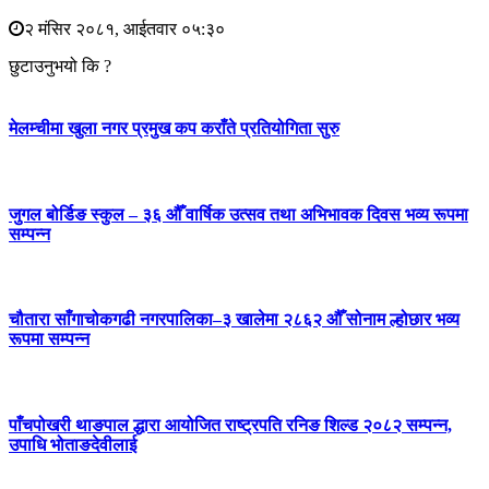
२ मंसिर २०८१, आईतवार ०५:३०
छुटाउनुभयो कि ?
मेलम्चीमा खुला नगर प्रमुख कप कराँते प्रतियोगिता सुरु
जुगल बोर्डिङ स्कुल – ३६ औँ वार्षिक उत्सव तथा अभिभावक दिवस भव्य रूपमा
सम्पन्न
चौतारा साँगाचोकगढी नगरपालिका–३ खालेमा २८६२ औँ सोनाम ल्होछार भव्य
रूपमा सम्पन्न
पाँचपोखरी थाङपाल द्धारा आयोजित राष्ट्रपति रनिङ शिल्ड २०८२ सम्पन्न,
उपाधि भोताङदेवीलाई