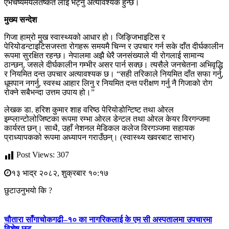
एभचष्यमयलतष्कत लाई भेट्नु अत्यावश्यक हुन्छ।
मुख्य सन्देश
गिजा हाम्रो मुख स्वास्थ्यको आधार हो। जिङ्जिभाइटिस र
पेरियोडन्टाइटिसजस्ता रोगहरू समयमै चिन्न र उपचार गर्न सके दाँत दीर्घकालीन
रूपमा सुरक्षित रहन्छ। नेपालमा अझै धेरै जनसंख्याले यी रोगलाई सामान्य
ठान्छन्, जसले दीर्घकालीन गम्भीर असर पार्न सक्छ। त्यसैले जनचेतना अभिवृद्धि
र नियमित दन्त उपचार अत्यावश्यक छ। “सही तरिकाले नियमित दाँत सफा गर्नु,
धूमपान नगर्नु, स्वस्थ आहार लिनु र नियमित दन्त परीक्षण गर्नु नै गिजाको रोग
रोक्ने सबैभन्दा उत्तम उपाय हो।”
लेखक डा. हरिश कुमार शाह वरिष्ठ पेरियोडोन्टिष्ट तथा ओरल
इम्प्लान्टोलोजिष्टका रूपमा रम्भा ओरल डेन्टल तथा ओरल केयर विरगन्जमा
कार्यरत छन्। साथै, उहाँ नेशनल मेडिकल कलेज विरगञ्जमा सहायक
प्राध्यापकको रूपमा अध्यापन गराउँछन्। (स्वास्थ्य खवरबाट साभार)
Post Views:
307
१३ भाद्र २०८२, शुक्रबार १०:१७
छुटाउनुभयो कि ?
चौतारा साँगाचोकगढी–१० का नागरिकलाई के एम सी अस्पतालमा उपचारमा
विशेष छुट