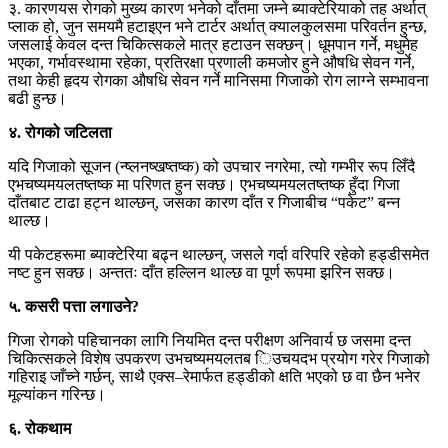
३. कारणयस रोगको मुख्य कारण भनेको दाँतमा जम्ने ब्याक्टेरियाको तह अर्थात्
प्लाक हो, जुन समयमै हटाइएन भने टार्टर अर्थात् क्यालकुलसमा परिवर्तन हुन्छ,
जसलाई केवल दन्त चिकित्सकले मात्र हटाउन सक्छन्। धूमपान गर्ने, मधुमेह
भएका, गर्भावस्थामा रहेका, प्रतिरक्षा प्रणाली कमजोर हुने औषधि सेवन गर्ने,
तथा केही हृदय रोगका औषधि सेवन गर्ने मानिसमा गिजाको रोग लाग्ने सम्भावना
बढी हुन्छ।
४. रोगको जटिलता
यदि गिजाको सूजन (न्ष्लनष्खष्तष्क) को उपचार नगरेमा, त्यो गम्भीर रूप लिँदै
एभचष्यमयलतष्तष्क मा परिणत हुन सक्छ। एभचष्यमयलतष्तष्क हुँदा गिजा
दाँतबाट टाढा हट्न थाल्छन्, जसका कारण दाँत र गिजाबीच “पकेट” बन्न
थाल्छ।
यी पकेटहरूमा ब्याक्टेरिया बढ्न थाल्छन्, जसले गर्दा वरिपरि रहेको हड्डीसमेत
नष्ट हुन सक्छ। अन्ततः दाँत हल्लिन थाल्छ वा पूर्ण रूपमा झरिन सक्छ।
५. कसरी पत्ता लगाउने?
गिजा रोगको पहिचानका लागि नियमित दन्त परीक्षण अनिवार्य छ जसमा दन्त
चिकित्सकले विशेष उपकरण उभचष्यमयलतब िउचयदभ प्रयोग गरेर गिजाको
गहिराइ जाँच्ने गर्छन्, साथै एक्स–रेमार्फत हड्डीको क्षति भएको छ वा छैन भनेर
मूल्यांकन गरिन्छ।
६. रोकथाम