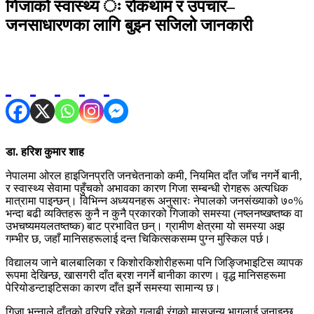
गिजाको स्वास्थ्य ः रोकथाम र उपचार–
जनसाधारणका लागि बुझ्न सजिलो जानकारी
डा. हरिश कुमार शाह
नेपालमा ओरल हाइजिनप्रति जनचेतनाको कमी, नियमित दाँत जाँच नगर्ने बानी,
र स्वास्थ्य सेवामा पहुँचको अभावका कारण गिजा सम्बन्धी रोगहरू अत्यधिक
मात्रामा पाइन्छन्। विभिन्न अध्ययनहरू अनुसारः नेपालको जनसंख्याको ७०%
भन्दा बढी व्यक्तिहरू कुनै न कुनै प्रकारको गिजाको समस्या (नष्लनष्खष्तष्क वा
उभचष्यमयलतष्तष्क) बाट प्रभावित छन्। ग्रामीण क्षेत्रमा यो समस्या अझ
गम्भीर छ, जहाँ मानिसहरूलाई दन्त चिकित्सकसम्म पुग्न मुस्किल पर्छ।
विद्यालय जाने बालबालिका र किशोरकिशोरीहरूमा पनि जिङ्जिभाइटिस व्यापक
रूपमा देखिन्छ, खासगरी दाँत ब्रश नगर्ने बानीका कारण। वृद्ध मानिसहरूमा
पेरियोडन्टाइटिसका कारण दाँत झर्ने समस्या सामान्य छ।
गिजा भन्नाले दाँतको वरिपरि रहेको गुलाबी रंगको मासुजन्य भागलाई जनाइन्छ,