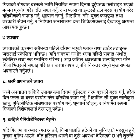
गिजाको रोगबाट बच्नको लागि नियमित रूपमा दिनमा दुईपटक फ्लोराइड भएको
मन्जन प्रयोग गरेर दाँत सफा गर्नु, दन्त फ्लस वा इन्टरडेन्टल ब्रस प्रयोग गरेर
दाँतबीचको सफाइ गर्नु, धूमपान नगर्नु, भिटामिन ‘सी’ युक्त फलफूल तथा
तरकारी सेवन गर्नु, र निश्चित अन्तरालमा दन्त चिकित्सकलाई देखाउनु अत्यन्त
आवश्यक हुन्छ।
७ उपचार
उपचारको क्रममा सबैभन्दा पहिले दाँतमा भएको प्लाक तथा टार्टर हटाइन्छ
जसलाई स्केलिङ भनिन्छ। यदि समस्या गम्भीर भएमा गहिरो सफाइ अर्थात्
स्केलिङ तथा रुट प्लानिङ गरिन्छ। अझ जटिल अवस्थामा शल्यक्रिया गरेर
गिजा भित्रको सफाइ गरिन्छ र उपचारपश्चात् पनि निरन्तर राम्रो मुख सफाइ
अपनाउने गर्नुपर्छ।
८. घरमै अपनाउने उपाय
घरमै अपनाउन सकिने उपायहरूमा दिनमा दुईपटक नरम ब्रसले ब्रस गर्नु, हरेक
दिन फ्लस वा ब्रस प्रयोग गरेर दाँतबीच सफा गर्नु, भिटामिन सी युक्त खानेकुरा
खानु, एन्टिसेप्टिक माउथवास प्रयोग गर्नु, धूमपान छोड्नु, र नियमित रूपमा
गिजाको विशेषज्ञलाई देखाउनु पर्दछ।
९. कहिले पेरियोडेन्डिस्ट भेट्ने?
यदि गिजामा बारम्बार रगत आउने, गिजा पछाडि हटेको वा सुन्निएको महसुस हुने,
मुखमा दुर्गन्ध आउने, दाँत हल्लिन थाल्ने वा दुख्ने अवस्था देखिएको छ भने तुरुन्तै