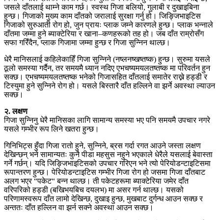
जसले दाँतलाई थाम्ने काम गर्छ। स्वस्थ गिजा बलियो, गुलाबी र दुखाइबिना
हुन्छ। गिजाको मुख्य काम दाँतको जरालाई सुरक्षा गर्नु हो। जिङ्जिभाइटिस
गिजाको सुरुआती रोग हो, जुन प्रायः प्लाक जम्ने कारणले हुन्छ। प्लाक भन्नाले
दाँतमा जम्मा हुने ब्याक्टेरिया र खाना–कणहरूको तह हो। जब दाँत राम्रोसँग
सफा गरिँदैन, प्लाक गिजामा जम्मा हुन्छ र गिजा सुन्निन थाल्छ।
धेरै मानिसलाई कहिलेकाहिँ गिजा सुन्निने (नष्लनष्खष्तष्क) हुन्छ। सुरुमा यसले
ठूलो समस्या गर्दैन, तर समयमै ध्यान नदिए एभचष्यमयलतष्तष्क मा परिवर्तन हुन
सक्छ। एभचष्यमयलतष्तष्क भनेको गिजासहित दाँतलाई समातेर राख्ने हड्डी र
टिस्युमा हुने सुन्निने रोग हो। यसले बिस्तारै दाँत हल्लिने वा झर्ने अवस्था ल्याउन
सक्छ।
२. लक्षण
गिजा सुन्निनु धेरै मानिसका लागि सामान्य समस्या भए पनि समयमै उपचार नगरे
यसले गम्भीर रूप लिने खतरा हुन्छ।
गिनिभिट्स हुँदा गिजा रातो हुने, सुन्निने, ब्रस गर्दा रगत आउने जस्ता लक्षण
देखिन्छन् भने सामान्यतः कुनै पीडा महसुस नहुने भएकाले धेरैले यसलाई बेवास्ता
गर्ने गर्छन्। यदि जिङ्जिभाइटिसको उपचार गरिएन भने त्यो पेरियोडन्टाइटिसमा
रूपान्तरण हुन्छ। पेरियोडन्टाइटिस गम्भीर गिजा रोग हो जसमा गिजा दाँतबाट
अलग भएर “पकेट“ बन्न थाल्छ। ती पकेटहरूमा ब्याक्टेरिया जमेर दाँत
वरिपरिको हड्डी (बखिभयबिच दयलभ) मा असर गर्न थाल्छ। यसको
परिणामस्वरूप दाँत लामो देखिन्छ, दुखाइ हुन्छ, मुखबाट दुर्गन्ध आउन सक्छ र
अन्ततः दाँत हल्लिन वा झर्न सक्ने अवस्था आउन सक्छ।