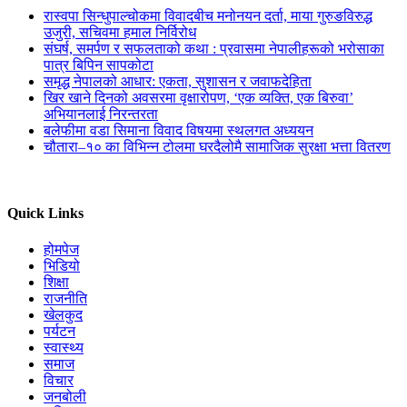
रास्वपा सिन्धुपाल्चोकमा विवादबीच मनोनयन दर्ता, माया गुरुङविरुद्ध
उजुरी, सचिवमा हमाल निर्विरोध
संघर्ष, समर्पण र सफलताको कथा : प्रवासमा नेपालीहरूको भरोसाका
पात्र बिपिन सापकोटा
समृद्ध नेपालको आधार: एकता, सुशासन र जवाफदेहिता
खिर खाने दिनको अवसरमा वृक्षारोपण, ‘एक व्यक्ति, एक बिरुवा’
अभियानलाई निरन्तरता
बलेफीमा वडा सिमाना विवाद विषयमा स्थलगत अध्ययन
चौतारा–१० का विभिन्न टोलमा घरदैलोमै सामाजिक सुरक्षा भत्ता वितरण
Quick Links
होमपेज
भिडियो
शिक्षा
राजनीति
खेलकुद
पर्यटन
स्वास्थ्य
समाज
विचार
जनबोली