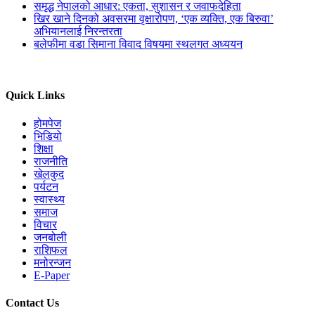
समृद्ध नेपालको आधार: एकता, सुशासन र जवाफदेहिता
खिर खाने दिनको अवसरमा वृक्षारोपण, ‘एक व्यक्ति, एक बिरुवा’
अभियानलाई निरन्तरता
बलेफीमा वडा सिमाना विवाद विषयमा स्थलगत अध्ययन
Quick Links
होमपेज
भिडियो
शिक्षा
राजनीति
खेलकुद
पर्यटन
स्वास्थ्य
समाज
विचार
जनबोली
राशिफल
मनोरन्जन
E-Paper
Contact Us