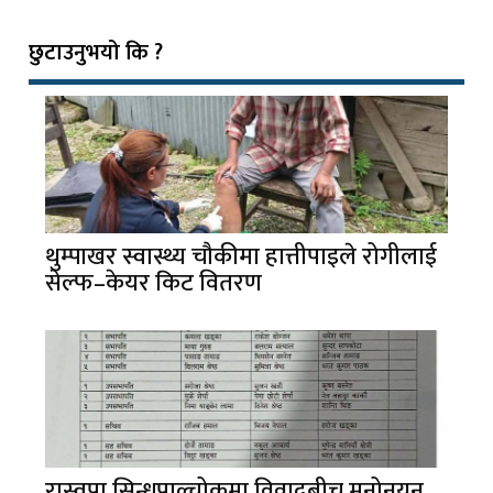
छुटाउनुभयो कि ?
थुम्पाखर स्वास्थ्य चौकीमा हात्तीपाइले रोगीलाई
सेल्फ–केयर किट वितरण
रास्वपा सिन्धुपाल्चोकमा विवादबीच मनोनयन