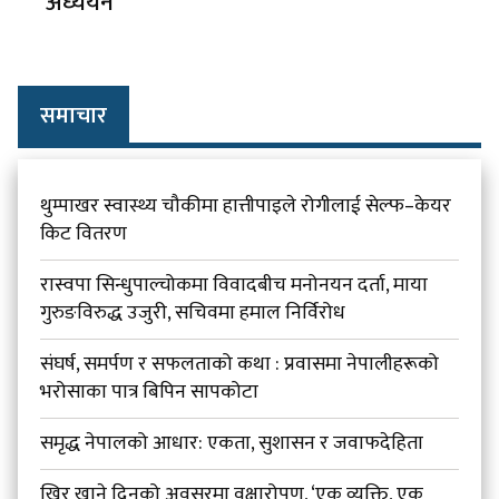
अध्ययन
समाचार
थुम्पाखर स्वास्थ्य चौकीमा हात्तीपाइले रोगीलाई सेल्फ–केयर
किट वितरण
रास्वपा सिन्धुपाल्चोकमा विवादबीच मनोनयन दर्ता, माया
गुरुङविरुद्ध उजुरी, सचिवमा हमाल निर्विरोध
संघर्ष, समर्पण र सफलताको कथा : प्रवासमा नेपालीहरूको
भरोसाका पात्र बिपिन सापकोटा
समृद्ध नेपालको आधार: एकता, सुशासन र जवाफदेहिता
खिर खाने दिनको अवसरमा वृक्षारोपण, ‘एक व्यक्ति, एक