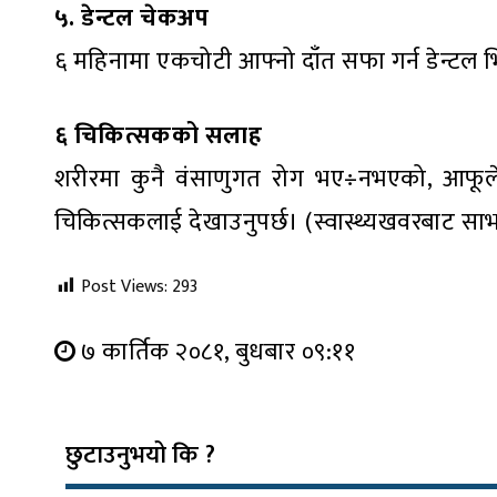
५. डेन्टल चेकअप
६ महिनामा एकचोटी आफ्नो दाँत सफा गर्न डेन्टल भि
६ चिकित्सकको सलाह
शरीरमा कुनै वंसाणुगत रोग भए÷नभएको, आफूले
चिकित्सकलाई देखाउनुपर्छ। (स्वास्थ्यखवरबाट साभ
Post Views:
293
७ कार्तिक २०८१, बुधबार ०९:११
छुटाउनुभयो कि ?