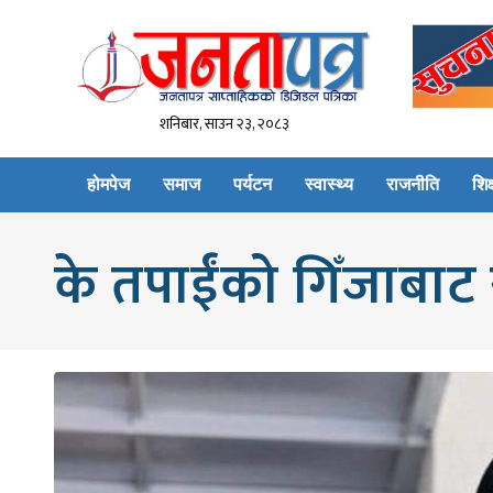
शनिबार, साउन २३, २०८३
होमपेज
समाज
पर्यटन
स्वास्थ्य
राजनीति
शिक्
के तपाईंको गिँजाबा