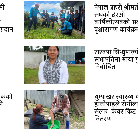
सी
नेपाल प्रहरी श्रीमत
संघको ४२औँ
ा
वार्षिकोत्सवको 
्रदान
वृक्षारोपण कार्यक्र
रास्वपा सिन्धुपाल
सभापतिमा माया ग
निर्वाचित
्चोकको
थुम्पाखर स्वास्थ्य
को
हात्तीपाइले रोगील
सेल्फ–केयर किट
वितरण