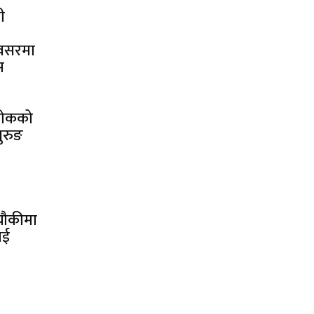
ी
अवसरमा
म
्चोकको
ुरुङ
 चौकीमा
ाई