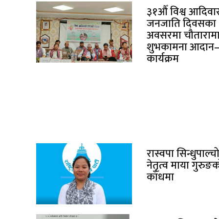
३१औँ विश्व आदिवा
जनजाति दिवसका
अवसरमा चौताराम
शुभकामना आदान–प
कार्यक्रम
रास्वपा सिन्धुपाल
नेतृत्व माया गुरुङ
काँधमा