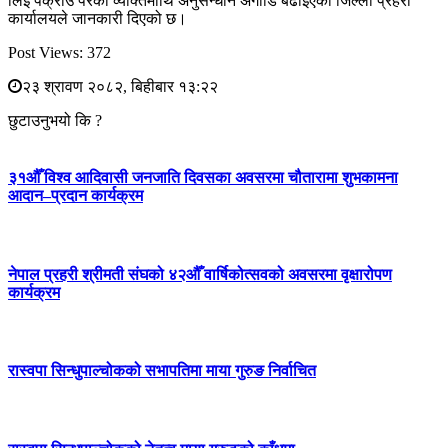
लिई पक्राउ परेका व्यक्तिमाथि अनुसन्धान अगाडि बढाइएको जिल्ला प्रहरी
कार्यालयले जानकारी दिएको छ।
Post Views:
372
२३ श्रावण २०८२, बिहीबार १३:२२
छुटाउनुभयो कि ?
३१औँ विश्व आदिवासी जनजाति दिवसका अवसरमा चौतारामा शुभकामना
आदान–प्रदान कार्यक्रम
नेपाल प्रहरी श्रीमती संघको ४२औँ वार्षिकोत्सवको अवसरमा वृक्षारोपण
कार्यक्रम
रास्वपा सिन्धुपाल्चोकको सभापतिमा माया गुरुङ निर्वाचित