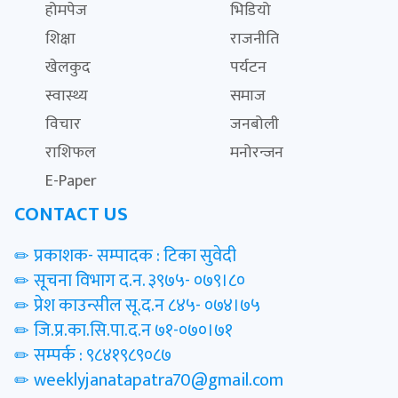
होमपेज
भिडियो
शिक्षा
राजनीति
खेलकुद
पर्यटन
स्वास्थ्य
समाज
विचार
जनबोली
राशिफल
मनोरन्जन
E-Paper
CONTACT US
प्रकाशक- सम्पादक : टिका सुवेदी
सूचना विभाग द.न. ३९७५- ०७९।८०
प्रेश काउन्सील सू.द.न ८४५- ०७४।७५
जि.प्र.का.सि.पा.द.न ७१-०७०।७१
सम्पर्क : ९८४१९८९०८७
weeklyjanatapatra70@gmail.com