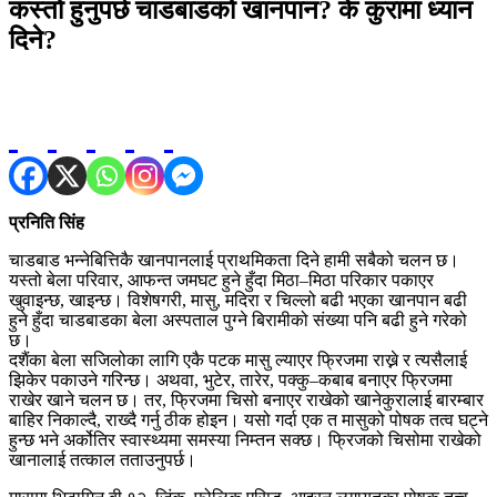
कस्तो हुनुपर्छ चाडबाडको खानपान? के कुरामा ध्यान
दिने?
प्रनिति सिंह
चाडबाड भन्नेबित्तिकै खानपानलाई प्राथमिकता दिने हामी सबैको चलन छ।
यस्तो बेला परिवार, आफन्त जमघट हुने हुँदा मिठा–मिठा परिकार पकाएर
खुवाइन्छ, खाइन्छ। विशेषगरी, मासु, मदिरा र चिल्लो बढी भएका खानपान बढी
हुने हुँदा चाडबाडका बेला अस्पताल पुग्ने बिरामीको संख्या पनि बढी हुने गरेको
छ।
दशैंका बेला सजिलोका लागि एकै पटक मासु ल्याएर फ्रिजमा राख्ने र त्यसैलाई
झिकेर पकाउने गरिन्छ। अथवा, भुटेर, तारेर, पक्कु–कबाब बनाएर फ्रिजमा
राखेर खाने चलन छ। तर, फ्रिजमा चिसो बनाएर राखेको खानेकुरालाई बारम्बार
बाहिर निकाल्दै, राख्दै गर्नु ठीक होइन। यसो गर्दा एक त मासुको पोषक तत्व घट्ने
हुन्छ भने अर्कोतिर स्वास्थ्यमा समस्या निम्तन सक्छ। फ्रिजको चिसोमा राखेको
खानालाई तत्काल तताउनुपर्छ।