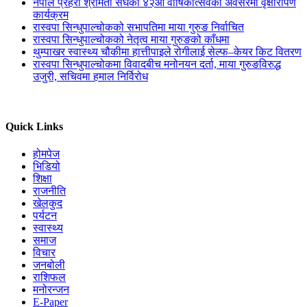
नेपाल प्रहरी श्रीमती संघको ४२औँ वार्षिकोत्सवको अवसरमा वृक्षारोपण
कार्यक्रम
रास्वपा सिन्धुपाल्चोकको सभापतिमा माया गुरुङ निर्वाचित
रास्वपा सिन्धुपाल्चोकको नेतृत्व माया गुरुङको काँधमा
थुम्पाखर स्वास्थ्य चौकीमा हात्तीपाइले रोगीलाई सेल्फ–केयर किट वितरण
रास्वपा सिन्धुपाल्चोकमा विवादबीच मनोनयन दर्ता, माया गुरुङविरुद्ध
उजुरी, सचिवमा हमाल निर्विरोध
Quick Links
होमपेज
भिडियो
शिक्षा
राजनीति
खेलकुद
पर्यटन
स्वास्थ्य
समाज
विचार
जनबोली
राशिफल
मनोरन्जन
E-Paper