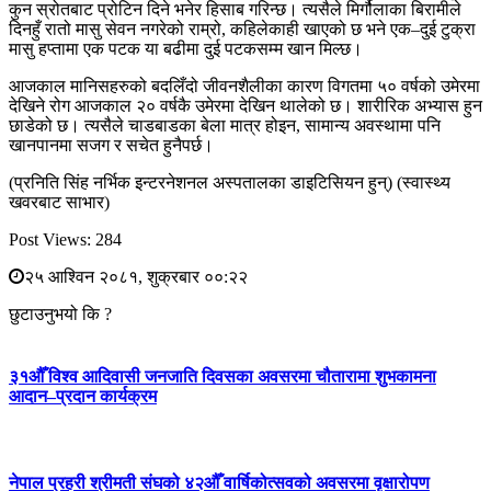
कुन स्रोतबाट प्रोटिन दिने भनेर हिसाब गरिन्छ। त्यसैले मिर्गौलाका बिरामीले
दिनहुँ रातो मासु सेवन नगरेको राम्रो, कहिलेकाही खाएको छ भने एक–दुई टुक्रा
मासु हप्तामा एक पटक या बढीमा दुई पटकसम्म खान मिल्छ।
आजकाल मानिसहरुको बदलिँदो जीवनशैलीका कारण विगतमा ५० वर्षको उमेरमा
देखिने रोग आजकाल २० वर्षकै उमेरमा देखिन थालेको छ। शारीरिक अभ्यास हुन
छाडेको छ। त्यसैले चाडबाडका बेला मात्र होइन, सामान्य अवस्थामा पनि
खानपानमा सजग र सचेत हुनैपर्छ।
(प्रनिति सिंह नर्भिक इन्टरनेशनल अस्पतालका डाइटिसियन हुन्) (स्वास्थ्य
खवरबाट साभार)
Post Views:
284
२५ आश्विन २०८१, शुक्रबार ००:२२
छुटाउनुभयो कि ?
३१औँ विश्व आदिवासी जनजाति दिवसका अवसरमा चौतारामा शुभकामना
आदान–प्रदान कार्यक्रम
नेपाल प्रहरी श्रीमती संघको ४२औँ वार्षिकोत्सवको अवसरमा वृक्षारोपण