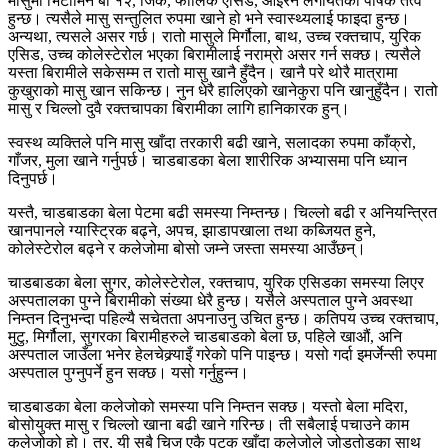
मासुमा भिटामिन बी १२, जिंक, फोलिक एसिड, आइरन लगायतका पोषक तत्व
हुन्छ। त्यसैले मासु सन्तुलित रुपमा खाने हो भने स्वास्थ्यलाई फाइदा हुन्छ।
अन्यथा, त्यसले असर गर्छ। रातो मासुले मिर्गौला, बाथ, उच्च रक्तचाप, युरिक
एसिड, उच्च कोलेस्टेरोल भएका बिरामीलाई नराम्रो असर गर्न सक्छ। त्यसैले
यस्ता बिरामीले सकेसम्म त रातो मासु खानै हुँदैन। खानै परे थोरै मात्रामा
कुखुराको मासु खान सकिन्छ। नुन धेरै हालिएको खानेकुरा पनि खानुहुँदैन। रातो
मासु र चिल्लो दुवै रक्तचापका बिरामीका लागि हानिकारक हुन्।
स्वस्थ व्यक्तिले पनि मासु खाँदा तरकारी बढी खाने, सलादका रुपमा काँक्रो,
गाँजर, मुला खाने गर्नुपर्छ। चाडबाडका बेला शारीरिक अभ्यासमा पनि ध्यान
दिनुपर्छ।
यस्तै, चाडबाडका बेला पेटमा बढी समस्या निम्तन्छ। चिल्लो बढी र अनियन्त्रित
खानपानले ग्यास्ट्रिक बढ्ने, अपच, झाडापखाला तथा कब्जियत हुने,
कोलेस्टेरोल बढ्ने र कलेजोमा बोसो जम्ने जस्ता समस्या आउँछन्।
चाडबाडका बेला सुगर, कोलेस्टेरोल, रक्तचाप, युरिक एसिडका समस्या लिएर
अस्पतालका पुग्ने बिरामीको संख्या धेरै हुन्छ। यसैले अस्पताल पुग्ने अवस्था
निम्तन दिनुभन्दा पहिल्यै सचेतता अपनाउनु उचित हुन्छ। कतिपय उच्च रक्तचाप,
मुटु, मिर्गौला, सुगरका बिरामीहरुले चाडबाडको बेला छ, पहिले खाऔं, अनि
अस्पताल जाउँला भनेर हेलचेक्र्याइँ गरेको पनि पाइन्छ। यसो गर्दा इमर्जेन्सी रुपमा
अस्पताल पुग्नुपर्ने हुन सक्छ। यसो गर्नुहुन्न।
चाडबाडका बेला कलेजोको समस्या पनि निम्तन सक्छ। यस्तो बेला मदिरा,
बोसोयुक्त मासु र चिल्लो खाना बढी खाने गरिन्छ। ती सबैलाई पचाउने काम
कलेजोको हो। तर, यी सबै चिज एकै पटक खाँदा कलेजोले जोडतोडका साथ