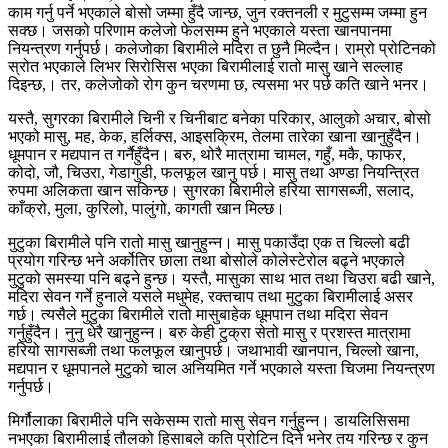
काम गर्नु पर्ने भएकाले बोसो जम्मा हुँदै जान्छ, जुन रक्तनली र मुटुसम्म जम्मा हुन
सक्छ। जसको परिणाम कलेजो फेलसम्म हुने भएकाले यस्ता खानपानमा
नियन्त्रण गर्नुपर्छ। कलेजोका बिरामीले मदिरा त छुनै मिल्दैन। राम्रो प्रोटिनको
स्रोत भएकाले लिभर सिरोसिस भएका बिरामीलाई रातो मासु खाने सल्लाह
दिइन्छ,। तर, कलेजोको रोग कुन चरणमा छ, त्यसमा भर पर्छ कति खाने भनर।
यस्तै, सुगरका बिरामीले चिनी र चिनीबाट बनेका परिकार, आलुको अचार, बोसो
भएको मासु, मह, केक, हर्लिक्स, आइसक्रिम, तेलमा तारेका खाना खानुहुँदैन।
धूमपान र मद्यपान त गर्नैहुँदैन। बरु, थोरै मात्रामा चामल, गहुँ, मकै, फाफर,
कोदो, जौ, चिउरा, गेडागुडी, फलफूल खानु पर्छ। मासु तथा अण्डा नियन्त्रित
रुपमा अलिकता खान सकिन्छ। सुगरका बिरामीले हरिया सागसब्जी, सलाद,
काँक्रो, मुला, कुरिलो, पालुंगो, कागती खान मिल्छ।
मुटुका बिरामीले पनि रातो मासु खानुहुन्न। मासु पकाउँदा एक त चिल्लो बढी
प्रयोग गरिन्छ भने अर्कोतिर छाला तथा बोसोले कोलेस्टेरोल बढ्ने भएकाले
मुटुको समस्या पनि बढ्ने हुन्छ। यस्तै, मासुका साथ भात तथा चिउरा बढी खाने,
मदिरा सेवन गर्ने हुनाले यसले मधुमेह, रक्तचाप तथा मुटुका बिरामीलाई असर
गर्छ। त्यसैले मुटुका बिरामीले रातो मासुबाहेक धूमपान तथा मदिरा सेवन
गर्नुहुँदैन। नुनु धेरै खानुहुन्न। बरु केही टुक्रा सेतो मासु र प्रशस्त मात्रामा
हरियो सागसब्जी तथा फलफूल खानुपर्छ। जथाभावी खानपान, चिल्लो खाना,
मद्यपान र धूमपानले मुटुको चाल अनियमित गर्ने भएकाले यस्ता चिजमा नियन्त्रण
गर्नुपर्छ।
मिर्गौलाका बिरामीले पनि सकेसम्म रातो मासु सेवन गर्नुहुन्न। डायलिसिसमा
नभएका बिरामीलाई तौलको हिसाबले कति प्रोटिन दिने भनेर तय गरिन्छ र कुन