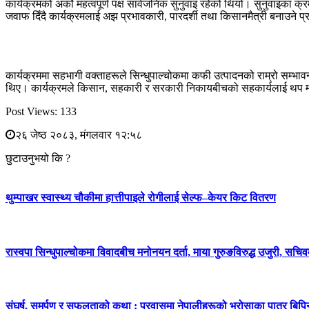
कार्यक्रमको अर्को महत्वपूर्ण पक्ष सार्वजनिक सुनुवाइ रहेको थियो। सुनुवाइक
जवाफ दिँदै कार्यक्रमलाई अझ प्रभावकारी, पारदर्शी तथा किसानमैत्री बनाउने प्र
कार्यक्रममा सहभागी वक्ताहरूले सिन्धुपाल्चोकमा कफी उत्पादनको राम्रो सम्भावन
थिए। कार्यक्रमले किसान, सहकारी र सरकारी निकायबीचको सहकार्यलाई थप मजबुत
Post Views:
133
२६ जेष्ठ २०८३, मंगलवार १२:५८
छुटाउनुभयो कि ?
थुम्पाखर स्वास्थ्य चौकीमा हात्तीपाइले रोगीलाई सेल्फ–केयर किट वितरण
रास्वपा सिन्धुपाल्चोकमा विवादबीच मनोनयन दर्ता, माया गुरुङविरुद्ध उजुरी, सचिव
संघर्ष, समर्पण र सफलताको कथा : प्रवासमा नेपालीहरूको भरोसाका पात्र बिप