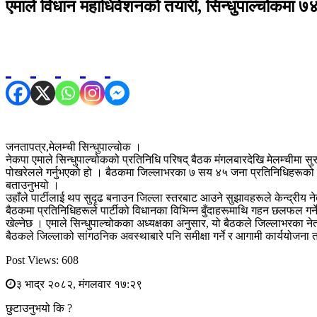
एमाले विधान महाधिवेशनको तयारी, सिन्धुपाल्चोकमा ७
जनतापत्र,मेलम्ची सिन्धुपाल्चोक ।
नेकपा एमाले सिन्धुपाल्चोकको प्रतिनिधि परिषद् बैठक मंगलबारदेखि मेलम्चीमा
पोखरेलले गर्नुभएको हो । बैठकमा जिल्लाभरका ७ सय ४५ जना प्रतिनिधिहरूको सहभ
बताउनुभयो ।
उहाँले पार्टीलाई थप सुदृढ बनाउन जिल्ला स्तरबाट आउने सुझावहरूले केन्द्रीय नेतृ
बैठकमा प्रतिनिधिहरूले पार्टीको विधानका विभिन्न बुँदाहरूमाथि गहन छलफल गर्
खेल्नेछ । एमाले सिन्धुपाल्चोकका अध्यक्षका अनुसार, यो बैठकले जिल्लाभरका ने
बैठकले जिल्लाको सांगठनिक अवस्थाबारे पनि समीक्षा गर्ने र आगामी कार्ययोजना त
Post Views:
608
३ भाद्र २०८२, मंगलवार १७:२९
छुटाउनुभयो कि ?