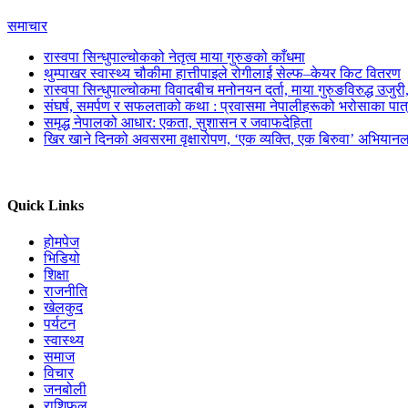
समाचार
रास्वपा सिन्धुपाल्चोकको नेतृत्व माया गुरुङको काँधमा
थुम्पाखर स्वास्थ्य चौकीमा हात्तीपाइले रोगीलाई सेल्फ–केयर किट वितरण
रास्वपा सिन्धुपाल्चोकमा विवादबीच मनोनयन दर्ता, माया गुरुङविरुद्ध उजुर
संघर्ष, समर्पण र सफलताको कथा : प्रवासमा नेपालीहरूको भरोसाका पात
समृद्ध नेपालको आधार: एकता, सुशासन र जवाफदेहिता
खिर खाने दिनको अवसरमा वृक्षारोपण, ‘एक व्यक्ति, एक बिरुवा’ अभियानल
Quick Links
होमपेज
भिडियो
शिक्षा
राजनीति
खेलकुद
पर्यटन
स्वास्थ्य
समाज
विचार
जनबोली
राशिफल