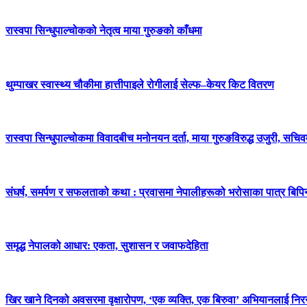
रास्वपा सिन्धुपाल्चोकको नेतृत्व माया गुरुङको काँधमा
थुम्पाखर स्वास्थ्य चौकीमा हात्तीपाइले रोगीलाई सेल्फ–केयर किट वितरण
रास्वपा सिन्धुपाल्चोकमा विवादबीच मनोनयन दर्ता, माया गुरुङविरुद्ध उजुरी, सचिव
संघर्ष, समर्पण र सफलताको कथा : प्रवासमा नेपालीहरूको भरोसाका पात्र बिप
समृद्ध नेपालको आधार: एकता, सुशासन र जवाफदेहिता
खिर खाने दिनको अवसरमा वृक्षारोपण, ‘एक व्यक्ति, एक बिरुवा’ अभियानलाई निर