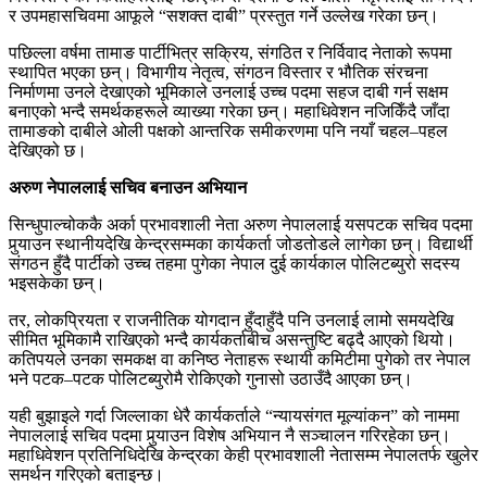
र उपमहासचिवमा आफूले “सशक्त दाबी” प्रस्तुत गर्ने उल्लेख गरेका छन्।
पछिल्ला वर्षमा तामाङ पार्टीभित्र सक्रिय, संगठित र निर्विवाद नेताको रूपमा
स्थापित भएका छन्। विभागीय नेतृत्व, संगठन विस्तार र भौतिक संरचना
निर्माणमा उनले देखाएको भूमिकाले उनलाई उच्च पदमा सहज दाबी गर्न सक्षम
बनाएको भन्दै समर्थकहरूले व्याख्या गरेका छन्। महाधिवेशन नजिकिँदै जाँदा
तामाङको दाबीले ओली पक्षको आन्तरिक समीकरणमा पनि नयाँ चहल–पहल
देखिएको छ।
अरुण नेपाललाई सचिव बनाउन अभियान
सिन्धुपाल्चोककै अर्का प्रभावशाली नेता अरुण नेपाललाई यसपटक सचिव पदमा
पुर्‍याउन स्थानीयदेखि केन्द्रसम्मका कार्यकर्ता जोडतोडले लागेका छन्। विद्यार्थी
संगठन हुँदै पार्टीको उच्च तहमा पुगेका नेपाल दुई कार्यकाल पोलिटब्युरो सदस्य
भइसकेका छन्।
तर, लोकप्रियता र राजनीतिक योगदान हुँदाहुँदै पनि उनलाई लामो समयदेखि
सीमित भूमिकामै राखिएको भन्दै कार्यकर्ताबीच असन्तुष्टि बढ्दै आएको थियो।
कतिपयले उनका समकक्ष वा कनिष्ठ नेताहरू स्थायी कमिटीमा पुगेको तर नेपाल
भने पटक–पटक पोलिटब्युरोमै रोकिएको गुनासो उठाउँदै आएका छन्।
यही बुझाइले गर्दा जिल्लाका धेरै कार्यकर्ताले “न्यायसंगत मूल्यांकन” को नाममा
नेपाललाई सचिव पदमा पुर्‍याउन विशेष अभियान नै सञ्चालन गरिरहेका छन्।
महाधिवेशन प्रतिनिधिदेखि केन्द्रका केही प्रभावशाली नेतासम्म नेपालतर्फ खुलेर
समर्थन गरिएको बताइन्छ।