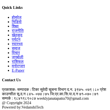
Quick Links
होमपेज
भिडियो
शिक्षा
राजनीति
खेलकुद
पर्यटन
स्वास्थ्य
समाज
विचार
जनबोली
राशिफल
मनोरन्जन
E-Paper
Contact Us
प्रकाशक- सम्पादक : टिका सुवेदी
सूचना विभाग द.न. ३९७५- ०७९।८०
प्रेश
काउन्सील सू.द.न ८४५- ०७४।७५
जि.प्र.का.सि.पा.द.न ७१-०७०।७१
सम्पर्क : ९८४१९८९०८७
weeklyjanatapatra70@gmail.com
@ Copyright 2024
jantapatra.com
Powered by:VedanshiTech