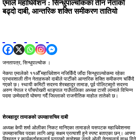
एमाले महाधिवेशन : सिन्धुपाल्चोकका तीन नेताको
बढ्दो दाबी, आन्तरिक शक्ति समीकरण तातियो
जनतापत्र, सिन्धुपाल्चोक ।
नेकपा एमालेको ११औँ महाधिवेशन नजिकिँदै जाँदा सिन्धुपाल्चोकमा रहेका
प्रभावशाली तीन नेताहरूको दाबीले पार्टीको आन्तरिक शक्ति समीकरण चर्किँदै
गएको छ। स्थायी कमिटी सदस्य शेरबहादुर तामाङ, पूर्व पोलिटब्युरो सदस्य
अरुण नेपाल र पाँचपोखरी थाङ्पाल गाउँपालिका अध्यक्ष टासी लामाले विभिन्न
पदमा उम्मेदवारी घोषणा गर्दै जिल्लाको राजनीतिक माहोल तातेकाे छ।
शेरबहादुर तामाङको उपमहासचिव दाबी
अध्यक्ष केपी शर्मा ओलीका निकट मानिएका तामाङले यसपटक महाधिवेशनमा
उपमहासचिव पदका लागि आफू सक्षम प्रत्याशी हुने स्पष्ट बताएका छन्। आफ्ना
विश्वस्त र कार्यकर्ताहरूलाई पठाएको सन्देशमा उनले ओली नेतृत्वलाई साथ दिने