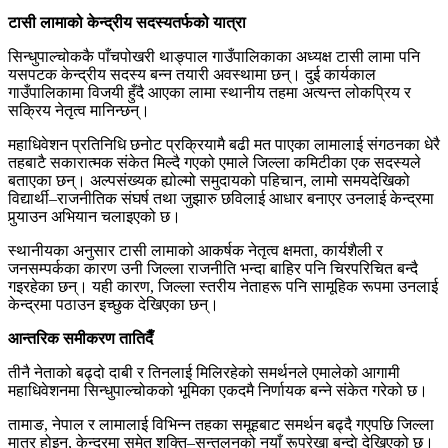
टासी लामाको केन्द्रीय सदस्यतर्फको यात्रा
सिन्धुपाल्चोककै पाँचपोखरी थाङ्पाल गाउँपालिकाका अध्यक्ष टासी लामा पनि
यसपटक केन्द्रीय सदस्य बन्न तयारी अवस्थामा छन्। दुई कार्यकाल
गाउँपालिकामा विजयी हुँदै आएका लामा स्थानीय तहमा अत्यन्त लोकप्रिय र
सक्रिय नेतृत्व मानिन्छन्।
महाधिवेशन प्रतिनिधि छनोट प्रक्रियामै बढी मत पाएका लामालाई संगठनका धेरै
तहबाटै सकारात्मक संकेत मिल्दै गएको एमाले जिल्ला कमिटीका एक सदस्यले
बताएका छन्। अल्पसंख्यक ह्योल्मो समुदायको पहिचान, लामो समयदेखिको
विद्यार्थी–राजनीतिक संघर्ष तथा जुझारु छविलाई आधार बनाएर उनलाई केन्द्रमा
पुर्‍याउन अभियान चलाइएको छ।
स्थानीयका अनुसार टासी लामाको आकर्षक नेतृत्व क्षमता, कार्यशैली र
जनसम्पर्कका कारण उनी जिल्ला राजनीति भन्दा बाहिर पनि चिरपरिचित बन्दै
गइरहेका छन्। यही कारण, जिल्ला स्तरीय नेताहरू पनि सामूहिक रूपमा उनलाई
केन्द्रमा पठाउन इच्छुक देखिएका छन्।
आन्तरिक समीकरण तातिदैँ
तीनै नेताको बढ्दो दाबी र तिनलाई मिलिरहेको समर्थनले एमालेको आगामी
महाधिवेशनमा सिन्धुपाल्चोकको भूमिका एकदमै निर्णायक बन्ने संकेत गरेको छ।
तामाङ, नेपाल र लामालाई विभिन्न तहका समूहबाट समर्थन बढ्दै गएपछि जिल्ला
मात्र होइन, केन्द्रमा समेत शक्ति–सन्तुलनको नयाँ रूपरेखा बन्दाे देखिएको छ।