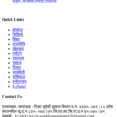
उजुरी, सचिवमा हमाल निर्विरोध
Quick Links
होमपेज
भिडियो
शिक्षा
राजनीति
खेलकुद
पर्यटन
स्वास्थ्य
समाज
विचार
जनबोली
राशिफल
मनोरन्जन
E-Paper
Contact Us
प्रकाशक- सम्पादक : टिका सुवेदी
सूचना विभाग द.न. ३९७५- ०७९।८०
प्रेश
काउन्सील सू.द.न ८४५- ०७४।७५
जि.प्र.का.सि.पा.द.न ७१-०७०।७१
सम्पर्क : ९८४१९८९०८७
weeklyjanatapatra70@gmail.com