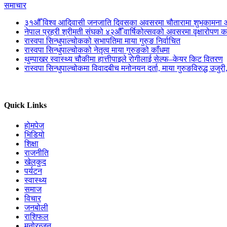
समाचार
३१औँ विश्व आदिवासी जनजाति दिवसका अवसरमा चौतारामा शुभकामना आ
नेपाल प्रहरी श्रीमती संघको ४२औँ वार्षिकोत्सवको अवसरमा वृक्षारोपण का
रास्वपा सिन्धुपाल्चोकको सभापतिमा माया गुरुङ निर्वाचित
रास्वपा सिन्धुपाल्चोकको नेतृत्व माया गुरुङको काँधमा
थुम्पाखर स्वास्थ्य चौकीमा हात्तीपाइले रोगीलाई सेल्फ–केयर किट वितरण
रास्वपा सिन्धुपाल्चोकमा विवादबीच मनोनयन दर्ता, माया गुरुङविरुद्ध उजुर
Quick Links
होमपेज
भिडियो
शिक्षा
राजनीति
खेलकुद
पर्यटन
स्वास्थ्य
समाज
विचार
जनबोली
राशिफल
मनोरन्जन