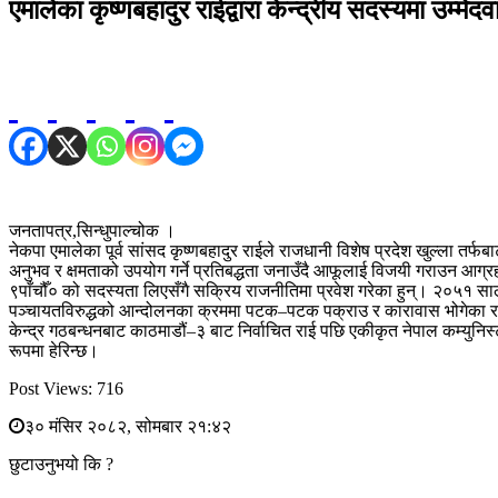
एमालेका कृष्णबहादुर राईद्वारा केन्द्रीय सदस्यमा उम्मेदव
जनतापत्र,सिन्धुपाल्चोक ।
नेकपा एमालेका पूर्व सांसद कृष्णबहादुर राईले राजधानी विशेष प्रदेश खुल्ला तर
अनुभव र क्षमताको उपयोग गर्ने प्रतिबद्धता जनाउँदै आफूलाई विजयी गराउन आ
९पाँचौँ० को सदस्यता लिएसँगै सक्रिय राजनीतिमा प्रवेश गरेका हुन्। २०५१ स
पञ्चायतविरुद्धको आन्दोलनका क्रममा पटक–पटक पक्राउ र कारावास भोगेका रा
केन्द्र गठबन्धनबाट काठमाडौं–३ बाट निर्वाचित राई पछि एकीकृत नेपाल कम्युनिस
रूपमा हेरिन्छ।
Post Views:
716
३० मंसिर २०८२, सोमबार २१:४२
छुटाउनुभयो कि ?