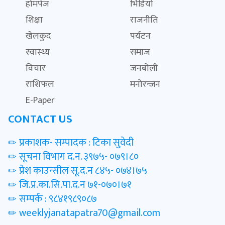
होमपेज
भिडियो
शिक्षा
राजनीति
खेलकुद
पर्यटन
स्वास्थ्य
समाज
विचार
जनबोली
राशिफल
मनोरन्जन
E-Paper
CONTACT US
प्रकाशक- सम्पादक : टिका सुवेदी
सूचना विभाग द.न. ३९७५- ०७९।८०
प्रेश काउन्सील सू.द.न ८४५- ०७४।७५
जि.प्र.का.सि.पा.द.न ७१-०७०।७१
सम्पर्क : ९८४१९८९०८७
weeklyjanatapatra70@gmail.com