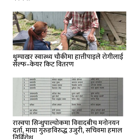
थुम्पाखर स्वास्थ्य चौकीमा हात्तीपाइले रोगीलाई
सेल्फ–केयर किट वितरण
रास्वपा सिन्धुपाल्चोकमा विवादबीच मनोनयन
दर्ता, माया गुरुङविरुद्ध उजुरी, सचिवमा हमाल
निर्विरोध