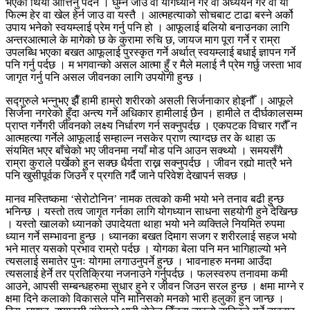
भएको थियो आत्तिनु पर्दैन । घुम्न जाउ वा योगध्यान गर वा अध्ययन गर वा यो
फिल्म हेर वा खेल हेर्न जाउ वा यस्तै । आत्महत्याको सोचबाट टाढा बस्ने अर्को
उपाय भनेको स्वयम्लाई प्रेम गर्नु पनि हो । आफूलाई बलियो बनाउनका लागि
अन्तरआत्माले के मागेको छ के कुरामा रुचि छ, जायज माग पूरा गर्ने र राम्रा
उपलब्धि भएका बखत आफूलाई पुरस्कृत गर्ने अर्थात् स्वयम्लाई बधाई ज्ञापन गर्ने
पनि गर्नु पर्दछ । म भगवान्को असल आत्मा हुँ र मैले मलाई नै प्रेम गर्छु जस्ता भाव
जागृत गर्नु पनि असल जीवनका लागि उपयोगी हुन्छ ।
सद्गुरुले भन्नुभए झैँ हामी हाम्रो शरीरको असली सिर्जनाकार होइनौँ । आफूले
सिर्जना नगरेको हुँदा अन्त्य गर्ने अधिकार हामीलाई छैन । हामीले त दीर्घकालसम्म
प्राप्त गर्नेगरी जीवनको लक्ष्य निर्धारण गर्न सक्नुपर्दछ । एकपटक विचार गरौँ न
आत्महत्या गर्नेले आफूलाई सम्हाल्न नसकेर प्राण त्याग्दछ तर के थाहा ऊ
संयमित भएर बाँचेको भए जीवनमा नयाँ मोड पनि आउन सक्थ्यो । समयसँगै
राम्रा कुराले पर्खेको हुन सक्छ धैर्यता राख्न सक्नुपर्दछ । जीवन रह्यो मात्रै भने
पनि खुसीपूर्वक जिउने र प्रगति गर्दै जाने परिवेश देखापर्न सक्छ ।
मानव मस्तिष्कमा ‘सेरोटोनिन’ नामक तत्वको कमी भयो भने तनाव बढी हुन्छ
भनिन्छ । यस्तो तत्व जागृत गर्नका लागि योगध्यान साधना सहयोगी हुने देखिन्छ
। यस्तो खालको ध्यानको उपादेयता थाहा भयो भने व्यक्तिले नियमित रुपमा
ध्यान गर्ने सम्भावना हुन्छ । ध्यानका बखत दिमाग सजग र शरीरलाई सहज भयो
भने मात्र यसको प्रभाव राम्रो पर्दछ । योगका बेला पनि मन भागिहाल्यो भने
त्यसलाई समातेर पुनः योगमा लगाउनुपर्ने हुन्छ । भावनाहरु मनमा आउँदा
त्यसलाई हेर्ने तर प्रतिक्रिया नजनाउने गर्नुपर्दछ । फलस्वरुप तनावमा कमी
आउने, आपसी सम्बन्धहरुमा सुधार हुने र जीवन जिउन सरल हुन्छ । क्षमा माग्ने र
क्षमा दिने कलाको विकासले पनि मानिसको मनको भारी हलुका हुन जान्छ ।