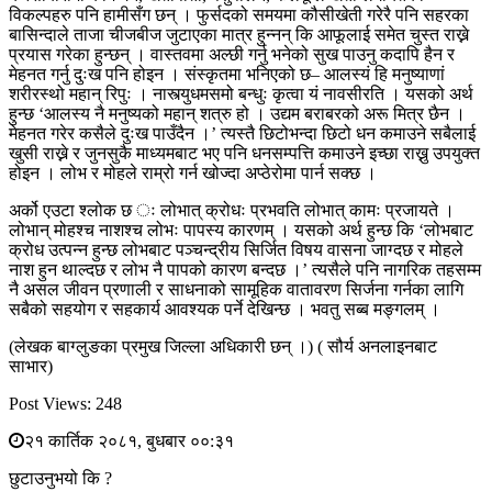
विकल्पहरु पनि हामीसँग छन् । फुर्सदको समयमा कौसीखेती गरेरै पनि सहरका
बासिन्दाले ताजा चीजबीज जुटाएका मात्र हुन्नन् कि आफूलाई समेत चुस्त राख्ने
प्रयास गरेका हुन्छन् । वास्तवमा अल्छी गर्नु भनेको सुख पाउनु कदापि हैन र
मेहनत गर्नु दुःख पनि होइन । संस्कृतमा भनिएको छ– आलस्यं हि मनुष्याणां
शरीरस्थो महान् रिपुः । नास्त्युधमसमो बन्धुः कृत्वा यं नावसीरति । यसको अर्थ
हुन्छ ‘आलस्य नै मनुष्यको महान् शत्रु हो । उद्यम बराबरको अरू मित्र छैन ।
मेहनत गरेर कसैले दुःख पाउँदैन ।’ त्यस्तै छिटोभन्दा छिटो धन कमाउने सबैलाई
खुसी राख्ने र जुनसुकै माध्यमबाट भए पनि धनसम्पत्ति कमाउने इच्छा राख्नु उपयुक्त
होइन । लोभ र मोहले राम्रो गर्न खोज्दा अप्ठेरोमा पार्न सक्छ ।
अर्को एउटा श्लोक छ ः लोभात् क्रोधः प्रभवति लोभात् कामः प्रजायते ।
लोभान् मोहश्च नाशश्च लोभः पापस्य कारणम् । यसको अर्थ हुन्छ कि ‘लोभबाट
क्रोध उत्पन्न हुन्छ लोभबाट पञ्चन्द्रीय सिर्जित विषय वासना जाग्दछ र मोहले
नाश हुन थाल्दछ र लोभ नै पापको कारण बन्दछ ।’ त्यसैले पनि नागरिक तहसम्म
नै असल जीवन प्रणाली र साधनाको सामूहिक वातावरण सिर्जना गर्नका लागि
सबैको सहयोग र सहकार्य आवश्यक पर्ने देखिन्छ । भवतु सब्ब मङ्गलम् ।
(लेखक बाग्लुङका प्रमुख जिल्ला अधिकारी छन् ।) ( सौर्य अनलाइनबाट
साभार)
Post Views:
248
२१ कार्तिक २०८१, बुधबार ००:३१
छुटाउनुभयो कि ?