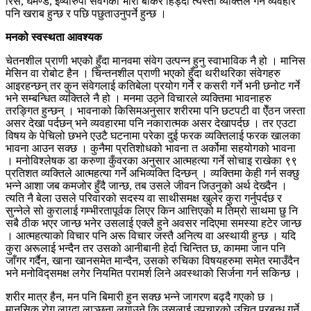
रिस, घमण्ड, इष्यारुपी संवेगको भारी बोकेर हिँड्दा त्यस्तो व्यक्तिले गर्ने व्यवहार
पनि खराब हुन्छ र पछि पछुताउनुपर्ने हुन्छ ।
मनको स्वस्थता आवश्यक
चेतनशील प्राणी भएको हुँदा मानवमा संवेग उत्पन्न हुनु स्वाभाविक नै हो । मानिस
मेसिन वा रोबोट हैन । चिन्तनशील प्राणी भएको हुँदा थरीथरिका संवेगहरु
आइरहन्छन् तर कुन संवेगलाई कतिबेला प्रयोग गर्ने र कसरी गर्ने भनी छनोट गर्ने
भने सम्बन्धित व्यक्तिले नै हो । मनमा उठ्ने विचारले व्यक्तिमा भावनाहरु
तरङ्गित हुन्छन् । भावनाको किसिमअनुसार शरीरमा पनि छटपटी वा ऐँठन जस्ता
असर देखा पर्दछन् भने व्यवहारमा पनि नकारात्मक असर देखापर्दछ । तर एउटा
विषय के पेचिलो छभने एउटै घटनामा परेका दुई फरक व्यक्तिलाई फरक खालका
भावना आउन सक्छ । कुनैमा प्रतिशोधको भावना त अर्कोमा सहयोगको भावना
। मनोविश्लेषक डा करुणा कुँवरका अनुसार आत्महत्या गर्ने सोचाइ राखेका ९९
प्रतिशत व्यक्तिले आत्महत्या गर्ने अभिव्यक्ति दिन्छन् । व्यक्तिमा केही गर्न सक्छु
भन्ने आशा जब कमजोर हुँदै जान्छ, तब उसले जीवन जिउनुको अर्थ देख्दैन ।
त्यति नै बेला उसले परिवारको सदस्य वा साथीसमक्ष खुलेर कुरा गर्नुपर्दछ र
सुन्नेले सो कुरालाई गम्भीरतापूर्वक लिएर किन आत्तिएको म तिम्रो साथमा छु नि
सबै ठीक भएर जान्छ भनेर उसलाई एक्लै हुने अवसर नदिएमा समस्या हटेर जान्छ
। आत्महत्याको विचार पनि अरू विचार जस्तै अनित्य वा अस्थायी हुन्छ । यदि
कुरा अरूलाई भन्दैन तर उसको आनीबानी हेर्दा चिन्तित छ, काममा जान पनि
जाँगर गर्दैन, खाना खानसमेत मान्दैन, उसको रुचिका विषयहरुमा समेत रमाउँदैन
भने मनोविद्समक्ष लगेर नियमित परामर्श लिने अवस्थाको सिर्जना गर्न सकिन्छ ।
शरीर मात्र हैन, मन पनि बिमारी हुन सक्छ भन्ने जागरण बढ्दै गएको छ ।
मानसिक रोग लाग्दा लाञ्छना लगाउने कि उसलाई उपचारको उचित प्रबन्ध गर्ने