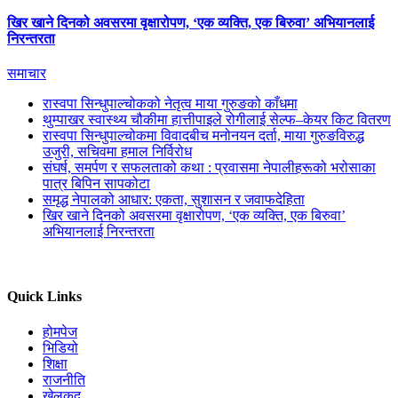
खिर खाने दिनको अवसरमा वृक्षारोपण, ‘एक व्यक्ति, एक बिरुवा’ अभियानलाई
निरन्तरता
समाचार
रास्वपा सिन्धुपाल्चोकको नेतृत्व माया गुरुङको काँधमा
थुम्पाखर स्वास्थ्य चौकीमा हात्तीपाइले रोगीलाई सेल्फ–केयर किट वितरण
रास्वपा सिन्धुपाल्चोकमा विवादबीच मनोनयन दर्ता, माया गुरुङविरुद्ध
उजुरी, सचिवमा हमाल निर्विरोध
संघर्ष, समर्पण र सफलताको कथा : प्रवासमा नेपालीहरूको भरोसाका
पात्र बिपिन सापकोटा
समृद्ध नेपालको आधार: एकता, सुशासन र जवाफदेहिता
खिर खाने दिनको अवसरमा वृक्षारोपण, ‘एक व्यक्ति, एक बिरुवा’
अभियानलाई निरन्तरता
Quick Links
होमपेज
भिडियो
शिक्षा
राजनीति
खेलकुद