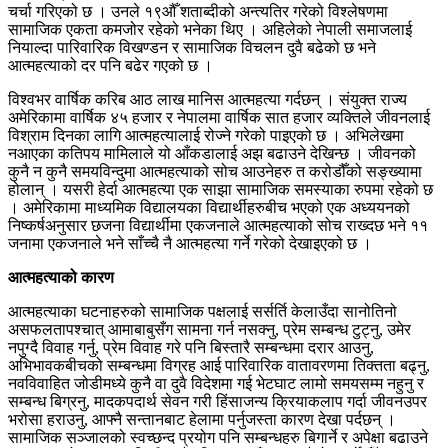
चर्चा गरिएको छ । उनले १९औँ शताब्दीको अन्त्यतिर गरेको विश्लेषणमा
सामाजिक एकता कमजोर रहेको भनेका थिए । अहिलेको नेपाली समाजलाई
नियाल्दा पारिवारिक विखण्डन र सामाजिक विचलन दुवै बढेको छ भने
आत्महत्याको दर पनि बढेर गएको छ ।
विश्वभर वार्षिक करिब आठ लाख मानिस आत्महत्या गर्दछन् । संयुक्त राज्य
अमेरिकामा वार्षिक ४५ हजार र नेपालमा वार्षिक सात हजार व्यक्तिले जीवनलाई
विश्राम दिनका लागि आत्महत्यालाई रोज्ने गरेको पाइएको छ । अभिलेखमा
नआएका कतिपय मामिलाले यो आँकडालाई अझ बढाउने देखिन्छ । जीवनको
कुनै न कुनै समयविन्दुमा आत्महत्याको सोच आउनेहरु त करोडौँको सङ्ख्यामा
होलान् । यसरी हेर्दा आत्महत्या एक साझा सामाजिक समस्याका रुपमा रहेको छ
। अमेरिकामा माध्यमिक विद्यालयका विद्यार्थीहरुबीच भएको एक अध्ययनको
निष्कर्षअनुसार छजना विद्यार्थीमा एकजनाले आत्महत्याको सोच राख्दछ भने ११
जनामा एकजनाले भने साँच्चै नै आत्महत्या गर्ने गरेको देखाइएको छ ।
आत्महत्याको कारण
आत्महत्याका घटनाहरुको सामाजिक पक्षलाई सर्सर्ति केलाउँदा सानोतिनो
असफलतापश्चात् आमाबाबुसँग सामना गर्न नसक्नु, प्रेम सम्बन्ध टुट्नु, उमेर
नपुग्दै विवाह गर्नु, प्रेम विवाह गरे पनि बिस्तारै सम्बन्धमा दरार आउनु,
अभिभावकबीचको सम्बन्धमा विग्रह आई पारिवारिक वातावरणमा तिक्तता बढ्नु,
नवविवाहित जोडीमध्ये कुनै वा दुवै विदेशमा गई भेटघाट लामो समयसम्म नहुनु र
सम्बन्ध बिग्रनु, मादकपदार्थ सेवन गरी हिंसाजन्य क्रियाकलाप गर्दा जीवनउपर
भरोसा हराउनु, आफ्नै सन्तानबाट हेलामा पर्नुजस्ता कारण देखा पर्दछन् ।
सामाजिक सञ्जालको स्वच्छन्द प्रयोग पनि सम्बन्धहरु बिगार्ने र अपेक्षा बढाउने