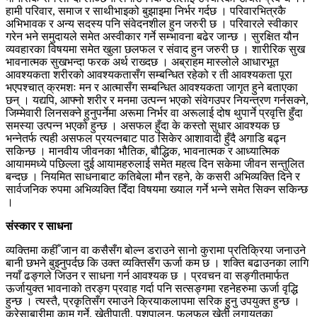
हामी परिवार, समाज र साथीभाइको बुझाइमा निर्भर गर्दछ । परिवारभित्रकै
अभिभावक र अन्य सदस्य पनि संवेदनशील हुन जरुरी छ । परिवारले स्वीकार
गरेन भने समुदायले समेत अस्वीकार गर्ने सम्भावना बढेर जान्छ । सुरक्षित यौन
व्यवहारका विषयमा समेत खुला छलफल र संवाद हुन जरुरी छ । शारीरिक सुख
भावनात्मक सुखभन्दा फरक अर्थ राख्दछ । अब्राहम मास्लोले आधारभूत
आवश्यकता शरीरको आवश्यकतासँग सम्बन्धित रहेको र ती आवश्यकता पूरा
भएपश्चात् क्रमशः मन र आत्मासँग सम्बन्धित आवश्यकता जागृत हुने बताएका
छन् । यद्यपि, आफ्नो शरीर र मनमा उत्पन्न भएको संवेगउपर नियन्त्रण गर्नसक्ने,
जिम्मेवारी लिनसक्ने हुनुपर्नेमा अरूमा निर्भर वा अरूलाई दोष थुपार्ने प्रवृत्ति हुँदा
समस्या उत्पन्न भएको हुन्छ । असफल हुँदा के कस्तो सुधार आवश्यक छ
भन्नेतर्फ त्यही असफल प्रयत्नबाट पाठ सिकेर आशावादी हुँदै अगाडि बढ्न
सकिन्छ । मानवीय जीवनका भौतिक, बौद्धिक, भावनात्मक र आध्यात्मिक
आयाममध्ये पछिल्ला दुई आयामहरुलाई समेत महत्व दिन सकेमा जीवन सन्तुलित
बन्दछ । नियमित साधनाबाट कतिबेला मौन रहने, के कसरी अभिव्यक्ति दिने र
सार्वजनिक रुपमा अभिव्यक्ति दिँदा विषयमा ख्याल गर्ने भन्ने समेत सिक्न सकिन्छ
।
संस्कार र साधना
व्यक्तिमा कहीँ जान वा कसैसँग बोल्न डराउने सानो कुरामा प्रतिक्रिया जनाउने
बानी छभने बुझ्नुपर्दछ कि उक्त व्यक्तिसँग ऊर्जा कम छ । शक्ति बढाउनका लागि
नयाँ ढङ्गले जिउन र साधना गर्न आवश्यक छ । प्रवचन वा सङ्गीतमार्फत
ऊर्जायुक्त भावनाको तरङ्ग प्रवाह गर्दा पनि सत्सङ्गमा रहनेहरुमा ऊर्जा वृद्धि
हुन्छ । त्यस्तै, प्रकृतिसँग रमाउने क्रियाकलापमा सरिक हुनु उपयुक्त हुन्छ ।
करेसाबारीमा काम गर्ने, खेतीपाती, पशुपालन, फलफूल खेती लगायतका