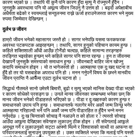
कारण भएको छ । तथापि यी कुनै पनि कारण हुँदा मृत्यु नै रोज्नुपर्ने हुँदैन ।
जुनसुकै अवस्थामा पनि यो अमूल्य जीवन जिउनु नै उत्तम हो । बढ्दो अपेक्षाबीच
अधैर्यता बढेको र स्वयम्लाई सन्तुलनमा राख्ने ऊर्जा हराउनेजस्ता कारण भने मुख्य
रुपमा जिम्मेवार देखिन्छन् ।
दुर्लभ छ जीवन
हाम्रो जीवन भनेको महासागर जस्तै हो । सागर भनेपछि यसमा फरकफरक
अवस्था पटकपटक आइरहन्छन् । तथापि, सागर हुनुको पहिचान कायम हुन्छ ।
कहिले शक्तिशाली आँधी आउँछ टोर्नेडो चल्दछ, कहिले सामान्य तरङ्गहरु
तरङ्गित भइरहेका हुन्छन् भने कहिले सागर पनि शान्त रहन्छ । हुन त जीवनमा
देखापर्ने जुनसुकै समस्याको समाधान हुन्छ । जीवनबाटै बाहिर जान खोज्नु
कदापि समाधान होइन । यो त भागेजस्तो हो । आत्महत्या एक दुःखद घटना त
हुँदै हो तर यो यसबाहेक अपराध पनि हो । मनन गर्नुपर्ने विषय के छभने मानवीय
जीवन प्राप्ति नै आफैँमा एउटा दुर्लभ घटना हो ।
सिद्धार्थ गौतमले सानो उमेरमै बिमारी, बुढो र मृत्यु भएको मानिस देख्दा पीडा भएको
र कारण सोधेको प्रसङ्ग छ । उनले मानव जीवनका सम्बन्धमा भनेका छन् कि
मानव जीवन भनेको पीडाहरुले भरिएको छ । पीडा र दुःखहरुको कारण हुन्छ र
समाधानको उपाय पनि हुन्छ । समाधानतर्फ नलागेर मरेर अर्को जन्म लिन्छु भनेर
आत्महत्या गरिहाल्यो भने पनि अर्को जन्म पनि पीडारहित त हुँदैन भन्ने मनन
गर्नुपर्दछ । दुःख चिन्ताको सोचाइ नै नआउने त को होला र ? त्यस्तो सोचाइ
आउँदा आफूमा देखिएका संवेगहरु लुकाउनु ठीक होइन । ती संवेगलाई आफूले
अनुभूत गर्ने र लुकाउनुको सट्टा आफ्नो मिल्ने र विश्वासको साथी वा आफन्त वा
परिवारजनलाई सुनाउनु उपयुक्त हो । उक्त व्यक्तिले भन्ला कि मलाई पनि यस्तो