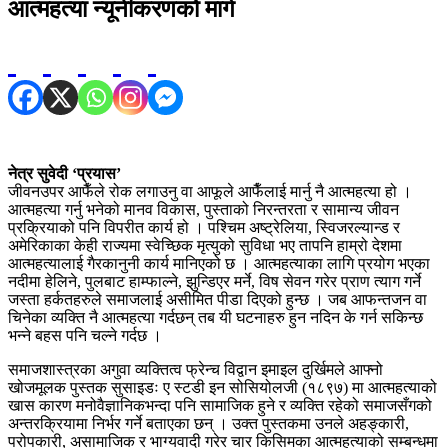
आत्महत्या न्यूनीकरणको मार्ग
नेत्र सुवेदी ‘प्रयास’
जीवनउपर आफैँले रोक लगाउनु वा आफूले आफैँलाई मार्नु नै आत्महत्या हो ।
आत्महत्या गर्नु भनेको मानव विकास, पुस्ताको निरन्तरता र सामान्य जीवन
प्रक्रियाको पनि विपरीत कार्य हो । पश्चिम अष्ट्रेलिया, स्विजरल्यान्ड र
अमेरिकाका केही राज्यमा स्वेच्छिक मृत्युको सुविधा भए तापनि हाम्रो देशमा
आत्महत्यालाई गैरकानुनी कार्य मानिएको छ । आत्महत्याका लागि प्रयोग भएका
नदीमा हेलिने, पुलबाट हाम्फाल्ने, झुन्डिएर मर्ने, विष सेवन गरेर प्राण त्याग गर्ने
जस्ता हर्कतहरुले समाजलाई असीमित पीडा दिएको हुन्छ । जब आफन्तजन वा
चिनेका व्यक्ति नै आत्महत्या गर्दछन् तब यी घटनाहरु हुन नदिन के गर्न सकिन्छ
भन्ने बहस पनि चल्ने गर्दछ ।
समाजशास्त्रका अगुवा व्यक्तित्व फ्रेन्च विद्वान इमाइल दुर्खिमले आफ्नो
खोजमूलक पुस्तक सुसाइडः ए स्टडी इन सोसियोलजी (१८९७) मा आत्महत्याको
खास कारण मनोवैज्ञानिकभन्दा पनि सामाजिक हुने र व्यक्ति रहेको समाजसँगको
अन्तरक्रियामा निर्भर गर्ने बताएका छन् । उक्त पुस्तकमा उनले अहङ्कारी,
परोपकारी, असामाजिक र भाग्यवादी गरेर चार किसिमका आत्महत्याको सम्बन्धमा