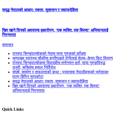
समृद्ध नेपालको आधार: एकता, सुशासन र जवाफदेहिता
खिर खाने दिनको अवसरमा वृक्षारोपण, ‘एक व्यक्ति, एक बिरुवा’ अभियानलाई
निरन्तरता
समाचार
रास्वपा सिन्धुपाल्चोकको नेतृत्व माया गुरुङको काँधमा
थुम्पाखर स्वास्थ्य चौकीमा हात्तीपाइले रोगीलाई सेल्फ–केयर किट वितरण
रास्वपा सिन्धुपाल्चोकमा विवादबीच मनोनयन दर्ता, माया गुरुङविरुद्ध
उजुरी, सचिवमा हमाल निर्विरोध
संघर्ष, समर्पण र सफलताको कथा : प्रवासमा नेपालीहरूको भरोसाका
पात्र बिपिन सापकोटा
समृद्ध नेपालको आधार: एकता, सुशासन र जवाफदेहिता
खिर खाने दिनको अवसरमा वृक्षारोपण, ‘एक व्यक्ति, एक बिरुवा’
अभियानलाई निरन्तरता
Quick Links