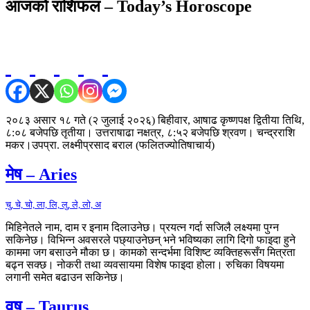
आजको राशिफल – Today’s Horoscope
२०८३ असार १८ गते (२ जुलाई २०२६) बिहीवार, आषाढ कृष्णपक्ष द्वितीया तिथि,
८:०८ बजेपछि तृतीया। उत्तराषाढा नक्षत्र, ८:५२ बजेपछि श्रवण। चन्द्रराशि
मकर।उपप्रा. लक्ष्मीप्रसाद बराल (फलितज्योतिषाचार्य)
मेष – Aries
चु, चे, चो, ला, लि, लु, ले, लो, अ
मिहिनेतले नाम, दाम र इनाम दिलाउनेछ। प्रयत्न गर्दा सजिलै लक्ष्यमा पुग्न
सकिनेछ। विभिन्न अवसरले पछ्याउनेछन् भने भविष्यका लागि दिगो फाइदा हुने
काममा जग बसाउने मौका छ। कामको सन्दर्भमा विशिष्ट व्यक्तिहरूसँग मित्रता
बढ्न सक्छ। नोकरी तथा व्यवसायमा विशेष फाइदा होला। रुचिका विषयमा
लगानी समेत बढाउन सकिनेछ।
वृष – Taurus