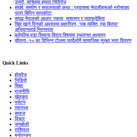
उजुरी, सचिवमा हमाल निर्विरोध
संघर्ष, समर्पण र सफलताको कथा : प्रवासमा नेपालीहरूको भरोसाका
पात्र बिपिन सापकोटा
समृद्ध नेपालको आधार: एकता, सुशासन र जवाफदेहिता
खिर खाने दिनको अवसरमा वृक्षारोपण, ‘एक व्यक्ति, एक बिरुवा’
अभियानलाई निरन्तरता
बलेफीमा वडा सिमाना विवाद विषयमा स्थलगत अध्ययन
चौतारा–१० का विभिन्न टोलमा घरदैलोमै सामाजिक सुरक्षा भत्ता वितरण
Quick Links
होमपेज
भिडियो
शिक्षा
राजनीति
खेलकुद
पर्यटन
स्वास्थ्य
समाज
विचार
जनबोली
राशिफल
मनोरन्जन