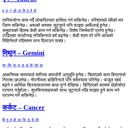
इ, उ, ए, ओ, वा, वि, वु, वे, वो
तारिफयोग्य काम गर्दै लोकप्रियता हासिल गर्न सकिनेछ। परिश्रमले धेरैको मन
जित्न सकिनेछ। अरूको काममा जुट्नुपरे पनि फाइदा आफैंलाई हुनेछ।
समुदायको हितमा केही काम गर्न सकिनेछ। विशेष जिम्मेवारी प्राप्त हुनेछ।
टाढिएका साथीभाइ नजिकिनाले हर्ष बढ्नेछ। केही श्रम परे पनि आजको
मिहिनेतले पछिसम्म लाभ दिलाउन सक्छ।
मिथुन – Gemini
का, कि, कु, घ, ङ, छ, के, को, हा
आकस्मिक समस्याले शरीरमा कमजोरी अनुभूति हुनेछ। चिताएको काम बिग्रनाले
निराशा छाउनेछ। गोपनीयता बाहिरिनाले पनि समस्यामा परिनेछ। फजुल खर्च
बढ्ने र आर्थिक क्रियाकलापमा बाधा पुग्ने देखिन्छ। बिग्रिएको काममा दोहोर्याएर
प्रयत्न गर्नुहोला। शुभचिन्तकहरूको साथ जुट्नाले पछि फाइदा हुने काम भने
प्रारम्भ गर्न सकिनेछ।
कर्कट – Cancer
हि, हु, हे, हो, डा, डि, डु, डे, डो