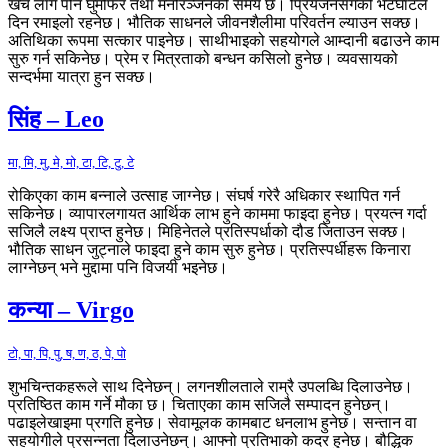
खर्च लागे पनि घुमफिर तथा मनोरञ्जनको समय छ। प्रियजनसँगको भेटघाटले
दिन रमाइलो रहनेछ। भौतिक साधनले जीवनशैलीमा परिवर्तन ल्याउन सक्छ।
अतिथिका रूपमा सत्कार पाइनेछ। साथीभाइको सहयोगले आम्दानी बढाउने काम
सुरु गर्न सकिनेछ। प्रेम र मित्रताको बन्धन कसिलो हुनेछ। व्यवसायको
सन्दर्भमा यात्रा हुन सक्छ।
सिंह – Leo
मा, मि, मु, मे, मो, टा, टि, टु, टे
रोकिएका काम बन्नाले उत्साह जाग्नेछ। संघर्ष गरेरै अधिकार स्थापित गर्न
सकिनेछ। व्यापारलगायत आर्थिक लाभ हुने काममा फाइदा हुनेछ। प्रयत्न गर्दा
सजिलै लक्ष्य प्राप्त हुनेछ। मिहिनेतले प्रतिस्पर्धाको दौड जिताउन सक्छ।
भौतिक साधन जुट्नाले फाइदा हुने काम सुरु हुनेछ। प्रतिस्पर्धीहरू किनारा
लाग्नेछन् भने मुद्दामा पनि विजयी भइनेछ।
कन्या – Virgo
टो, पा, पि, पु, ष, ण, ठ, पे, पो
शुभचिन्तकहरूले साथ दिनेछन्। लगनशीलताले राम्रै उपलब्धि दिलाउनेछ।
प्रतिष्ठित काम गर्ने मौका छ। चिताएका काम सजिलै सम्पादन हुनेछन्।
पढाइलेखाइमा प्रगति हुनेछ। सेवामूलक कामबाट धनलाभ हुनेछ। सन्तान वा
सहयोगीले प्रसन्नता दिलाउनेछन्। आफ्नो प्रतिभाको कदर हुनेछ। बौद्धिक