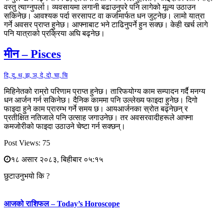
वस्तु त्याग्नुपर्ला। व्यवसायमा लगानी बढाउनुपरे पनि लागेको मूल्य उठाउन
सकिनेछ। आवश्यक पर्दा सरसापट वा कर्जामार्फत धन जुट्नेछ। लामो यात्रा
गर्ने अवसर प्राप्त हुनेछ। आफ्नाबाट भने टाढिनुपर्ने हुन सक्छ। केही खर्च लागे
पनि यात्राको प्रक्रिया अघि बढ्नेछ।
मीन – Pisces
दि, दु, थ, झ, ञ, दे, दो, चा, चि
मिहिनेतको राम्रो परिणाम प्राप्त हुनेछ। तारिफयोग्य काम सम्पादन गर्दै मनग्य
धन आर्जन गर्न सकिनेछ। दैनिक काममा पनि उल्लेख्य फाइदा हुनेछ। दिगो
फाइदा हुने काम प्रारम्भ गर्ने समय छ। आयआर्जनका स्रोत बढ्नेछन् र
प्रतीक्षित नतिजाले पनि उत्साह जगाउनेछ। तर अवसरवादीहरूले आफ्ना
कमजोरीको फाइदा उठाउने चेष्टा गर्न सक्छन्।
Post Views:
75
१८ असार २०८३, बिहीबार ०५:१५
छुटाउनुभयो कि ?
आजको राशिफल – Today’s Horoscope