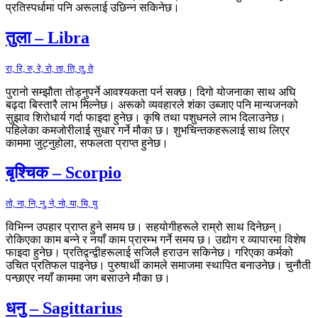
प्रतिस्पर्धामा पनि अरूलाई उछिन्न सकिनेछ।
तुला – Libra
रा, रि, रु, रे, रो, ता, ति, तु, ते
पुरानो सम्झौता तोड्नुपर्ने आवश्यकता पर्न सक्छ। दिगो योजनाका साथ अघि
बढ्दा बिस्तारै लाभ मिल्नेछ। अरूको व्यवहारले शंका उब्जाए पनि मान्यजनको
सुझाव शिरोधार्य गर्दा फाइदा हुनेछ। कृषि तथा पशुधनले लाभ दिलाउनेछ।
पहिलेका कमजोरीलाई सुधार गर्ने मौका छ। शुभचिन्तकहरूलाई साथ लिएर
काममा जुट्नुहोला, सफलता प्राप्त हुनेछ।
बृश्चिक – Scorpio
तो, ना, नि, नु, ने, नो, या, यि, यु
विभिन्न उपहार प्राप्त हुने समय छ। सहयोगीहरूले राम्रो साथ दिनेछन्।
रोकिएका काम बन्ने र नयाँ काम प्रारम्भ गर्ने समय छ। उद्योग र व्यापारमा विशेष
फाइदा हुनेछ। प्रतिद्वन्द्वीहरूलाई सजिलै हराउन सकिनेछ। गरिएका कर्मको
उचित प्रतिफल पाइनेछ। पुरुषार्थी कामले समाजमा स्थापित बनाउनेछ। चुनौती
पन्छाएर नयाँ काममा जग बसाउने मौका छ।
धनु – Sagittarius