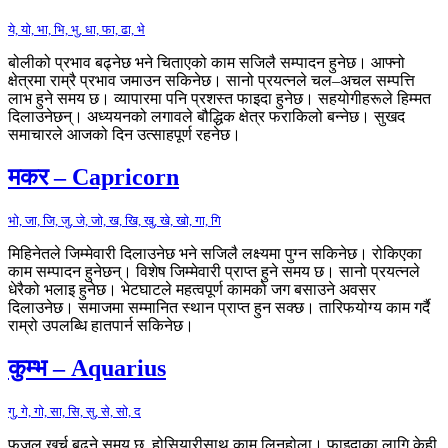
ये, यो, भा, भि, भु, धा, फा, ढा, भे
बोलीको प्रभाव बढ्नेछ भने चिताएको काम सजिलै सम्पादन हुनेछ। आफ्नो
क्षेत्रमा राम्रै प्रभाव जमाउन सकिनेछ। सानो प्रयत्नले चल–अचल सम्पत्ति
लाभ हुने समय छ। व्यापारमा पनि प्रशस्त फाइदा हुनेछ। सहयोगीहरूले हिम्मत
दिलाउनेछन्। अध्ययनको लगावले बौद्धिक क्षेत्र फराकिलो बन्नेछ। सुखद
समाचारले आजको दिन उत्साहपूर्ण रहनेछ।
मकर – Capricorn
भो, जा, जि, जु, जे, जो, ख, खि, खु, खे, खो, गा, गि
मिहिनेतले जिम्मेवारी दिलाउनेछ भने सजिलै लक्ष्यमा पुग्न सकिनेछ। रोकिएका
काम सम्पादन हुनेछन्। विशेष जिम्मेवारी प्राप्त हुने समय छ। सानो प्रयत्नले
धेरैको भलाइ हुनेछ। भेटघाटले महत्वपूर्ण कामको जग बसाउने अवसर
दिलाउनेछ। समाजमा सम्मानित स्थान प्राप्त हुन सक्छ। तारिफयोग्य काम गर्दै
राम्रो उपलब्धि हातपार्न सकिनेछ।
कुम्भ – Aquarius
गु, गे, गो, सा, सि, सु, से, सो, द
फजुल खर्च बढ्ने समय छ, होसियारीसाथ काम लिनुहोला। फाइदाका लागि केही