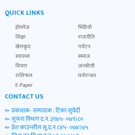
QUICK LINKS
होमपेज
भिडियो
शिक्षा
राजनीति
खेलकुद
पर्यटन
स्वास्थ्य
समाज
विचार
जनबोली
राशिफल
मनोरन्जन
E-Paper
CONTACT US
प्रकाशक- सम्पादक : टिका सुवेदी
सूचना विभाग द.न. ३९७५- ०७९।८०
प्रेश काउन्सील सू.द.न ८४५- ०७४।७५