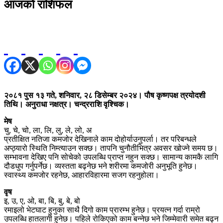
आजको राशिफल
२०८१ पुस १३ गते, शनिवार, २८ डिसेम्बर २०२४। पौष कृष्णपक्ष त्रयोदशी
तिथि। अनुराधा नक्षत्र। चन्द्रराशि वृश्चिक।
मेष
चु, चे, चो, ला, लि, लु, ले, लो, अ
प्रतीक्षित नतिजा कमजोर देखिनाले काम दोहोर्याउनुपर्ला। तर परिबन्धले
अप्ठ्यारो स्थिति निम्त्याउन सक्छ। तापनि चुनौतीभित्र अवसर खोज्ने समय छ।
सम्भावना देखिए पनि सोचेको उपलब्धि प्राप्त नहुन सक्छ। सामान्य कामकै लागि
दौडधुप गर्नुपर्नेछ। व्यस्तता बढ्नेछ भने शरीरमा कमजोरी अनुभूति हुनेछ।
स्वास्थ्य कमजोर रहनेछ, आहारविहारमा सजग रहनुहोला।
वृष
इ, उ, ए, ओ, बा, बि, बु, बे, बो
रमाइलो भेटघाट हुनुका साथै दिगो काम प्रारम्भ हुनेछ। प्रयत्न गर्दा राम्रो
उपलब्धि हातलागी हुनेछ। पहिले रोकिएको काम बन्नेछ भने जिम्मेवारी समेत बढ्न