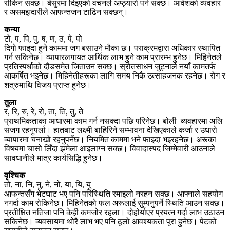
रोकिन सक्छ। बेसुरमा दिइएको वचनले अप्ठ्यारो पर्न सक्छ। आवेशको व्यवहार
र असमझदारीले आफन्तजन टाढिन सक्छन्।
कन्या
टो, प, पि, पु, ष, ण, ठ, पे, पो
दिगो फाइदा हुने काममा जग बसाउने मौका छ। पराक्रमद्वारा अधिकार स्थापित
गर्न सकिनेछ। व्यापारलगायत आर्थिक लाभ हुने काम प्रारम्भ हुनेछ। मिहिनेतले
प्रतिस्पर्धाको दौडसमेत जिताउन सक्छ। स्रोतसाधन जुट्नाले नयाँ कामतर्फ
आकर्षित भइनेछ। मिहिनेतीहरूका लागि समय निकै उत्साहजनक रहनेछ। रोग र
शत्रुमाथि विजय प्राप्त हुनेछ।
तुला
र, रि, रु, रे, रो, ता, ति, तु, ते
प्राथमिकताका आधारमा काम गर्न नसक्दा पछि परिनेछ। बोली–व्यवहारमा अलि
सजग रहनुपर्ला। हातबाट लक्ष्मी बाहिरिने सम्भावना देखिएकाले कर्जा र उधारो
व्यापारमा चनाखो रहनुपर्नेछ। नियमित काममा भने फाइदा भइरहनेछ। अरूका
विषयमा चासो लिँदा झमेला आइलाग्न सक्छ। विवादास्पद जिम्मेवारी आउनाले
सावधानीले मात्र कार्यसिद्धि हुनेछ।
वृश्चिक
तो, ना, नि, नु, ने, नो, या, यि, यु
आफन्तसँग भेटघाट भए पनि परिस्थिति रमाइलो नरहन सक्छ। आफ्नाले सहयोग
नगर्दा काम रोकिनेछ। मिहिनेतको फल अरूलाई सुम्पनुपर्ने स्थिति आउन सक्छ।
प्रतीक्षित नतिजा पनि केही कमजोर रहला। दोहोर्याएर प्रयत्न गर्दा लाभ उठाउन
सकिनेछ। व्यवसायमा थोरै लाभ भए पनि ठूलो आवश्यकता पूरा हुनेछ। पेटको