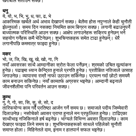
खराबीले सताउन सक्छ।
धनु
ये, यो, भ, भि, भु, ध, फा, ढ, भे
आकस्मिक खर्चले अर्थ अभाव देखापर्न सक्छ। बेलैमा होस नपुग्नाले केही चुनौती
झेल्नुपर्ला। समय दिन नसक्दा नियमित काम बिग्रन सक्छ। लगानी बढाउनुपर्ने
बाध्यात्मक परिस्थिति आउन सक्छ। आक्षेप लगाउनेहरू सक्रिय हुनेछन् भने
सहयोग गर्नेहरू कमै भेटिनेछन्। शुभचिन्तकहरू समेत टाढा हुनेछन्। धेरै
लगानीपछि कममात्र फाइदा हुनेछ।
मकर
भो, ज, जि, खि, खु, खे, खो, गा, गि
नयाँ अवसरका साथै आम्दानीका स्रोत फेला पर्नेछन्। श्रमको उचित मूल्यांकन
हुनेछ। पढाइमा ध्यान केन्द्रित हुनाले प्रगति हुनेछ। प्रतीक्षित नतिजाले उत्साह
जगाउनेछ। व्यापारमा राम्रै नाफा उठाउन सकिनेछ। प्रयत्न गर्दा छोटो समयमै
काम बनाउन सकिनेछ। नयाँ कामतर्फ अग्रसर भइनेछ। आम्दानी बढ्नाले
जीवनशैलीमा पनि परिवर्तन आउन सक्छ।
कुम्भ
गु, गे, गो, सा, सि, सु, से, सो, द
तारिफयोग्य काम गर्दै प्रतिष्ठा आर्जन गर्ने समय छ। समाजले पदीय जिम्मेवारी
दिलाउनेछ। नसोचेको अवसर प्राप्त हुनाले मन प्रफुल्लित हुनेछ। टाढिएका
साथीभाइ नजिकिनाले हर्ष बढ्नेछ। भाग्यले विभिन्न अवसर दिलाउनेछ। काम
देखाएर फाइदा लिने समय छ। शुभचिन्तकहरूको साथले पहिलेको चुनौती
समाप्त होला। मिहिनेतले दाम, इनाम र हातपार्न सफल भइनेछ।