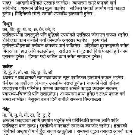
सक्छ। आम्दानी बढ्नाले उत्साह जाग्नेछ। व्यापारमा राम्रै फड्को मार्न
सकिनेछ। श्रमको उचित मूल्य पाइनेछ। सञ्चित धनको उपयोग गर्दा फाइदा
हुनेछ। मिहिनेतले छोटो समयमै उपलब्धि हातलागी हुनेछ।
मिथुन
का, कि, कु, घ, ङ, छ, के, को, ह
प्रतिस्पर्धामा उत्रनुपरे पनि बुद्धिको उपयोगले प्रतिष्ठा जोगाउन सफल भइनेछ।
रोकिएका काम बन्नाले नयाँ कामतर्फ अग्रसर भइनेछ। पुरुषार्थले
प्रतिस्पर्धीहरूको मनोबल कमजोर पार्न सकिनेछ। पहिलेका दुश्मनहरूले समेत
मित्रताका हात अघि बढाउनेछन्। स्रोतसाधन जुट्नाले दिगो फाइदा हुने काम
प्रारम्भ हुनेछ। हिम्मत गर्दा जटिल काम समेत सम्पादन हुनेछ।
कर्कट
हि, हु, हे, हो, डा, डि, डु, डे, डो
अवसर र व्यवधानको उतारचढावबाट न्यून प्रतिफल हातपार्न सफल भइनेछ।
धैर्य एवं लगनशीलताले मात्र उपलब्धि प्राप्त हुनेछ। कामको मेसो नमिल्दा
व्यवहारमा पछि परिनेछ। आफ्ना कामबाट अरूले फाइदा उठाउन सक्छन्।
स्वास्थ्य–चिन्ताले पनि सताउनेछ। अध्ययनमा बाधा हुनेछ र लक्ष्य प्राप्त गर्न
समय लाग्नेछ। बेसुरमा वचन दिने बानीले समस्या निम्त्याउला।
सिंह
मा, मि, मु, मे, मो, टा, टि, टु, टे
अरूको फाइदाका लागि उपयोग भइनेछ भने परिस्थिति आफ्ना लागि अलि
प्रतिकूल बन्न सक्छ। छातीको समस्याले स्वास्थ्य कमजोर रहनेछ। हतारको
निर्णयले अप्ठ्यारो पार्ने हुँदा सजग रहनुहोला। समयमा जुट्न नसक्दा आफ्नो काम