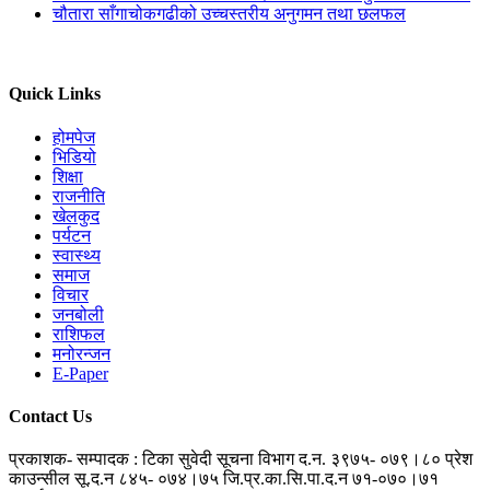
चौतारा साँगाचोकगढीको उच्चस्तरीय अनुगमन तथा छलफल
Quick Links
होमपेज
भिडियो
शिक्षा
राजनीति
खेलकुद
पर्यटन
स्वास्थ्य
समाज
विचार
जनबोली
राशिफल
मनोरन्जन
E-Paper
Contact Us
प्रकाशक- सम्पादक : टिका सुवेदी
सूचना विभाग द.न. ३९७५- ०७९।८०
प्रेश
काउन्सील सू.द.न ८४५- ०७४।७५
जि.प्र.का.सि.पा.द.न ७१-०७०।७१