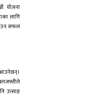
्षी योजना
इदाका लागि
उठाउन सफल
ा आउनेछन्।
बलजफ्तीले
नि उत्साह