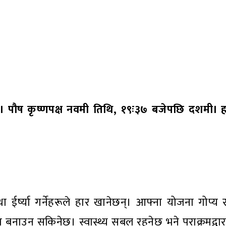
पौष कृष्णपक्ष नवमी तिथि, १९ः३७ बजेपछि दशमी। हस्त
था ईर्ष्या गर्नेहरूले हार खानेछन्। आफ्ना योजना गोप्य
 काम बनाउन सकिनेछ। स्वास्थ्य सबल रहनेछ भने पराक्रमद्व