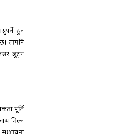
ुपर्ने हुन
्छ। तापनि
अवसर जुट्न
कता पूर्ति
लाभ मिल्न
े सम्भावना