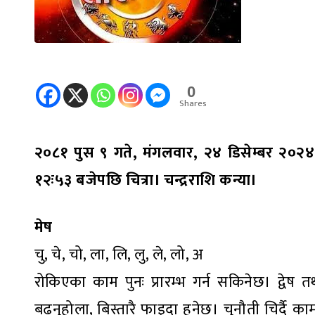
0
Shares
२०८१ पुस ९ गते, मंगलवार, २४ डिसेम्बर २०२४। 
१२ः५३ बजेपछि चित्रा। चन्द्रराशि कन्या।
मेष
चु, चे, चो, ला, लि, लु, ले, लो, अ
रोकिएका काम पुनः प्रारम्भ गर्न सकिनेछ। द्वेष त
बढ्नुहोला, बिस्तारै फाइदा हुनेछ। चुनौती चिर्दै