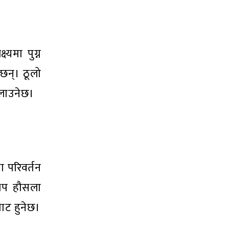
यमा पुग्न
्छन्। ठूलो
िलाउनेछ।
ा परिवर्तन
 थप हौसला
ाट हुनेछ।