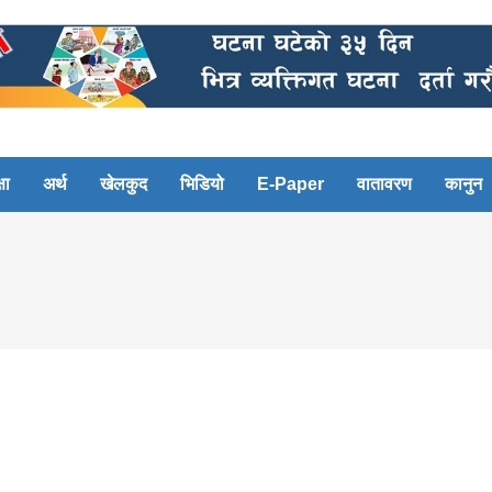
षा
अर्थ
खेलकुद
भिडियो
E-Paper
वातावरण
कानुन