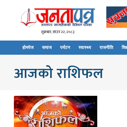
शुक्रबार, साउन २२, २०८३
होमपेज
समाज
पर्यटन
स्वास्थ्य
राजनीति
शिक्
आजको राशिफल