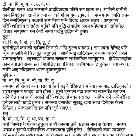
टो, पा, पि, पु, ष, ण, ठ, पे, पो
बोलीको गलत अर्थ लाग्नाले वादविवादमा परिने सम्भावना छ। आत्तिने बानीले
काम बिग्रनुका साथै हातमा आएको मौका गुमाउनुपर्ला। अध्ययनमा त्यति समय
दिन नसकिएला। स्थायी सम्पत्तिमा पनि विवाद आउन सक्छ। अप्ठ्यारा
परिस्थितिसँग सम्झौता गर्नुपरे पनि बुद्धि लगाउँदा लक्ष्य पहिल्याउन सकिनेछ।
विचार सम्प्रेषण गर्न केही समय पर्खनु बुद्धिमानी हुनेछ।
तुला
रा, रि, रु, रे, रो, ता, ति, तु, ते
चुनौतीपूर्ण कामको दायित्व लिनाले अलि दुस्ख पाइनेछ। सम्भावना देखिए पनि
न्यून उपलब्धिमै चित्त बुझाउनुपर्ला। साथीभाइ टाढिनेछन् र काम बिग्रने डरले
सताइरहनेछ। महत्त्वपूर्ण योजना तत्काल सार्वजनिक नगर्नुहोला। होसियारपूर्वक
काम बनाउने समय छ। बिछोडिएका परिवारजनसँग भेटघाट हुनेछ। स्वास्थ्यका
लागि आहारविहारमा ध्यान पुर्याउनुहोला।
बृश्चिक
तो, ना, नि, नु, ने, नो, या, यि, यु
समयमा होसियार बन्न नसक्दा खर्च बढ्ने देखिन्छ। परिवारजनबाट टाढिनुपर्ला।
श्रमअनुसार फाइदा कमै होला। ठूलो प्रयत्न गर्दा सामान्य उपलब्धि उठाउन
सकिनेछ। लगनशीलताले परिस्थितिलाई बदल्न सक्छ। सद्विचारले अभिप्रेरित
हुनेहरूलाई फाइदै हुनेछ। समस्या दर्साउँदा सुखदुःखमा साथ दिनेहरू फेला
पर्नेछन्। यात्राको साइत पनि जुर्न सक्छ।
धनु
ये, यो, भा, भि, भु, धा, फा, ढा, भे
नयाँ जिम्मेवारी प्राप्त हुनुका साथै काममा ठूलै फड्को मार्न सकिनेछ। मनग्य
धनलाभ हुनाले पारिवारिक आवश्यकता पूर्ति हुनेछ। रोकिएको काम सम्पादन
हुनेछ भने आयस्रोत समेत बढ्ने समय छ। साझेदारी र सट्टापट्टामा विशेष लाभ