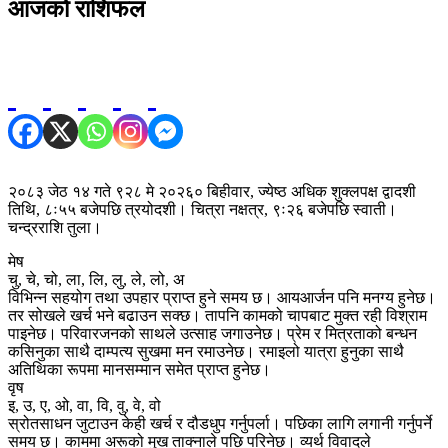
आजको राशिफल
२०८३ जेठ १४ गते ९२८ मे २०२६० बिहीवार, ज्येष्ठ अधिक शुक्लपक्ष द्वादशी
तिथि, ८ः५५ बजेपछि त्रयोदशी। चित्रा नक्षत्र, ९ः२६ बजेपछि स्वाती।
चन्द्रराशि तुला।
मेष
चु, चे, चो, ला, लि, लु, ले, लो, अ
विभिन्न सहयोग तथा उपहार प्राप्त हुने समय छ। आयआर्जन पनि मनग्य हुनेछ।
तर सोखले खर्च भने बढाउन सक्छ। तापनि कामको चापबाट मुक्त रही विश्राम
पाइनेछ। परिवारजनको साथले उत्साह जगाउनेछ। प्रेम र मित्रताको बन्धन
कसिनुका साथै दाम्पत्य सुखमा मन रमाउनेछ। रमाइलो यात्रा हुनुका साथै
अतिथिका रूपमा मानसम्मान समेत प्राप्त हुनेछ।
वृष
इ, उ, ए, ओ, वा, वि, वु, वे, वो
स्रोतसाधन जुटाउन केही खर्च र दौडधुप गर्नुपर्ला। पछिका लागि लगानी गर्नुपर्ने
समय छ। काममा अरूको मुख ताक्नाले पछि परिनेछ। व्यर्थ विवादले