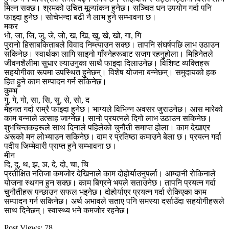
मिल्न सक्छ। श्रमको उचित मूल्यांकन हुनेछ। सञ्चित धन उपयोग गर्दा पनि
फाइदा हुनेछ। सोचेभन्दा बढी नै लाभ हुने सम्भावना छ।
मकर
भो, जा, जि, जु, जे, जो, ख, खि, खु, खे, खो, गा, गि
पुरानो हिसाबकिताबले विवाद निम्त्याउन सक्छ। तापनि संघर्षपछि लाभ उठाउन
सकिनेछ। स्वार्थका लागि साइनो गाँस्नेहरूबाट सजग रहनुहोला। मिहिनेतले
जीवनशैलीमा सुधार ल्याउनुका साथै फाइदा दिलाउनेछ। विशिष्ट व्यक्तिहरू
सहयोगीका रूपमा उपस्थित हुनेछन्। विशेष योजना बन्नेछन्। समुदायको हक
हित हुने काम सम्पादन गर्न सकिनेछ।
कुम्भ
गु, गे, गो, सा, सि, सु, से, सो, द
मेहनत गर्दा राम्रै फाइदा हुनेछ। भाग्यले विभिन्न अवसर जुराउनेछ। आस मारेको
काम बन्नाले उत्साह जाग्नेछ। सानो प्रयत्नले दिगो लाभ उठाउन सकिनेछ।
शुभचिन्तकहरूले साथ दिनाले पहिलेको चुनौती समाप्त होला। काम देखाएर
अरूको मन लोभ्याउन सकिनेछ। दाम र प्रतिष्ठा कमाउने बेला छ। प्रयत्न गर्दा
पदीय जिम्मेवारी प्राप्त हुने सम्भावना छ।
मीन
दि, दु, थ, झ, ञ, दे, दो, चा, चि
प्रतीक्षित नतिजा कमजोर देखिनाले काम दोहोर्याउनुपर्ला। आम्दानी रोकिनाले
योजना स्थगन हुन सक्छ। काम बिग्रने भयले सताउनेछ। तापनि प्रयत्न गर्दा
चुनौतीहरू पन्छाउन सफल भइनेछ। दोहोर्याएर प्रयत्न गर्दा रोकिएका काम
सम्पादन गर्न सकिनेछ। अर्थ अभावले सताए पनि समस्या दर्साउँदा सहयोगीहरूले
साथ दिनेछन्। स्वास्थ्य भने कमजोर रहनेछ।
Post Views:
78