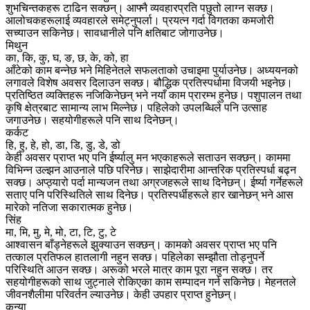
शुभचिन्तकहरू टाढिन सक्छन्। आफ्नै व्यवहारप्रति पछुतो लाग्न सक्छ।
आलोचकहरूलाई व्यवहारले समेट्नुपर्ला। प्रयत्न गर्दा विगतका कमजोरी
सच्याउन सकिनेछ। सावधानीले पनि क्षतिबाट जोगाउनेछ।
मिथुन
का, कि, कु, घ, ङ, छ, के, को, हा
आँटेको काम बन्नेछ भने मिहिनेतले सफलताको उचाइमा पुर्याउनेछ। अध्ययनको
लगावले विशेष अवसर दिलाउन सक्छ। बौद्धिक प्रतिस्पर्धामा विजयी भइनेछ।
प्रतिष्ठित व्यक्तिहरू नजिकिनेछन् भने नयाँ काम प्रारम्भ हुनेछ। पशुपालन तथा
कृषि क्षेत्रबाट सामान्य लाभ मिल्नेछ। पहिलेको उपलब्धिले पनि उत्साह
जगाउनेछ। सहयोगीहरूले पनि साथ दिनेछन्।
कर्कट
हि, हु, हे, हो, डा, डि, डु, डे, डो
केही अवसर प्राप्त भए पनि ईर्ष्यालु मन भएकाहरूले सताउन सक्छन्। काममा
विभिन्न उल्झन आउनाले पछि परिनेछ। साझेदारीमा आन्तरिक प्रतिस्पर्धा बढ्न
सक्छ। अप्ठ्यारो पर्दा मान्यजन तथा अग्रजहरूले साथ दिनेछन्। ईर्ष्या गर्नेहरूले
सताए पनि परिस्थितिले साथ दिनेछ। प्रतिस्पर्धीहरूले हार खानेछन् भने आस
मारेको नतिजा सकारात्मक हुनेछ।
सिंह
मा, मि, मु, मे, मो, टा, टि, टु, टे
आश्वासन बाँड्नेहरूले झुक्याउन सक्छन्। कामको अवसर प्राप्त भए पनि
तत्काल प्रतिफल हातलागी नहुन सक्छ। पहिलेका सम्झौता तोड्नुपर्ने
परिस्थिति आउन सक्छ। अरूको भरले मात्र काम पूरा नहुन सक्छ। तर
सहयोगीहरूको साथ जुट्नाले रोकिएका काम सम्पादन गर्न सकिनेछ। मेहनतले
जीवनशैलीमा परिवर्तन ल्याउनेछ। केही उपहार प्राप्त हुनेछन्।
कन्या