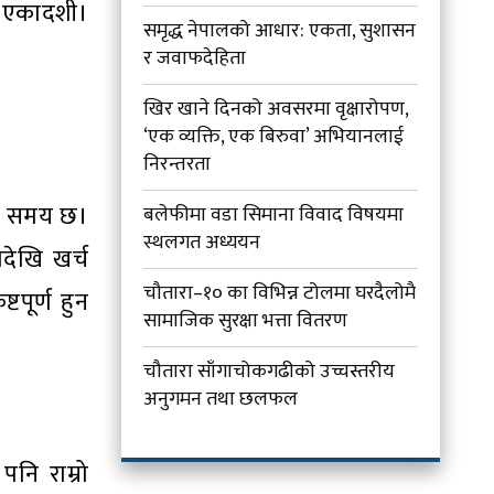
ि एकादशी।
समृद्ध नेपालको आधार: एकता, सुशासन
र जवाफदेहिता
खिर खाने दिनको अवसरमा वृक्षारोपण,
‘एक व्यक्ति, एक बिरुवा’ अभियानलाई
निरन्तरता
र्ने समय छ।
बलेफीमा वडा सिमाना विवाद विषयमा
स्थलगत अध्ययन
झदेखि खर्च
चौतारा–१० का विभिन्न टोलमा घरदैलोमै
टपूर्ण हुन
सामाजिक सुरक्षा भत्ता वितरण
चौतारा साँगाचोकगढीको उच्चस्तरीय
अनुगमन तथा छलफल
नि राम्रो