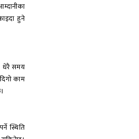
 आम्दानीका
फाइदा हुने
। धेरै समय
े दिगो काम
छ।
्ने स्थिति