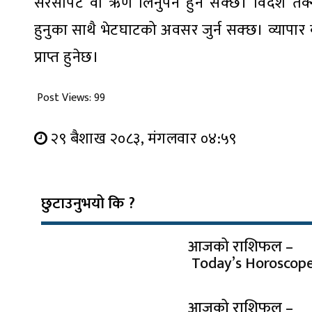
सरसापट वा ऋण लिनुपर्ने हुन सक्छ। विदेश तक्न
हुनुका साथै भेटघाटको अवसर जुर्न सक्छ। व्यापा
प्राप्त हुनेछ।
Post Views:
99
२९ बैशाख २०८३, मंगलवार ०४:५९
छुटाउनुभयो कि ?
आजको राशिफल –
Today’s Horoscop
आजको राशिफल –