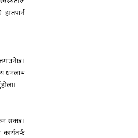
्वस्थताले
 हातपार्न
 जगाउनेछ।
नग्य धनलाभ
नुहोला।
किन सक्छ।
कार्यतर्फ