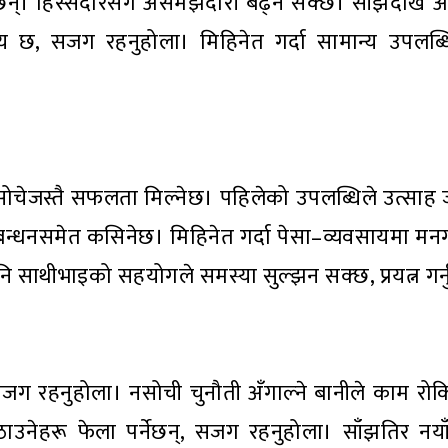
क्छन्। हिस्सेदारसँग असमझदारी बढ्न सक्छ। साँझदेखि अस
 छ, सजग रहनुहोला। मिहिनेत गर्दा सामान्य उपलब्धि
 सोचेजस्तै सफलता मिल्नेछ। पहिलेको उपलब्धिले उत्साह
को बन्धनसमेत कसिनेछ। मिहिनेत गर्दा पेसा–व्यवसायमा म
नि साथीभाइको सहयोगले समस्या सुल्झन सक्छ, प्रयत्न गर्
जग रहनुहोला। नसोची चुनौती अँगाल्ने बानीले काम रो
हरू फेला पर्नेछन्, सजग रहनुहोला। साँझतिर नयाँ 