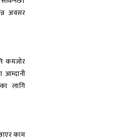
उन सकिनेछ।
िन्न अवसर
िति कमजोर
ा आम्दानी
्यका लागि
न्छाएर काम