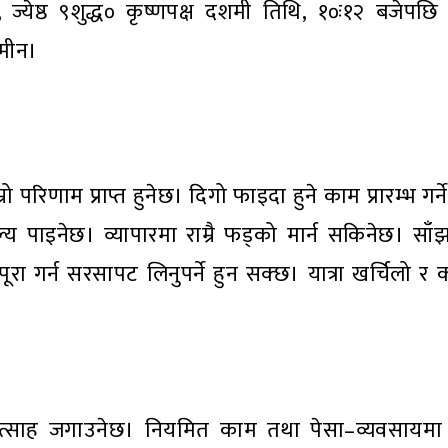
्येष्ठ ९शुद्ध० कृष्णपक्ष दशमी तिथि, १०ः१२ बजेपछ
 मीन।
्रो परिणाम प्राप्त हुनेछ। दिगो फाइदा हुने काम प्रारम्भ ग
ूल्य पाइनेछ। व्यापारमा राम्रै फड्को मार्न सकिनेछ। साँ
 गर्न सरसापट लिनुपर्ने हुन सक्छ। यात्रा खर्चिलो र कष्
त्साह जगाउनेछ। नियमित काम तथा पेसा–व्यवसायमा प