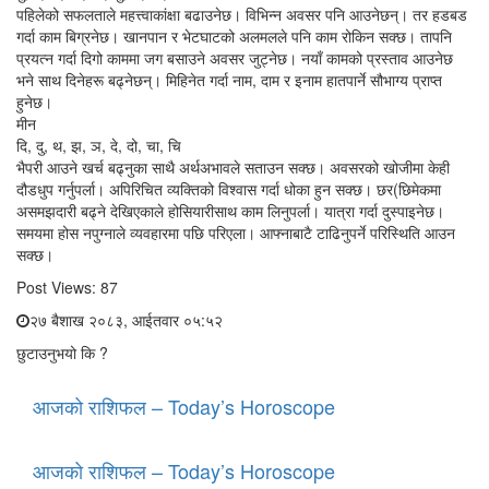
पहिलेको सफलताले महत्त्वाकांक्षा बढाउनेछ। विभिन्न अवसर पनि आउनेछन्। तर हडबड
गर्दा काम बिग्रनेछ। खानपान र भेटघाटको अलमलले पनि काम रोकिन सक्छ। तापनि
प्रयत्न गर्दा दिगो काममा जग बसाउने अवसर जुट्नेछ। नयाँ कामको प्रस्ताव आउनेछ
भने साथ दिनेहरू बढ्नेछन्। मिहिनेत गर्दा नाम, दाम र इनाम हातपार्ने सौभाग्य प्राप्त
हुनेछ।
मीन
दि, दु, थ, झ, ञ, दे, दो, चा, चि
भैपरी आउने खर्च बढ्नुका साथै अर्थअभावले सताउन सक्छ। अवसरको खोजीमा केही
दौडधुप गर्नुपर्ला। अपिरिचित व्यक्तिको विश्वास गर्दा धोका हुन सक्छ। छर(छिमेकमा
असमझदारी बढ्ने देखिएकाले होसियारीसाथ काम लिनुपर्ला। यात्रा गर्दा दुस्पाइनेछ।
समयमा होस नपुग्नाले व्यवहारमा पछि परिएला। आफ्नाबाटै टाढिनुपर्ने परिस्थिति आउन
सक्छ।
Post Views:
87
२७ बैशाख २०८३, आईतवार ०५:५२
छुटाउनुभयो कि ?
आजको राशिफल – Today’s Horoscope
आजको राशिफल – Today’s Horoscope