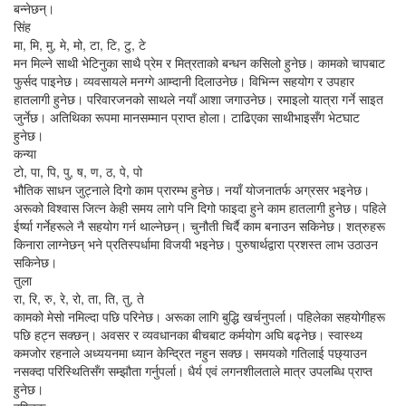
बन्नेछन्।
सिंह
मा, मि, मु, मे, मो, टा, टि, टु, टे
मन मिल्ने साथी भेटिनुका साथै प्रेम र मित्रताको बन्धन कसिलो हुनेछ। कामको चापबाट
फुर्सद पाइनेछ। व्यवसायले मनग्गे आम्दानी दिलाउनेछ। विभिन्न सहयोग र उपहार
हातलागी हुनेछ। परिवारजनको साथले नयाँ आशा जगाउनेछ। रमाइलो यात्रा गर्ने साइत
जुर्नेछ। अतिथिका रूपमा मानसम्मान प्राप्त होला। टाढिएका साथीभाइसँग भेटघाट
हुनेछ।
कन्या
टो, पा, पि, पु, ष, ण, ठ, पे, पो
भौतिक साधन जुट्नाले दिगो काम प्रारम्भ हुनेछ। नयाँ योजनातर्फ अग्रसर भइनेछ।
अरूको विश्वास जित्न केही समय लागे पनि दिगो फाइदा हुने काम हातलागी हुनेछ। पहिले
ईर्ष्या गर्नेहरूले नै सहयोग गर्न थाल्नेछन्। चुनौती चिर्दै काम बनाउन सकिनेछ। शत्रुहरू
किनारा लाग्नेछन् भने प्रतिस्पर्धामा विजयी भइनेछ। पुरुषार्थद्वारा प्रशस्त लाभ उठाउन
सकिनेछ।
तुला
रा, रि, रु, रे, रो, ता, ति, तु, ते
कामको मेसो नमिल्दा पछि परिनेछ। अरूका लागि बुद्धि खर्चनुपर्ला। पहिलेका सहयोगीहरू
पछि हट्न सक्छन्। अवसर र व्यवधानका बीचबाट कर्मयोग अघि बढ्नेछ। स्वास्थ्य
कमजोर रहनाले अध्ययनमा ध्यान केन्द्रित नहुन सक्छ। समयको गतिलाई पछ्याउन
नसक्दा परिस्थितिसँग सम्झौता गर्नुपर्ला। धैर्य एवं लगनशीलताले मात्र उपलब्धि प्राप्त
हुनेछ।