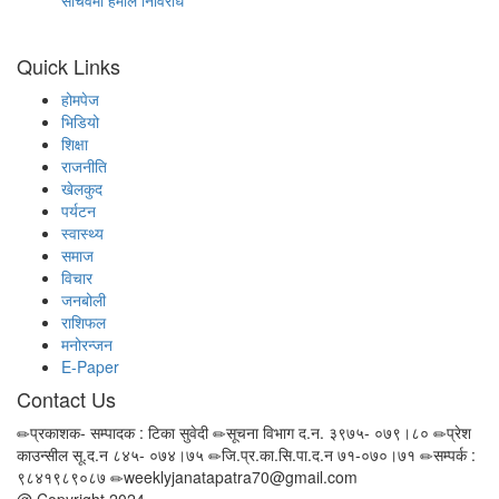
सचिवमा हमाल निर्विरोध
Quick Links
होमपेज
भिडियो
शिक्षा
राजनीति
खेलकुद
पर्यटन
स्वास्थ्य
समाज
विचार
जनबोली
राशिफल
मनोरन्जन
E-Paper
Contact Us
प्रकाशक- सम्पादक : टिका सुवेदी
सूचना विभाग द.न. ३९७५- ०७९।८०
प्रेश
काउन्सील सू.द.न ८४५- ०७४।७५
जि.प्र.का.सि.पा.द.न ७१-०७०।७१
सम्पर्क :
९८४१९८९०८७
weeklyjanatapatra70@gmail.com