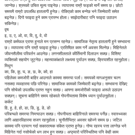
जाग्नेछ। श्रमको उचित मूल्य पाइनेछ। व्यापारमा राम्रै फड्को मार्ने समय छ। छोटो
समयमै राम्रो उपलब्धि हातलागी हुनेछ। रोकिएको काम बन्नेछ भने जिम्मेवारी समेत
बढ्नेछ। दिगो फाइदा हुने काम प्रारम्भ होला। साझेदारीबाट पनि फाइदा उठाउन
सकिनेछ।
वृष
इ, उ, ए, ओ, वा, वि, वु, वे, वो
राम्रो कर्मफल प्राप्त हुनाले मन प्रसन्न रहनेछ। सामाजिक नेतृत्व हातलागी हुने सम्भावना
छ। व्यापारमा पनि राम्रै फाइदा हुनेछ। प्रतिष्ठित काम गर्ने अवसर मिल्नेछ। मिहिनेतले
जीवनशैलीमा परिवर्तन आउनेछ। लगनशीलताले कीर्तिमानी दिलाउन सक्छ। विशिष्ट
व्यक्तिको सहयोग जुट्नेछ। महत्त्वाकांक्षाले लक्ष्यमा पुर्याउन सक्छ, क्रियाशील रहनुहोला।
मिथुन
का, कि, कु, घ, ङ, छ, के, को, हा
पहिलेका कमजोरी बाहिर आउनाले काममा समस्या पर्ला। समयको मागअनुसार चल्न
नसक्दा व्यवहारमा पछि परिनेछ। सामाजिक कामको जिम्मेवारी बढ्नेछ। सम्भावना देखिए
पनि सोचेको उपलब्धि प्राप्त नहुन सक्छ। आफ्ना कमजोरीको फाइदा अरूले उठाउन
सक्छन्। सूचना बाहिरिने समय रहेकाले गोपनीयतामा विशेष ध्यान पुर्याउनुहोला।
कर्कट
हि, हु, हे, हो, डा, डि, डु, डे, डो
परिबन्धले समस्या निम्त्याउन सक्छ। गोपनीयता बाहिरिनाले समस्या पर्नेछ। स्वास्थ्यका
लागि आहारविहारमा सजग रहनुहोला। चुनौतीभित्र अवसर खोज्ने समय छ। जटिल
काममा पनि प्रयत्न गर्दा सकारात्मक संकेत प्राप्त हुनेछ। गोप्य रहस्य पत्ता लाग्नेछ भने
मिहिनेत गर्दा नसोचेको धन लाभ हुन सक्छ। अप्ठ्यारो परिस्थितिमा पनि केही काम