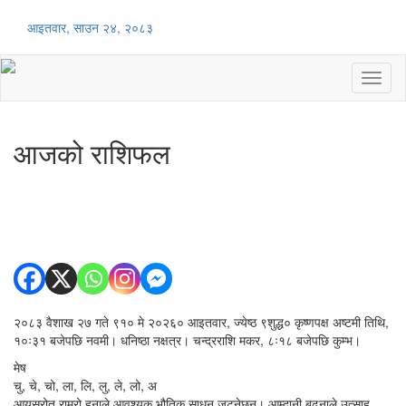
आइतवार, साउन २४, २०८३
Toggl
naviga
आजको राशिफल
२०८३ वैशाख २७ गते ९१० मे २०२६० आइतवार, ज्येष्ठ ९शुद्ध० कृष्णपक्ष अष्टमी तिथि,
१०ः३१ बजेपछि नवमी। धनिष्ठा नक्षत्र। चन्द्रराशि मकर, ८ः१८ बजेपछि कुम्भ।
मेष
चु, चे, चो, ला, लि, लु, ले, लो, अ
आयस्रोत राम्रो हुनाले आवश्यक भौतिक साधन जुट्नेछन्। आम्दानी बढ्नाले उत्साह