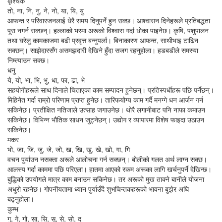
बृश्चिक
तो, ना, नि, नु, ने, नो, या, यि, यु
आफन्त र परिवारजनलाई धेरै समय दिनुपर्ने हुन सक्छ। आश्वासन दिनेहरूले प्रतिबद्धता
पूरा नगर्न सक्छन्। हल्लाको भरमा अरूको विश्वास गर्दा धोका पाइनेछ। कृषि, पशुपालन
तथा घरेलु कामकाजमा बढी प्रवृत्त बन्नुपर्ला। बिनाकारण आफन्त, साथीभाइ टाढिन
सक्छन्। साझेदारसँग असमझदारी देखिने हुँदा सजग रहनुहोला। हडबडीले समस्या
निम्त्याउन सक्छ।
धनु
ये, यो, भा, भि, भु, धा, फा, ढा, भे
सहयोगीहरूले साथ दिनाले चिताएका काम सम्पादन हुनेछन्। प्रतिस्पर्धीहरू पछि पर्नेछन्।
मिहिनेत गर्दा राम्रो परिणाम प्राप्त हुनेछ। तारिफयोग्य काम गर्दै मनग्गे धन आर्जन गर्न
सकिनेछ। प्रतीक्षित नतिजाले उत्साह जगाउनेछ। थोरै लगानीबाट पनि नाफा कमाउन
सकिनेछ। विभिन्न भौतिक साधन जुट्नेछन्। उद्योग र व्यापारमा विशेष फाइदा उठाउन
सकिनेछ।
मकर
भो, जा, जि, जु, जे, जो, ख, खि, खु, खे, खो, गा, गि
वचन पुर्याउन नसक्ता अरूले आलोचना गर्न सक्छन्। बोलीको गलत अर्थ लाग्न सक्छ।
आलस्य गर्दा काममा पछि परिएला। हातमा आएको रकम अरूका लागि खर्चनुपर्ने देखिन्छ।
बुद्धिको उपयोगले मात्र काम बनाउन सकिनेछ। तर अरूको मुख ताक्ने बानीले योजना
अधुरो रहनेछ। गोपनीयतामा ध्यान पुर्याउँदै शुभचिन्तकहरूको भावना बुझेर अघि
बढ्नुहोला।
कुम्भ
गु, गे, गो, सा, सि, सु, से, सो, द