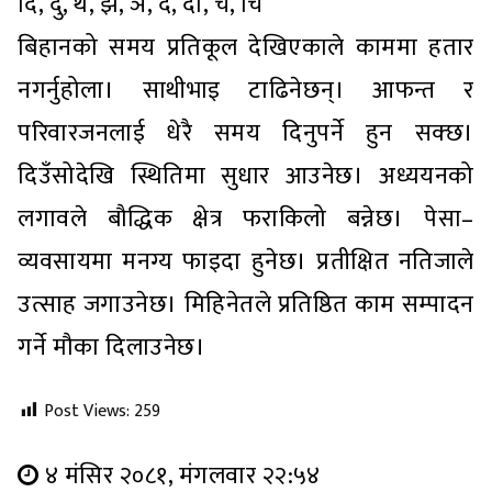
दि, दु, थ, झ, ञ, दे, दो, च, चि
बिहानको समय प्रतिकूल देखिएकाले काममा हतार
नगर्नुहोला। साथीभाइ टाढिनेछन्। आफन्त र
परिवारजनलाई धेरै समय दिनुपर्ने हुन सक्छ।
दिउँसोदेखि स्थितिमा सुधार आउनेछ। अध्ययनको
लगावले बौद्धिक क्षेत्र फराकिलो बन्नेछ। पेसा–
व्यवसायमा मनग्य फाइदा हुनेछ। प्रतीक्षित नतिजाले
उत्साह जगाउनेछ। मिहिनेतले प्रतिष्ठित काम सम्पादन
गर्ने मौका दिलाउनेछ।
Post Views:
259
४ मंसिर २०८१, मंगलवार २२:५४