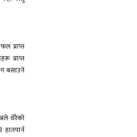
फल प्राप्त
ू प्राप्त
जग बसाउने
नले धेरैको
 हातपार्न