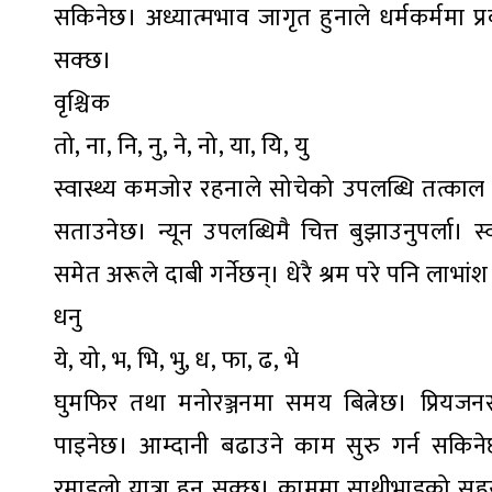
सकिनेछ। अध्यात्मभाव जागृत हुनाले धर्मकर्ममा प्र
सक्छ।
वृश्चिक
तो, ना, नि, नु, ने, नो, या, यि, यु
स्वास्थ्य कमजोर रहनाले सोचेको उपलब्धि तत्काल प
सताउनेछ। न्यून उपलब्धिमै चित्त बुझाउनुपर्ला। स
समेत अरूले दाबी गर्नेछन्। धेरै श्रम परे पनि लाभांश 
धनु
ये, यो, भ, भि, भु, ध, फा, ढ, भे
घुमफिर तथा मनोरञ्जनमा समय बित्नेछ। प्रिय
पाइनेछ। आम्दानी बढाउने काम सुरु गर्न सकिनेछ
रमाइलो यात्रा हुन सक्छ। काममा साथीभाइको सहयोगल