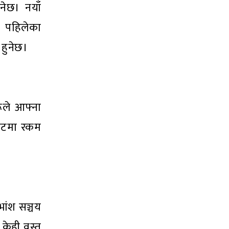
नेछ। नयाँ
। पहिलेका
 हुनेछ।
ूले आफ्ना
पटमा रकम
भांश सञ्चय
केही वस्तु