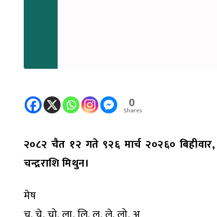
0
Shares
२०८२ चैत १२ गते ९२६ मार्च २०२६० बिहीवार, चैत्
चन्द्रराशि मिथुन।
मेष
चु, चे, चो, ला, लि, लु, ले, लो, अ