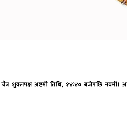
र शुक्लपक्ष अष्टमी तिथि, १४ः४० बजेपछि नवमी। आर्द्र