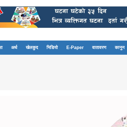
षा
अर्थ
खेलकुद
भिडियो
E-Paper
वातावरण
कानुन