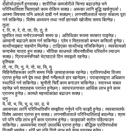
दोहोर्याउनुपर्ने हुनसक्छ। शारीरिक कमजोरीले चिन्ता बढाउनेछ भने
परिस्थितिवश चिताएको काम रोकिन सक्छ। अरूका लागि बुद्धि खर्चनुपर्ला।
आफ्ना विषयमा पनि अरूले दाबी गर्न सक्छन्। लगनशीलताले मात्र संकल्प पूरा
गर्न सकिनेछ। विशेष अध्ययन तथा नयाँ ज्ञानको खोजीमा समय बित्नेछ।
तुला
र, रि, रु, रे, रो, ता, ति, तु, ते
घुमफिर तथा मनोरञ्जनको समय छ। अतिथिका रूपमा सत्कार पाइनेछ।
आम्दानी बढाउने काम गर्न सकिनेछ। प्रेम र मित्रताको बन्धन कसिलो हुनेछ।
साथीभाइबाट सहयोग मिल्नेछ। टाढिएका साथीभाइ नजिकिनेछन्। व्यवसायको
सन्दर्भमा यात्रा हुन सक्छ। भौतिक साधनले जीवनशैलीमा परिवर्तन ल्याउन
सक्छ। प्रियजनसँगको भेटघाटले दिन रमाइलो रहनेछ।
वृश्चिक
तो, ना, नि, नु, ने, नो, या, यि, यु
मिहिनेतीहरूका लागि समय निकै उत्साहजनक रहनेछ। प्रतिस्पर्धामा विजय
प्राप्त हुनेछ भने द्वेष तथा ईर्ष्या गर्नेहरूले हार खानेछन्। पराक्रमद्वारा अधिकार
स्थापित गर्न सकिनेछ। चुनौती चिर्दै काम बनाउन सकिनेछ। स्वास्थ्य सबल
रहनेछ भने शत्रुहरू परास्त हुनेछन्। व्यापारलगायत आर्थिक लाभ हुने काम
प्रारम्भ हुनेछ। कामले महत्त्वाकांक्षा बढाउन सक्छ।
धनु
ये, यो, भ, भि, भु, ध, फा, ढ, भे
अवसरका लागि परिस्थितिसँग सम्झौता गर्नुपरे पनि फाइदै हुनेछ। व्यवसायतर्फ
विशेष अवसर प्राप्त हुन सक्छ। लगनशीलताले परिस्थितिलाई बदल्नेछ। श्रम
परे पनि पछि लाभ हुने काम प्रारम्भ हुनेछ। फाइदाको स्रोत पहिल्याउन
सकिनेछ। अध्ययनमा राम्रो उपलब्धि प्राप्त हुनेछ। बौद्धिक प्रतिस्पर्धामा
विजयी भइनेछ। थोरै भए पनि दिगो लाभ हुने काम प्रारम्भ हुनेछ।