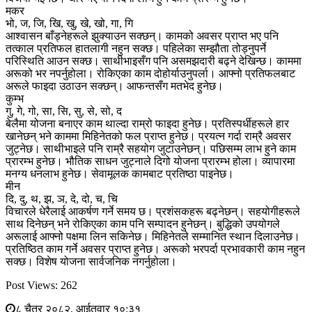
मकर
भो, ज, जि, खि, खु, खे, खो, गा, गि
आश्वासन बाँड्नेहरूले झुक्याउन सक्छन्। कामको अवसर प्राप्त भए पनि
तत्काल प्रतिफल हातलागी नहुन सक्छ। पहिलेका सम्झौता तोड्नुपर्ने
परिस्थिति आउन सक्छ। साथीभाइसँग पनि असमझदारी बढ्ने देखिन्छ। काममा
अरूको भर नपर्नुहोला। रोकिएका काम दोहोर्याउनुपर्ला। आफ्नो प्रतिफलबाट
अरूले फाइदा उठाउन सक्छन्। आफन्तसँग मतभेद हुनेछ।
कुम्भ
गु, गे, गो, सा, सि, सु, से, सो, द
बेलैमा योजना बनाएर काम थाल्दा राम्रो फाइदा हुनेछ। प्रतिस्पर्धीहरूले हार
खानेछन् भने काममा मिहिनेतको फल प्राप्त हुनेछ। प्रयत्न गर्दा राम्रै अवसर
जुट्नेछ। साथीभाइले पनि राम्रै सहयोग जुटाउनेछन्। पछिसम्म लाभ हुने काम
प्रारम्भ हुनेछ। भौतिक साधन जुट्नाले दिगो योजना प्रारम्भ होला। व्यापारमा
मनग्य धनलाभ हुनेछ। सेवामूलक कामबाट प्रतिष्ठा पाइनेछ।
मीन
दि, दु, थ, झ, ञ, दे, दो, च, चि
विचारले धेरैलाई आकर्षण गर्ने समय छ। प्रशंसकहरू बढ्नेछन्। सहयोगीहरूले
साथ दिनेछन् भने रोकिएका काम पनि सम्पादन हुनेछन्। बुद्धिको उपयोगले
अरूलाई आफ्नो पक्षमा लिन सकिनेछ। मिहिनेतले सम्मानित स्थान दिलाउनेछ।
प्रतिष्ठित काम गर्ने अवसर प्राप्त हुनेछ। अरूको भरपर्दा प्रभावकारी काम नहुन
सक्छ। विशेष योजना सार्वजनिक नगर्नुहोला।
Post Views:
262
८ चैत्र २०८२, आईतवार १०:३१