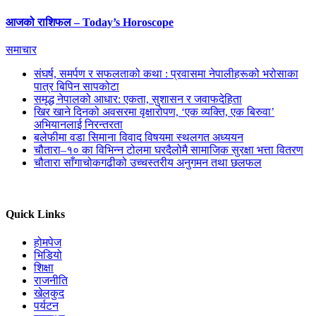
आजको राशिफल – Today’s Horoscope
समाचार
संघर्ष, समर्पण र सफलताको कथा : प्रवासमा नेपालीहरूको भरोसाका
पात्र बिपिन सापकोटा
समृद्ध नेपालको आधार: एकता, सुशासन र जवाफदेहिता
खिर खाने दिनको अवसरमा वृक्षारोपण, ‘एक व्यक्ति, एक बिरुवा’
अभियानलाई निरन्तरता
बलेफीमा वडा सिमाना विवाद विषयमा स्थलगत अध्ययन
चौतारा–१० का विभिन्न टोलमा घरदैलोमै सामाजिक सुरक्षा भत्ता वितरण
चौतारा साँगाचोकगढीको उच्चस्तरीय अनुगमन तथा छलफल
Quick Links
होमपेज
भिडियो
शिक्षा
राजनीति
खेलकुद
पर्यटन