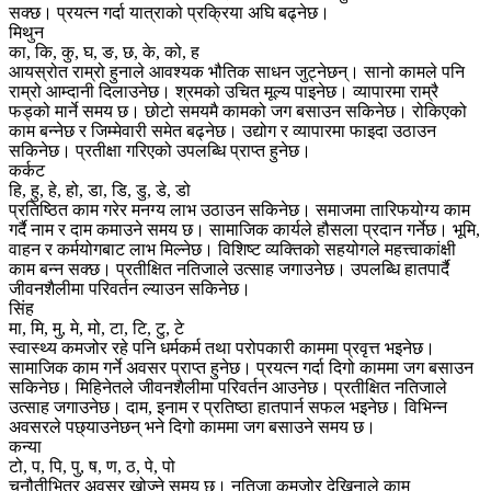
सक्छ। प्रयत्न गर्दा यात्राको प्रक्रिया अघि बढ्नेछ।
मिथुन
का, कि, कु, घ, ङ, छ, के, को, ह
आयस्रोत राम्रो हुनाले आवश्यक भौतिक साधन जुट्नेछन्। सानो कामले पनि
राम्रो आम्दानी दिलाउनेछ। श्रमको उचित मूल्य पाइनेछ। व्यापारमा राम्रै
फड्को मार्ने समय छ। छोटो समयमै कामको जग बसाउन सकिनेछ। रोकिएको
काम बन्नेछ र जिम्मेवारी समेत बढ्नेछ। उद्योग र व्यापारमा फाइदा उठाउन
सकिनेछ। प्रतीक्षा गरिएको उपलब्धि प्राप्त हुनेछ।
कर्कट
हि, हु, हे, हो, डा, डि, डु, डे, डो
प्रतिष्ठित काम गरेर मनग्य लाभ उठाउन सकिनेछ। समाजमा तारिफयोग्य काम
गर्दै नाम र दाम कमाउने समय छ। सामाजिक कार्यले हौसला प्रदान गर्नेछ। भूमि,
वाहन र कर्मयोगबाट लाभ मिल्नेछ। विशिष्ट व्यक्तिको सहयोगले महत्त्वाकांक्षी
काम बन्न सक्छ। प्रतीक्षित नतिजाले उत्साह जगाउनेछ। उपलब्धि हातपार्दै
जीवनशैलीमा परिवर्तन ल्याउन सकिनेछ।
सिंह
मा, मि, मु, मे, मो, टा, टि, टु, टे
स्वास्थ्य कमजोर रहे पनि धर्मकर्म तथा परोपकारी काममा प्रवृत्त भइनेछ।
सामाजिक काम गर्ने अवसर प्राप्त हुनेछ। प्रयत्न गर्दा दिगो काममा जग बसाउन
सकिनेछ। मिहिनेतले जीवनशैलीमा परिवर्तन आउनेछ। प्रतीक्षित नतिजाले
उत्साह जगाउनेछ। दाम, इनाम र प्रतिष्ठा हातपार्न सफल भइनेछ। विभिन्न
अवसरले पछ्याउनेछन् भने दिगो काममा जग बसाउने समय छ।
कन्या
टो, प, पि, पु, ष, ण, ठ, पे, पो
चुनौतीभित्र अवसर खोज्ने समय छ। नतिजा कमजोर देखिनाले काम