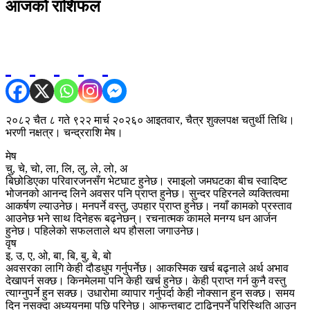
आजको राशिफल
२०८२ चैत ८ गते ९२२ मार्च २०२६० आइतवार, चैत्र शुक्लपक्ष चतुर्थी तिथि।
भरणी नक्षत्र। चन्द्रराशि मेष।
मेष
चु, चे, चो, ला, लि, लु, ले, लो, अ
बिछोडिएका परिवारजनसँग भेटघाट हुनेछ। रमाइलो जमघटका बीच स्वादिष्ट
भोजनको आनन्द लिने अवसर पनि प्राप्त हुनेछ। सुन्दर पहिरनले व्यक्तित्वमा
आकर्षण ल्याउनेछ। मनपर्ने वस्तु, उपहार प्राप्त हुनेछ। नयाँ कामको प्रस्ताव
आउनेछ भने साथ दिनेहरू बढ्नेछन्। रचनात्मक कामले मनग्य धन आर्जन
हुनेछ। पहिलेको सफलताले थप हौसला जगाउनेछ।
वृष
इ, उ, ए, ओ, बा, बि, बु, बे, बो
अवसरका लागि केही दौडधुप गर्नुपर्नेछ। आकस्मिक खर्च बढ्नाले अर्थ अभाव
देखापर्न सक्छ। किनमेलमा पनि केही खर्च हुनेछ। केही प्राप्त गर्न कुनै वस्तु
त्याग्नुपर्ने हुन सक्छ। उधारोमा व्यापार गर्नुपर्दा केही नोक्सान हुन सक्छ। समय
दिन नसक्दा अध्ययनमा पछि परिनेछ। आफन्तबाट टाढिनुपर्ने परिस्थिति आउन