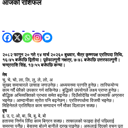
आजको राशिफल
२०८२ फागुन २० गते ९४ मार्च २०२६० बुधवार, चैत्र कृष्णपक्ष प्रतिपदा तिथि,
१६ः४५ बजेपछि द्वितीया। पूर्वफाल्गुनी नक्षत्र, ७ः४८ बजेपछि उत्तरफाल्गुनी।
चन्द्रराशि सिंह, १३ः५५ बजेपछि कन्या।
मेष
चु, चे, चो, ला, लि, लु, ले, लो, अ
सुखद समाचारले उत्साह जगाउनेछ। अध्ययनमा प्रगति हुनेछ। तारिफयोग्य
काम गर्दै धेरैको उपकार गर्न सकिनेछ। बुद्धिको उपयोगले लक्ष्य प्राप्त हुनेछ।
बौद्धिक अभिव्यक्तिको प्रभाव समेत बढ्नेछ। दिउँसोदेखि नयाँ कामतर्फ अग्रसर
भइनेछ। आम्दानीका स्रोत पनि बढ्नेछन्। प्रतिस्पर्धामा विजयी भइनेछ।
मिहिनेतले प्रतिष्ठित काम सम्पादन गर्ने मौका दिलाउन सक्छ।
वृष
इ, उ, ए, ओ, बा, बि, बु, बे, बो
हतारमा निर्णय लिँदा काम बिग्रन सक्छ। तत्कालको फाइदा हेर्दा पछिलाई
समस्या पर्नेछ। बेसुरमा बोल्ने बानीले दुस्ख पाइनेछ। अरूलाई दिएको वचन पूरा