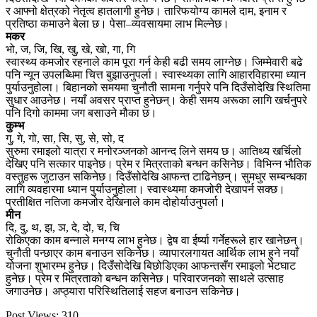
र आफ्नो क्षेत्रको नेतृत्व हातलागी हुनेछ। तारिफयोग्य कामले दाम, इनाम र
प्रतिष्ठा कमाउने बेला छ। पेसा–व्यवसायमा लाभ मिल्नेछ।
मकर
भो, ज, जि, खि, खु, खे, खो, गा, गि
स्वास्थ्य कमजोर रहनाले काम पूरा गर्न केही बढी समय लाग्नेछ। जिम्मेवारी बढे
पनि न्यून उपलब्धिमा चित्त बुझाउनुपर्ला। स्वास्थ्यका लागि आहारविहारमा ध्यान
पुर्याउनुहोला। बिहानको समयमा चुनौती सामना गर्नुपरे पनि दिउँसोदेखि स्थितिमा
सुधार आउनेछ। नयाँ अवसर प्राप्त हुनेछन्। केही समय अरूका लागि खर्चनुपरे
पनि दिगो काममा जग बसाउने मौका छ।
कुम्भ
गु, गे, गो, सा, सि, सु, से, सो, द
सुरुमा रमाइलो यात्रा र मनोरञ्जनको आनन्द लिने समय छ। आतिथ्य खर्चिलो
देखिए पनि सत्कार पाइनेछ। प्रेम र मित्रताको बन्धन कसिनेछ। विभिन्न भौतिक
वस्तुहरू जुटाउन सकिनेछ। दिउँसोदेखि आफन्त टाढिनेछन्। सुमधुर सम्बन्धका
लागि व्यवहारमा ध्यान पुर्याउनुहोला। स्वास्थ्यमा कमजोरी देखापर्न सक्छ।
प्रतीक्षित नतिजा कमजोर देखिनाले काम दोहोर्याउनुपर्ला।
मीन
दि, दु, थ, झ, ञ, दे, दो, च, चि
रोकिएका काम बन्नाले मनग्य लाभ हुनेछ। द्वेष वा ईर्ष्या गर्नेहरूले हार खानेछन्।
चुनौती पन्छाएर काम बनाउन सकिनेछ। व्यापारलगायत आर्थिक लाभ हुने नयाँ
योजना शुभारम्भ हुनेछ। दिउँसोदेखि बिछोडिएका आफन्तसँग रमाइलो भेटघाट
हुनेछ। प्रेम र मित्रताको बन्धन कसिनेछ। परिवारजनको साथले उत्साह
जगाउनेछ। अप्ठ्यारा परिस्थितिलाई सहज बनाउन सकिनेछ।
Post Views:
310