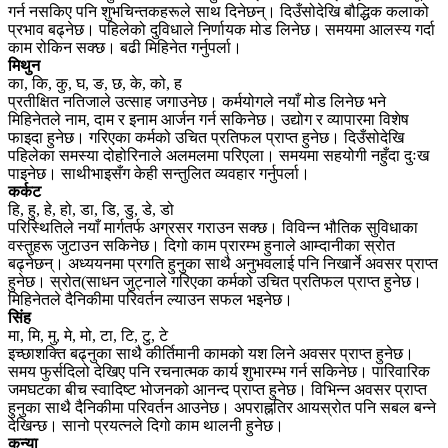
गर्न नसकिए पनि शुभचिन्तकहरूले साथ दिनेछन्। दिउँसोदेखि बौद्धिक कलाको
प्रभाव बढ्नेछ। पहिलेको दुविधाले निर्णायक मोड लिनेछ। समयमा आलस्य गर्दा
काम रोकिन सक्छ। बढी मिहिनेत गर्नुपर्ला।
मिथुन
का, कि, कु, घ, ङ, छ, के, को, ह
प्रतीक्षित नतिजाले उत्साह जगाउनेछ। कर्मयोगले नयाँ मोड लिनेछ भने
मिहिनेतले नाम, दाम र इनाम आर्जन गर्न सकिनेछ। उद्योग र व्यापारमा विशेष
फाइदा हुनेछ। गरिएका कर्मको उचित प्रतिफल प्राप्त हुनेछ। दिउँसोदेखि
पहिलेका समस्या दोहोरिनाले अलमलमा परिएला। समयमा सहयोगी नहुँदा दुःख
पाइनेछ। साथीभाइसँग केही सन्तुलित व्यवहार गर्नुपर्ला।
कर्कट
हि, हु, हे, हो, डा, डि, डु, डे, डो
परिस्थितिले नयाँ मार्गतर्फ अग्रसर गराउन सक्छ। विविन्न भौतिक सुविधाका
वस्तुहरू जुटाउन सकिनेछ। दिगो काम प्रारम्भ हुनाले आम्दानीका स्रोत
बढ्नेछन्। अध्ययनमा प्रगति हुनुका साथै अनुभवलाई पनि निखार्ने अवसर प्राप्त
हुनेछ। स्रोत(साधन जुट्नाले गरिएका कर्मको उचित प्रतिफल प्राप्त हुनेछ।
मिहिनेतले दैनिकीमा परिवर्तन ल्याउन सफल भइनेछ।
सिंह
मा, मि, मु, मे, मो, टा, टि, टु, टे
इच्छाशक्ति बढ्नुका साथै कीर्तिमानी कामको यश लिने अवसर प्राप्त हुनेछ।
समय फुर्सदिलो देखिए पनि रचनात्मक कार्य शुभारम्भ गर्न सकिनेछ। पारिवारिक
जमघटका बीच स्वादिष्ट भोजनको आनन्द प्राप्त हुनेछ। विभिन्न अवसर प्राप्त
हुनुका साथै दैनिकीमा परिवर्तन आउनेछ। अपराह्नतिर आयस्रोत पनि सबल बन्ने
देखिन्छ। सानो प्रयत्नले दिगो काम थालनी हुनेछ।
कन्या