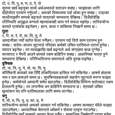
टो, प, पि, पु, ष, ण, ठ, पे, पो
सुरुमा खर्च बढ्नुका साथै अर्थअभावले सताउन सक्छ। फाइदाका लागि
दोहोर्याएर प्रयत्न गर्नुपर्ला। अरूको विश्वासमा पर्दा धोका हुन सक्छ। टाढाका
साथीभाइसँग सम्पर्क बढ्नाले यात्राको सम्भावना देखिन्छ। दिउँसोदेखि
परिस्थिति अनुकूल बन्नाले महत्त्वाकांक्षी काम गर्न सफल भइनेछ। तारिफयोग्य
कामले प्रशंसक बढ्नेछन्। ज्ञान, कला र व्यक्तित्व निखार्ने समय छ।
तुला
र, रि, रु, रे, रो, ता, ति, तु, ते
आम्दानीका नयाँ स्रोत फेला पर्नेछन्। प्रयत्न गर्दा दिगो काम प्रारम्भ हुन
सक्छ। स्रोत–साधन जुट्नाले गरिएका कर्मको उचित प्रतिफल प्राप्त हुनेछ।
व्यापार बढ्नेछ। तर मध्याह्नपछि खर्च बढ्नाले अर्थ संग्रहमा बाधा पुग्नेछ।
सरसापट र भैपरी आउने कामले रकम बाहिरिन सक्छ। आकस्मिक यात्रा हुने
सम्भावना देखिन्छ। परिस्थितिजन्य समस्याले अलि दुस्ख पाइनेछ।
वृश्चिक
तो, ना, नि, नु, ने, नो, या, यि, यु
कीर्तिमानी कामको यश लिँदै लोकप्रियता हासिल गर्न सकिनेछ। आफ्नो क्षेत्रमा
नाम र दाम कमाउने समय छ। शुभचिन्तकहरूको सहयोग जुट्नाले मनग्य फाइदा
हुनेछ। कर्मयोगले आम्दानी समेत बढाउनेछ। दिउँसोदेखि विभिन्न स्रोतबाट रकम
हातलागी हुनेछ। तर लगानीमा धन बाहिरिने सम्भावना छ। श्रमको उचित
मूल्यांकन भए पनि प्रतिफलका लागि समय लाग्नेछ।
धनु
ये, यो, भ, भि, भु, ध, फा, ढ, भे
तारिफयोग्य कामले अरूको उपकार गर्न सकिनेछ। आफ्ना कामबाट धेरैले फाइदा
उठाउनेछन्। आध्यात्मिक चेतनाले धर्मकर्म र सेवामा प्रवृत्त गराउनेछ।
दिउँसोदेखि नयाँ कामको अवसर फेला पर्नेछ। सामाजिक जिम्मेवारी प्राप्त हुनेछ