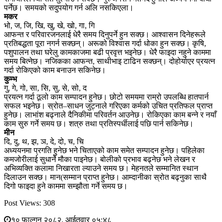
पर्नेछ। समयको सदुपयोग गर्न अलि नसकिएला।
मकर
भो, ज, जि, खि, खु, खे, खो, गा, गि
आफन्त र परिवारजनलाई धेरै समय दिनुपर्ने हुन सक्छ। आश्वासन दिनेहरूले
प्रतिबद्धता पूरा नगर्न सक्छन्। अरूको विश्वास गर्दा धोका हुन सक्छ। कृषि,
पशुपालन तथा घरेलु कामकाजमा बढी प्रवृत्त भइनेछ। धेरै फाइदा नहुने काममा
समय बित्नेछ। नजिकका आफन्त, साथीभाइ टाढिन सक्छन्। दोहोर्याएर प्रयत्न
गर्दा रोकिएको काम बनाउन सकिनेछ।
कुम्भ
गु, गे, गो, सा, सि, सु, से, सो, द
प्रयत्न गर्दा ठूलो काम सम्पादन हुनेछ। छोटो समयमा राम्रो उपलब्धि हातपार्न
सफल भइनेछ। स्रोत–साधन जुट्नाले गरिएका कर्मको उचित प्रतिफल प्राप्त
हुनेछ। लाभांश बढ्नाले दैनिकीमा परिवर्तन आउनेछ। रोकिएका काम बन्ने र नयाँ
काम सुरु गर्ने समय छ। शत्रु तथा प्रतिस्पर्धीलाई पछि पार्न सकिनेछ।
मीन
दि, दु, थ, झ, ञ, दे, दो, च, चि
अध्ययनमा प्रगति हुनेछ भने चिताएको काम समेत सम्पादन हुनेछ। पहिलेका
कमजोरीलाई सुधार्ने मौका पाइनेछ। बोलीको प्रभाव बढ्नेछ भने लेखन र
अभिव्यक्ति कलामा निखारता ल्याउने समय छ। मेहनतले सम्मानित स्थान
दिलाउन सक्छ। मान(सम्मान प्राप्त हुनेछ। आम्दानीका स्रोत बढ्नुका साथै
दिगो फाइदा हुने काममा सम्झौता गर्ने समय छ।
Post Views:
308
१० फाल्गुन २०८२, आईतवार ०५:४८