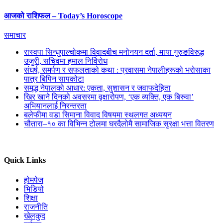
आजको राशिफल – Today’s Horoscope
समाचार
रास्वपा सिन्धुपाल्चोकमा विवादबीच मनोनयन दर्ता, माया गुरुङविरुद्ध
उजुरी, सचिवमा हमाल निर्विरोध
संघर्ष, समर्पण र सफलताको कथा : प्रवासमा नेपालीहरूको भरोसाका
पात्र बिपिन सापकोटा
समृद्ध नेपालको आधार: एकता, सुशासन र जवाफदेहिता
खिर खाने दिनको अवसरमा वृक्षारोपण, ‘एक व्यक्ति, एक बिरुवा’
अभियानलाई निरन्तरता
बलेफीमा वडा सिमाना विवाद विषयमा स्थलगत अध्ययन
चौतारा–१० का विभिन्न टोलमा घरदैलोमै सामाजिक सुरक्षा भत्ता वितरण
Quick Links
होमपेज
भिडियो
शिक्षा
राजनीति
खेलकुद