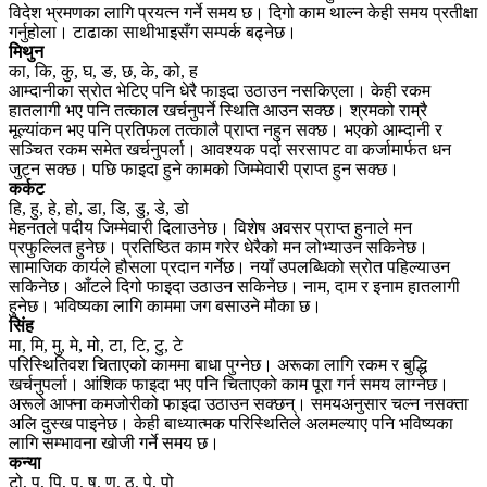
विदेश भ्रमणका लागि प्रयत्न गर्ने समय छ। दिगो काम थाल्न केही समय प्रतीक्षा
गर्नुहोला। टाढाका साथीभाइसँग सम्पर्क बढ्नेछ।
मिथुन
का, कि, कु, घ, ङ, छ, के, को, ह
आम्दानीका स्रोत भेटिए पनि धेरै फाइदा उठाउन नसकिएला। केही रकम
हातलागी भए पनि तत्काल खर्चनुपर्ने स्थिति आउन सक्छ। श्रमको राम्रै
मूल्यांकन भए पनि प्रतिफल तत्कालै प्राप्त नहुन सक्छ। भएको आम्दानी र
सञ्चित रकम समेत खर्चनुपर्ला। आवश्यक पर्दा सरसापट वा कर्जामार्फत धन
जुट्न सक्छ। पछि फाइदा हुने कामको जिम्मेवारी प्राप्त हुन सक्छ।
कर्कट
हि, हु, हे, हो, डा, डि, डु, डे, डो
मेहनतले पदीय जिम्मेवारी दिलाउनेछ। विशेष अवसर प्राप्त हुनाले मन
प्रफुल्लित हुनेछ। प्रतिष्ठित काम गरेर धेरैको मन लोभ्याउन सकिनेछ।
सामाजिक कार्यले हौसला प्रदान गर्नेछ। नयाँ उपलब्धिको स्रोत पहिल्याउन
सकिनेछ। आँटले दिगो फाइदा उठाउन सकिनेछ। नाम, दाम र इनाम हातलागी
हुनेछ। भविष्यका लागि काममा जग बसाउने मौका छ।
सिंह
मा, मि, मु, मे, मो, टा, टि, टु, टे
परिस्थितिवश चिताएको काममा बाधा पुग्नेछ। अरूका लागि रकम र बुद्धि
खर्चनुपर्ला। आंशिक फाइदा भए पनि चिताएको काम पूरा गर्न समय लाग्नेछ।
अरूले आफ्ना कमजोरीको फाइदा उठाउन सक्छन्। समयअनुसार चल्न नसक्ता
अलि दुस्ख पाइनेछ। केही बाध्यात्मक परिस्थितिले अलमल्याए पनि भविष्यका
लागि सम्भावना खोजी गर्ने समय छ।
कन्या
टो, प, पि, पु, ष, ण, ठ, पे, पो