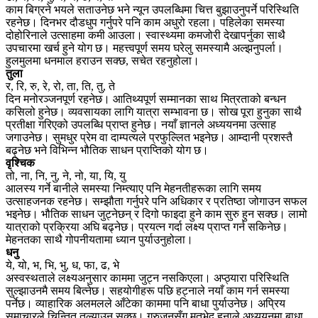
काम बिग्रने भयले सताउनेछ भने न्यून उपलब्धिमा चित्त बुझाउनुपर्ने परिस्थिति
रहनेछ। दिनभर दौडधुप गर्नुपरे पनि काम अधुरो रहला। पहिलेका समस्या
दोहोरिनाले उत्साहमा कमी आउला। स्वास्थ्यमा कमजोरी देखापर्नुका साथै
उपचारमा खर्च हुने योग छ। महत्त्वपूर्ण समय घरेलु समस्यामै अल्झनुपर्ला।
हुलमुलमा धनमाल हराउन सक्छ, सचेत रहनुहोला।
तुला
र, रि, रु, रे, रो, ता, ति, तु, ते
दिन मनोरञ्जनपूर्ण रहनेछ। आतिथ्यपूर्ण सम्मानका साथ मित्रताको बन्धन
कसिलो हुनेछ। व्यवसायका लागि यात्रा सम्भावना छ। सोख पूरा हुनुका साथै
प्रतीक्षा गरिएको उपलब्धि प्राप्त हुनेछ। नयाँ ज्ञानले अध्ययनमा उत्साह
जगाउनेछ। सुमधुर प्रेम वा दाम्पत्यले प्रफुल्लित भइनेछ। आम्दानी प्रशस्तै
बढ्नेछ भने विभिन्न भौतिक साधन प्राप्तिको योग छ।
वृश्चिक
तो, ना, नि, नु, ने, नो, या, यि, यु
आलस्य गर्ने बानीले समस्या निम्त्याए पनि मेहनतीहरूका लागि समय
उत्साहजनक रहनेछ। सम्झौता गर्नुपरे पनि अधिकार र प्रतिष्ठा जोगाउन सफल
भइनेछ। भौतिक साधन जुट्नेछन् र दिगो फाइदा हुने काम सुरु हुन सक्छ। लामो
यात्राको प्रक्रिया अघि बढ्नेछ। प्रयत्न गर्दा लक्ष्य प्राप्त गर्न सकिनेछ।
मेहनतका साथै गोपनीयतामा ध्यान पुर्याउनुहोला।
धनु
ये, यो, भ, भि, भु, ध, फा, ढ, भे
अस्वस्थताले लक्ष्यअनुसार काममा जुट्न नसकिएला। अप्ठ्यारा परिस्थिति
सुल्झाउनमै समय बित्नेछ। सहयोगीहरू पछि हट्नाले नयाँ काम गर्न समस्या
पर्नेछ। व्याहारिक अलमलले आँटेका काममा पनि बाधा पुर्याउनेछ। अप्रिय
समाचारले चिन्तित तुल्याउन सक्छ। गुरुजनसँग मतभेद हुनाले अध्ययनमा बाधा