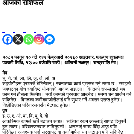
आजको राशिफल
२०८२ फागुन १० गते ९२२ फेब्रुअरी २०२६० आइतवार, फाल्गुण शुक्लपक्ष
पञ्चमी तिथि, १२ः०० बजेपछि षष्ठी। अश्विनी नक्षत्र। चन्द्रराशि मेष।
मेष
चु, चे, चो, ला, लि, लु, ले, लो, अ
सहयोगीहरू प्रशस्तै भेटिनेछन्। रचनात्मक कार्य प्रारम्भ गर्ने समय छ। रमाइलो
जमघटका बीच स्वादिष्ट भोजनको आनन्द पाइएला। विगतको सफलताले थप
काम गर्न हौसला मिल्नेछ। नयाँ कामको प्रस्ताव आउनेछ। मनग्य धन आर्जन गर्न
सकिनेछ। विगतका कमीकमजोरीलाई पनि सुधार गर्ने अवसर प्राप्त हुनेछ।
विछोडिएका परिवारजनसँग भेटघाट हुनेछ।
वृष
इ, उ, ए, ओ, बा, बि, बु, बे, बो
आकस्मिक कामले खर्च बढाउन सक्छ। सञ्चित रकम अरूलाई सापट दिनुपर्ने
हुन सक्छ। परिवारजनबाट टाढिनुपर्ला। अरूलाई समय दिँदा आफू पछि
परिनेछ। आवश्यक पर्दा सरसापट वा कर्जामार्फत धन जुटाउन पनि सकिनेछ।