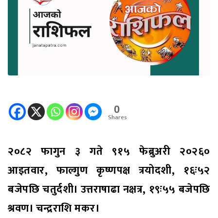
0
Shares
२०८२ फागुन ३ गते ९१५ फेब्रुअरी २०२६०
आइतवार, फाल्गुण कृष्णपक्ष त्रयोदशी, १६ः५२
बजेपछि चतुर्दशी। उत्तराषाढा नक्षत्र, १९ः५५ बजेपछि
श्रवण। चन्द्रराशि मकर।