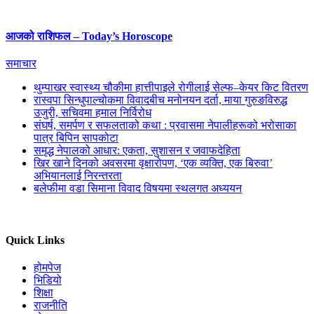
आजको राशिफल – Today’s Horoscope
समाचार
थुम्पाखर स्वास्थ्य चौकीमा हात्तीपाइले रोगीलाई सेल्फ–केयर किट वितरण
रास्वपा सिन्धुपाल्चोकमा विवादबीच मनोनयन दर्ता, माया गुरुङविरुद्ध
उजुरी, सचिवमा हमाल निर्विरोध
संघर्ष, समर्पण र सफलताको कथा : प्रवासमा नेपालीहरूको भरोसाका
पात्र बिपिन सापकोटा
समृद्ध नेपालको आधार: एकता, सुशासन र जवाफदेहिता
खिर खाने दिनको अवसरमा वृक्षारोपण, ‘एक व्यक्ति, एक बिरुवा’
अभियानलाई निरन्तरता
बलेफीमा वडा सिमाना विवाद विषयमा स्थलगत अध्ययन
Quick Links
होमपेज
भिडियो
शिक्षा
राजनीति