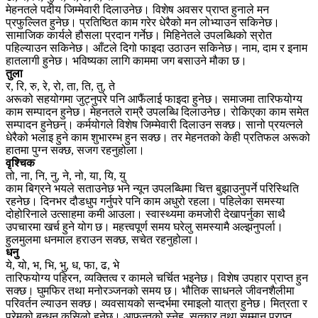
मेहनतले पदीय जिम्मेवारी दिलाउनेछ। विशेष अवसर प्राप्त हुनाले मन
प्रफुल्लित हुनेछ। प्रतिष्ठित काम गरेर धेरैको मन लोभ्याउन सकिनेछ।
सामाजिक कार्यले हौसला प्रदान गर्नेछ। मिहिनेतले उपलब्धिको स्रोत
पहिल्याउन सकिनेछ। आँटले दिगो फाइदा उठाउन सकिनेछ। नाम, दाम र इनाम
हातलागी हुनेछ। भविष्यका लागि काममा जग बसाउने मौका छ।
तुला
र, रि, रु, रे, रो, ता, ति, तु, ते
अरूको सहयोगमा जुट्नुपरे पनि आफैंलाई फाइदा हुनेछ। समाजमा तारिफयोग्य
काम सम्पादन हुनेछ। मेहनतले राम्रै उपलब्धि दिलाउनेछ। रोकिएका काम समेत
सम्पादन हुनेछन्। कर्मयोगले विशेष जिम्मेवारी दिलाउन सक्छ। सानो प्रयत्नले
धेरैको भलाइ हुने काम शुभारम्भ हुन सक्छ। तर मेहनतको केही प्रतिफल अरूको
हातमा पुग्न सक्छ, सजग रहनुहोला।
वृश्चिक
तो, ना, नि, नु, ने, नो, या, यि, यु
काम बिग्रने भयले सताउनेछ भने न्यून उपलब्धिमा चित्त बुझाउनुपर्ने परिस्थिति
रहनेछ। दिनभर दौडधुप गर्नुपरे पनि काम अधुरो रहला। पहिलेका समस्या
दोहोरिनाले उत्साहमा कमी आउला। स्वास्थ्यमा कमजोरी देखापर्नुका साथै
उपचारमा खर्च हुने योग छ। महत्त्वपूर्ण समय घरेलु समस्यामै अल्झनुपर्ला।
हुलमुलमा धनमाल हराउन सक्छ, सचेत रहनुहोला।
धनु
ये, यो, भ, भि, भु, ध, फा, ढ, भे
तारिफयोग्य पहिरन, व्यक्तित्व र कामले चर्चित भइनेछ। विशेष उपहार प्राप्त हुन
सक्छ। घुमफिर तथा मनोरञ्जनको समय छ। भौतिक साधनले जीवनशैलीमा
परिवर्तन ल्याउन सक्छ। व्यवसायको सन्दर्भमा रमाइलो यात्रा हुनेछ। मित्रता र
प्रेमको बन्धन कसिलो हुनेछ। आफन्तको स्नेह, सत्कार तथा सम्मान प्राप्त