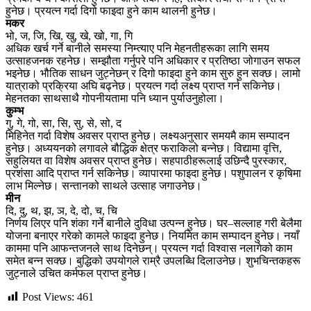
हुनेछ। प्रयत्न गर्दा दिगो फाइदा हुने काम थालनी हुनेछ।
मकर
भो, ज, जि, खि, खु, खे, खो, गा, गि
अधिक खर्च गर्ने बानीले समस्या निम्त्याए पनि मेहनतीहरूका लागि समय
उत्साहजनक रहनेछ। सम्झौता गर्नुपरे पनि अधिकार र प्रतिष्ठा जोगाउन सफल
भइनेछ। भौतिक साधन जुट्नेछन् र दिगो फाइदा हुने काम सुरु हुन सक्छ। लामो
यात्राको प्रक्रिया अघि बढ्नेछ। प्रयत्न गर्दा लक्ष्य प्राप्त गर्न सकिनेछ।
मेहनतका साथसाथै गोपनीयतामा पनि ध्यान पुर्याउनुहोला।
कुम्भ
गु, गे, गो, सा, सि, सु, से, सो, द
मिहिनेत गर्दा विशेष अवसर प्राप्त हुनेछ। लक्ष्यअनुसार समयमै काम सम्पादन
हुनेछ। अध्ययनको लगावले बौद्धिक क्षेत्र फराकिलो बन्नेछ। विद्यामा वृत्ति,
सहुलियत वा विशेष अवसर प्राप्त हुनेछ। सहपाठीहरूलाई उछिन्दै पुरस्कार,
प्रशंसा आदि प्राप्त गर्न सकिनेछ। व्यापारमा फाइदा हुनेछ। पशुपालन र कृषिमा
लाभ मिल्नेछ। सन्तानको साथले उत्साह जगाउनेछ।
मीन
दि, दु, थ, झ, ञ, दे, दो, च, चि
निर्णय लिएर पनि शंका गर्ने बानीले दुविधा उत्पन्न हुनेछ। घर–सल्लाह गरी बेलैमा
योजना बनाएर गरेको कामले फाइदा हुनेछ। नियमित काम सम्पादन हुनेछ। नयाँ
काममा पनि आफन्तजनले साथ दिनेछन्। प्रयत्न गर्दा विश्वास नलागेको काम
समेत बन्न सक्छ। बुद्धिको उपयोगले राम्रै उपलब्धि दिलाउनेछ। शुभचिन्तकहरू
जुट्नाले उचित कर्मफल प्राप्त हुनेछ।
Post Views:
461