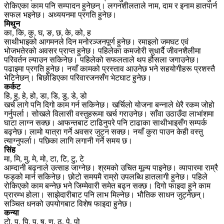
रोकिएका काम पनि सम्पादन हुनेछन्। लगनशीलताले नाम, दाम र इनाम हातपार्न
सफल भइनेछ। अध्ययनमा प्रगति हुनेछ।
मिथुन
का, कि, कु, घ, ङ, छ, के, को, ह
साथीभाइको आगमनले दिन मनोरञ्जनपूर्ण हुनेछ। रमाइलो जमघट एवं
भोजभतेरको अवसर प्राप्त हुनेछ। पहिलेका कमजोरी सुधार्दै जीवनशैलीमा
परिवर्तन ल्याउन सकिनेछ। पहिलेको सफलताले थप हौसला जगाउनेछ।
पढाइमा प्रगति हुनेछ। नयाँ कामको प्रस्ताव आउनेछ भने सहयोगीहरू प्रशस्तै
भेटिनेछन्। बिछोडिएका परिवारजनसँग भेटघाट हुनेछ।
कर्कट
हि, हु, हे, हो, डा, डि, डु, डे, डो
खर्च लागे पनि दिगो काम गर्न सकिनेछ। खर्चिलो योजना बन्नाले धेरै रकम जोहो
गर्नुपर्ला। सोखले विलासी वस्तुहरूमा खर्च गराउनेछ। साँवा उठाउँदा लाभांशमा
घाटा लाग्न सक्छ। आफन्तबाट टाढिनुपरे पनि टाढाका साथीभाइसँग सम्पर्क
बढ्नेछ। लामो यात्रा गर्ने अवसर जुट्न सक्छ। नयाँ कुरा पाउन केही वस्तु
त्याग्नुपर्ला। पछिका लागि लगानी गर्ने समय छ।
सिंह
मा, मि, मु, मे, मो, टा, टि, टु, टे
आम्दानी बढ्नाले उत्साह जाग्नेछ। श्रमको उचित मूल्य पाइनेछ। व्यापारमा राम्रै
फड्को मार्न सकिनेछ। छोटो समयमै राम्रो उपलब्धि हातलागी हुनेछ। पहिले
रोकिएको काम बन्नेछ भने जिम्मेवारी समेत बढ्न सक्छ। दिगो फाइदा हुने काम
प्रारम्भ होला। साझेदारीबाट पनि लाभ मिल्नेछ। भौतिक साधन जुट्नेछन्।
सञ्चित धनको उपयोगबाट विशेष फाइदा हुनेछ।
कन्या
टो, प, पि, पु, ष, ण, ठ, पे, पो