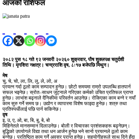
आजको राशिफल
२०८२ पुस १८ गते ९२ जनवरी २०२६० शुक्रवार, पौष शुक्लपक्ष चतुर्दशी
तिथि। मृगशिरा नक्षत्र। चन्द्रराशि वृष, ८ः१७ बजेपछि मिथुन।
मेष
चु, चे, चो, ला, लि, लु, ले, लो, अ
प्रयत्न गर्दा ठूलो काम सम्पादन हुनेछ। छोटो समयमा राम्रो उपलब्धि हातपार्न
सफल भइनेछ। स्रोत–साधन जुट्नाले गरिएका कर्मको उचित प्रतिफल प्राप्त
हुनेछ। लाभांश बढ्नाले दैनिकीमा परिवर्तन आउनेछ। रोकिएका काम बन्ने र नयाँ
काम सुरु गर्ने समय छ। उद्योग र व्यापारमा विशेष फाइदा हुनेछ। शत्रु तथा
प्रतिस्पर्धीलाई पछि पार्न सकिनेछ।
वृष
इ, उ, ए, ओ, बा, बि, बु, बे, बो
मिहिनेतले मानसम्मान दिलाउनेछ। बोली र विचारका प्रशंसकहरू बढ्नेछन्।
बुद्धिको उपयोगले विद्या तथा धन आर्जन हुनेछ भने सानो प्रयत्नले ठूलो काम
बन्नेछ। प्रतिष्ठित काम गर्ने अवसर प्राप्त हुनेछ। सहयोगीहरूले साथ दिने हुँदा