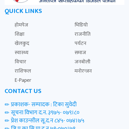
QUICK LINKS
होमपेज
भिडियो
शिक्षा
राजनीति
खेलकुद
पर्यटन
स्वास्थ्य
समाज
विचार
जनबोली
राशिफल
मनोरन्जन
E-Paper
CONTACT US
प्रकाशक- सम्पादक : टिका सुवेदी
सूचना विभाग द.न. ३९७५- ०७९।८०
प्रेश काउन्सील सू.द.न ८४५- ०७४।७५
जि.प्र.का.सि.पा.द.न ७१-०७०।७१