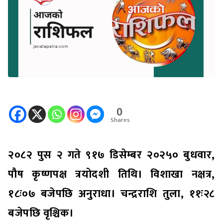
0
Shares
२०८२ पुस २ गते ९१७ डिसेम्बर २०२५० बुधवार,
पौष कृष्णपक्ष त्रयोदशी तिथि। विशाखा नक्षत्र,
१८ः०७ बजेपछि अनुराधा। चन्द्रराशि तुला, ११ः२८
बजेपछि वृश्चिक।