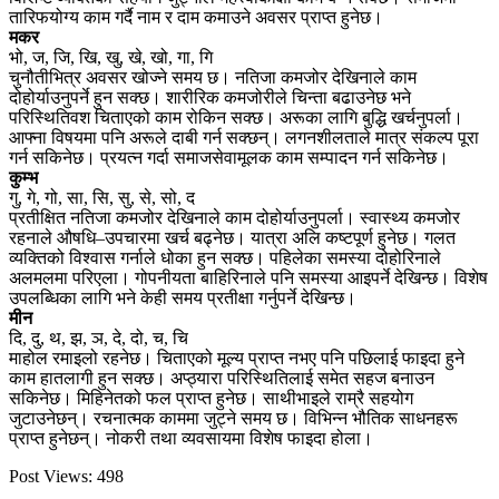
तारिफयोग्य काम गर्दै नाम र दाम कमाउने अवसर प्राप्त हुनेछ।
मकर
भो, ज, जि, खि, खु, खे, खो, गा, गि
चुनौतीभित्र अवसर खोज्ने समय छ। नतिजा कमजोर देखिनाले काम
दोहोर्याउनुपर्ने हुन सक्छ। शारीरिक कमजोरीले चिन्ता बढाउनेछ भने
परिस्थितिवश चिताएको काम रोकिन सक्छ। अरूका लागि बुद्धि खर्चनुपर्ला।
आफ्ना विषयमा पनि अरूले दाबी गर्न सक्छन्। लगनशीलताले मात्र संकल्प पूरा
गर्न सकिनेछ। प्रयत्न गर्दा समाजसेवामूलक काम सम्पादन गर्न सकिनेछ।
कुम्भ
गु, गे, गो, सा, सि, सु, से, सो, द
प्रतीक्षित नतिजा कमजोर देखिनाले काम दोहोर्याउनुपर्ला। स्वास्थ्य कमजोर
रहनाले औषधि–उपचारमा खर्च बढ्नेछ। यात्रा अलि कष्टपूर्ण हुनेछ। गलत
व्यक्तिको विश्वास गर्नाले धोका हुन सक्छ। पहिलेका समस्या दोहोरिनाले
अलमलमा परिएला। गोपनीयता बाहिरिनाले पनि समस्या आइपर्ने देखिन्छ। विशेष
उपलब्धिका लागि भने केही समय प्रतीक्षा गर्नुपर्ने देखिन्छ।
मीन
दि, दु, थ, झ, ञ, दे, दो, च, चि
माहोल रमाइलो रहनेछ। चिताएको मूल्य प्राप्त नभए पनि पछिलाई फाइदा हुने
काम हातलागी हुन सक्छ। अप्ठ्यारा परिस्थितिलाई समेत सहज बनाउन
सकिनेछ। मिहिनेतको फल प्राप्त हुनेछ। साथीभाइले राम्रै सहयोग
जुटाउनेछन्। रचनात्मक काममा जुट्ने समय छ। विभिन्न भौतिक साधनहरू
प्राप्त हुनेछन्। नोकरी तथा व्यवसायमा विशेष फाइदा होला।
Post Views:
498