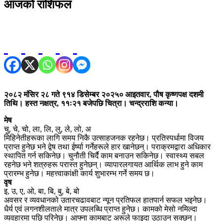
आजको राशिफल
२०८२ मंसिर २८ गते ९१४ डिसेम्बर २०२५० आइतवार, पौष कृष्णपक्ष दशमी
तिथि। हस्त नक्षत्र, ११ः२१ बजेपछि चित्रा। चन्द्रराशि कन्या।
मेष
चु, चे, चो, ला, लि, लु, ले, लो, अ
मिहिनेतीहरूका लागि समय निकै उत्साहजनक रहनेछ। प्रतिस्पर्धामा विजय
प्राप्त हुनेछ भने द्वेष तथा ईर्ष्या गर्नेहरूले हार खानेछन्। पराक्रमद्वारा अधिकार
स्थापित गर्न सकिनेछ। चुनौती चिर्दै काम बनाउन सकिनेछ। स्वास्थ्य सबल
रहनेछ भने शत्रुहरू परास्त हुनेछन्। व्यापारलगायत आर्थिक लाभ हुने काम
प्रारम्भ हुनेछ। महत्त्वाकांक्षी कार्य शुभारम्भ गर्ने समय छ।
वृष
इ, उ, ए, ओ, बा, बि, बु, बे, बो
अवसर र व्यवधानको उतारचढावबाट न्यून प्रतिफल हातपार्न सफल भइनेछ।
धैर्य एवं लगनशीलताले मात्र उपलब्धि प्राप्त हुनेछ। कामको मेसो नमिल्दा
व्यवहारमा पछि परिनेछ। आफ्ना कामबाट अरूले फाइदा उठाउन सक्छन्।