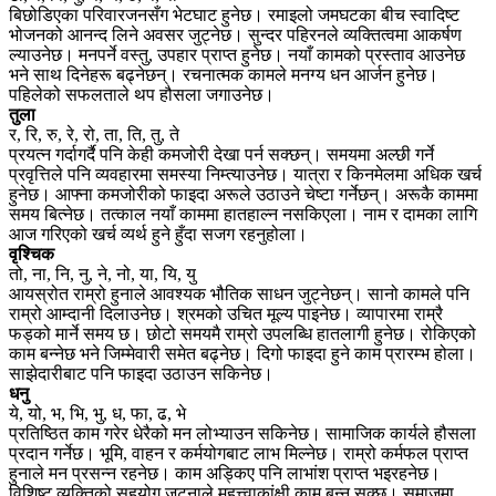
बिछोडिएका परिवारजनसँग भेटघाट हुनेछ। रमाइलो जमघटका बीच स्वादिष्ट
भोजनको आनन्द लिने अवसर जुट्नेछ। सुन्दर पहिरनले व्यक्तित्वमा आकर्षण
ल्याउनेछ। मनपर्ने वस्तु, उपहार प्राप्त हुनेछ। नयाँ कामको प्रस्ताव आउनेछ
भने साथ दिनेहरू बढ्नेछन्। रचनात्मक कामले मनग्य धन आर्जन हुनेछ।
पहिलेको सफलताले थप हौसला जगाउनेछ।
तुला
र, रि, रु, रे, रो, ता, ति, तु, ते
प्रयत्न गर्दागर्दै पनि केही कमजोरी देखा पर्न सक्छन्। समयमा अल्छी गर्ने
प्रवृत्तिले पनि व्यवहारमा समस्या निम्त्याउनेछ। यात्रा र किनमेलमा अधिक खर्च
हुनेछ। आफ्ना कमजोरीको फाइदा अरूले उठाउने चेष्टा गर्नेछन्। अरूकै काममा
समय बित्नेछ। तत्काल नयाँ काममा हातहाल्न नसकिएला। नाम र दामका लागि
आज गरिएको खर्च व्यर्थ हुने हुँदा सजग रहनुहोला।
वृश्चिक
तो, ना, नि, नु, ने, नो, या, यि, यु
आयस्रोत राम्रो हुनाले आवश्यक भौतिक साधन जुट्नेछन्। सानो कामले पनि
राम्रो आम्दानी दिलाउनेछ। श्रमको उचित मूल्य पाइनेछ। व्यापारमा राम्रै
फड्को मार्ने समय छ। छोटो समयमै राम्रो उपलब्धि हातलागी हुनेछ। रोकिएको
काम बन्नेछ भने जिम्मेवारी समेत बढ्नेछ। दिगो फाइदा हुने काम प्रारम्भ होला।
साझेदारीबाट पनि फाइदा उठाउन सकिनेछ।
धनु
ये, यो, भ, भि, भु, ध, फा, ढ, भे
प्रतिष्ठित काम गरेर धेरैको मन लोभ्याउन सकिनेछ। सामाजिक कार्यले हौसला
प्रदान गर्नेछ। भूमि, वाहन र कर्मयोगबाट लाभ मिल्नेछ। राम्रो कर्मफल प्राप्त
हुनाले मन प्रसन्न रहनेछ। काम अड्किए पनि लाभांश प्राप्त भइरहनेछ।
विशिष्ट व्यक्तिको सहयोग जुट्नाले महत्त्वाकांक्षी काम बन्न सक्छ। समाजमा