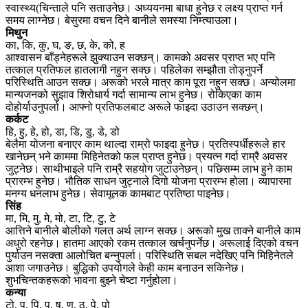
स्वास्थ्य(चिन्ताले पनि सताउनेछ। अध्ययनमा बाधा हुनेछ र लक्ष्य प्राप्त गर्न
समय लाग्नेछ। बेसुरमा वचन दिने बानीले समस्या निम्त्याउला।
मिथुन
का, कि, कु, घ, ङ, छ, के, को, ह
आश्वासन बाँड्नेहरूले झुक्याउन सक्छन्। कामको अवसर प्राप्त भए पनि
तत्काल प्रतिफल हातलागी नहुन सक्छ। पहिलेका सम्झौता तोड्नुपर्ने
परिस्थिति आउन सक्छ। अरूको भरले मात्र काम पूरा नहुन सक्छ। अन्योलमा
मान्यजनको सुझाव शिरोधार्य गर्दा सामान्य लाभ हुनेछ। रोकिएका काम
दोहोर्याउनुपर्ला। आफ्नो प्रतिफलबाट अरूले फाइदा उठाउन सक्छन्।
कर्कट
हि, हु, हे, हो, डा, डि, डु, डे, डो
बेलैमा योजना बनाएर काम थाल्दा राम्रो फाइदा हुनेछ। प्रतिस्पर्धीहरूले हार
खानेछन् भने काममा मिहिनेतको फल प्राप्त हुनेछ। प्रयत्न गर्दा राम्रै अवसर
जुट्नेछ। साथीभाइले पनि राम्रै सहयोग जुटाउनेछन्। पछिसम्म लाभ हुने काम
प्रारम्भ हुनेछ। भौतिक साधन जुट्नाले दिगो योजना प्रारम्भ होला। व्यापारमा
मनग्य धनलाभ हुनेछ। सेवामूलक कामबाट प्रतिष्ठा पाइनेछ।
सिंह
मा, मि, मु, मे, मो, टा, टि, टु, टे
आत्तिने बानीले बोलीको गलत अर्थ लाग्न सक्छ। अरूको मुख ताक्ने बानीले काम
अधुरो रहनेछ। हातमा आएको रकम तत्काल खर्चनुपर्नेछ। अरूलाई दिएको वचन
पुर्याउन नसक्ता आलोचित बन्नुपर्ला। परिस्थिति सबल नदेखिए पनि मिहिनेतले
आशा जगाउनेछ। बुद्धिको उपयोगले केही काम बनाउन सकिनेछ।
शुभचिन्तकहरूको भावना बुझ्ने चेष्टा गर्नुहोला।
कन्या
टो, प, पि, पु, ष, ण, ठ, पे, पो