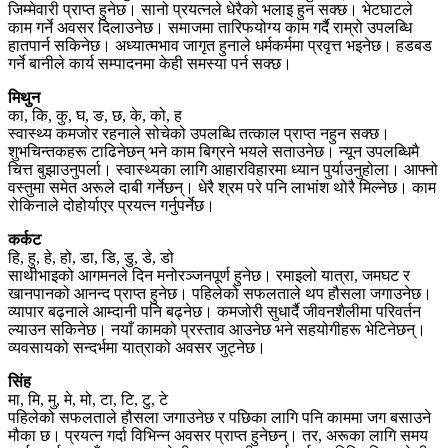
जिम्मेवारी प्राप्त हुनेछ। सानो प्रयत्नले धेरैको भलाइ हुन सक्छ। भेटघाटले
काम गर्ने अवसर दिलाउनेछ। समाजमा तारिफयोग्य काम गर्दै राम्रो उपलब्धि
हातपार्न सकिनेछ। अध्यात्मभाव जागृत हुनाले धर्मकर्ममा प्रवृत्त भइनेछ। हडबड
गर्ने बानीले कार्य सम्पादनमा केही समस्या पर्न सक्छ।
मिथुन
का, कि, कु, घ, ङ, छ, के, को, ह
स्वास्थ्य कमजोर रहनाले सोचेको उपलब्धि तत्काल प्राप्त नहुन सक्छ।
शुभचिन्तकहरू टाढिनेछन् भने काम बिग्रने भयले सताउनेछ। न्यून उपलब्धिमै
चित्त बुझाउनुपर्ला। स्वास्थ्यका लागि आहारविहारमा ध्यान पुर्याउनुहोला। आफ्नो
वस्तुमा समेत अरूले दाबी गर्नेछन्। धेरै श्रम परे पनि लाभांश थोरै मिल्नेछ। काम
रोकिनाले दोहोर्याएर प्रयत्न गर्नुपर्नेछ।
कर्कट
हि, हु, हे, हो, डा, डि, डु, डे, डो
साथीभाइको आगमनले दिन मनोरञ्जनपूर्ण हुनेछ। रमाइलो यात्रा, जमघट र
खानपानको आनन्द प्राप्त हुनेछ। पहिलेको सफलताले थप हौसला जगाउनेछ।
व्यापार बढ्नाले आम्दानी पनि बढ्नेछ। कमजोरी सुधार्दै जीवनशैलीमा परिवर्तन
ल्याउन सकिनेछ। नयाँ कामको प्रस्ताव आउनेछ भने सहयोगीहरू भेटिनेछन्।
व्यवसायको सन्दर्भमा यात्राको अवसर जुट्नेछ।
सिंह
मा, मि, मु, मे, मो, टा, टि, टु, टे
पहिलेको सफलताले हौसला जगाउनेछ र पछिका लागि पनि काममा जग बसाउने
मौका छ। प्रयत्न गर्दा विभिन्न अवसर प्राप्त हुनेछन्। तर, अरूका लागि समय