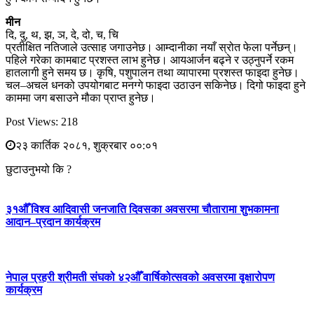
मीन
दि, दु, थ, झ, ञ, दे, दो, च, चि
प्रतीक्षित नतिजाले उत्साह जगाउनेछ। आम्दानीका नयाँ स्रोत फेला पर्नेछन्।
पहिले गरेका कामबाट प्रशस्त लाभ हुनेछ। आयआर्जन बढ्ने र उठ्नुपर्ने रकम
हातलागी हुने समय छ। कृषि, पशुपालन तथा व्यापारमा प्रशस्त फाइदा हुनेछ।
चल–अचल धनको उपयोगबाट मनग्गे फाइदा उठाउन सकिनेछ। दिगो फाइदा हुने
काममा जग बसाउने मौका प्राप्त हुनेछ।
Post Views:
218
२३ कार्तिक २०८१, शुक्रबार ००:०१
छुटाउनुभयो कि ?
३१औँ विश्व आदिवासी जनजाति दिवसका अवसरमा चौतारामा शुभकामना
आदान–प्रदान कार्यक्रम
नेपाल प्रहरी श्रीमती संघको ४२औँ वार्षिकोत्सवको अवसरमा वृक्षारोपण
कार्यक्रम