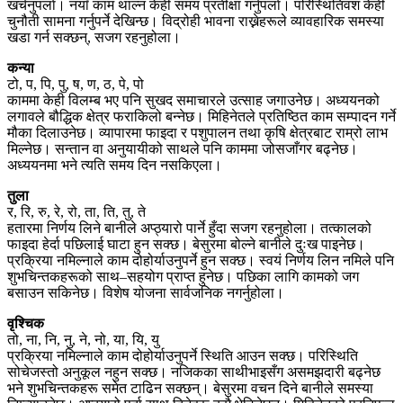
खर्चनुपर्ला। नयाँ काम थाल्न केही समय प्रतीक्षा गर्नुपर्ला। परिस्थितिवश केही
चुनौती सामना गर्नुपर्ने देखिन्छ। विद्रोही भावना राख्नेहरूले व्यावहारिक समस्या
खडा गर्न सक्छन्, सजग रहनुहोला।
कन्या
टो, प, पि, पु, ष, ण, ठ, पे, पो
काममा केही विलम्ब भए पनि सुखद समाचारले उत्साह जगाउनेछ। अध्ययनको
लगावले बौद्धिक क्षेत्र फराकिलो बन्नेछ। मिहिनेतले प्रतिष्ठित काम सम्पादन गर्ने
मौका दिलाउनेछ। व्यापारमा फाइदा र पशुपालन तथा कृषि क्षेत्रबाट राम्रो लाभ
मिल्नेछ। सन्तान वा अनुयायीको साथले पनि काममा जोसजाँगर बढ्नेछ।
अध्ययनमा भने त्यति समय दिन नसकिएला।
तुला
र, रि, रु, रे, रो, ता, ति, तु, ते
हतारमा निर्णय लिने बानीले अप्ठ्यारो पार्ने हुँदा सजग रहनुहोला। तत्कालको
फाइदा हेर्दा पछिलाई घाटा हुन सक्छ। बेसुरमा बोल्ने बानीले दुःख पाइनेछ।
प्रक्रिया नमिल्नाले काम दोहोर्याउनुपर्ने हुन सक्छ। स्वयं निर्णय लिन नमिले पनि
शुभचिन्तकहरूको साथ–सहयोग प्राप्त हुनेछ। पछिका लागि कामको जग
बसाउन सकिनेछ। विशेष योजना सार्वजनिक नगर्नुहोला।
वृश्चिक
तो, ना, नि, नु, ने, नो, या, यि, यु
प्रक्रिया नमिल्नाले काम दोहोर्याउनुपर्ने स्थिति आउन सक्छ। परिस्थिति
सोचेजस्तो अनुकूल नहुन सक्छ। नजिकका साथीभाइसँग असमझदारी बढ्नेछ
भने शुभचिन्तकहरू समेत टाढिन सक्छन्। बेसुरमा वचन दिने बानीले समस्या