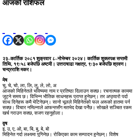
आजको राशिफल
२३–कार्तिक २०८१ शुक्रवार ८–नोभेम्बर २०२४। कार्तिक शुक्लपक्ष सप्तमी
तिथि, १९ः५८ बजेपछि अष्टमी। उत्तराषाढा नक्षत्र, ९ः३० बजेपछि श्रवण।
चन्द्रराशि मकर।
मेष
चु, चे, चो, ला, लि, लु, ले, लो, अ
आजको मिहिनेतले भविष्यमा नाम र प्रतिष्ठा दिलाउन सक्छ। रचनात्मक काममा
जुट्ने समय छ। विभिन्न भौतिक साधनहरू प्राप्त हुनेछन्। तर अप्ठ्यारो पर्दा
साथ दिनेहरू कमै भेटिनेछन्। सानो भूलले मिहिनेतको फल अरूको हातमा पर्न
सक्छ। विचार नमिल्नाले आफन्तसँग मतभेद देखा पर्नेछ। सोखले सञ्चित रकम
खर्च गराउन सक्छ, सजग रहनुहोला।
वृष
इ, उ, ए, ओ, बा, बि, बु, बे, बो
मिहिनेत गर्दा लक्ष्यमा पुगिनेछ। रोकिएका काम सम्पादन हुनेछन्। विशेष