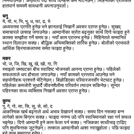
निम्त्याउनेछ। अप्ठ्यारो पर्दा साथ दिनेहरू कमै भेटिनेछन्। मिहिनेतको प्रतिफल
हातपार्न समयमै सावधानी अपनाउनुपर्ला।
धनु
ये, यो, भ, भि, भु, ध, फा, ढ, भे
अध्ययनमा प्रगति हुनेछ भने ज्ञानलाई निखार्ने अवसर प्राप्त हुनेछ। सुखद्
समाचारले उत्साह जगाउनेछ। आम्दानीका स्रोत बढ्नुका साथै दिगो फाइदा हुने
काममा सम्झौता गर्ने समय छ। नयाँ काम प्रारम्भ हुनेछ। मिहिनेतले सम्मानित
स्थान दिलाउन सक्छ। बौद्धिक अभिव्यक्तिको तारिफ हुनेछ। बोलीको प्रभावले
आर्थिक क्रियाकलापमा समेत फाइदा हुनेछ।
मकर
भो, ज, जि, खि, खु, खे, खो, गा, गि
रमाइलो जमघटका बीच स्वादिष्ट भोजनको आनन्द प्राप्त हुनेछ। पहिलेको
सफलताले थप हौसला जगाउनेछ। नयाँ कामको प्रस्ताव आउनेछ भने
सहयोगीहरू प्रशस्तै भेटिनेछन्। बिछोडिएका परिवारजनसँग भेटघाट हुनेछ।
पहिलेका कमजोरी सुधार्दै जीवनशैलीमा परिवर्तन ल्याउन सकिनेछ। सुन्दर
पहिरनका साथ व्यक्तित्व निखार्ने अवसर प्राप्त हुनेछ।
कुम्भ
गु, गे, गो, सा, सि, सु, से, सो, द
आकस्मिक खर्च बढ्नाले अर्थ अभाव देखापर्न सक्छ। समय दिन नसक्दा बन्न
लागेको काम बिग्रन सक्छ। फाइदा नगण्य उठे पनि स्वाभिमानको रक्षा गर्न सफल
भइनेछ। दिगो आम्दानी हुने काम फेला पर्न सक्छ। नजिकका साथीभाइ टाढिए
पनि शुभचिन्तक जुट्नेछन्। तत्काल आम्दानीको आशा नराख्नुहोला। पछि फाइदा
हुने काम सम्पादन हुनेछ।