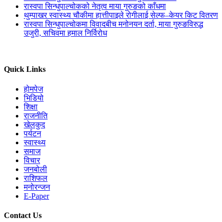
रास्वपा सिन्धुपाल्चोकको नेतृत्व माया गुरुङको काँधमा
थुम्पाखर स्वास्थ्य चौकीमा हात्तीपाइले रोगीलाई सेल्फ–केयर किट वितरण
रास्वपा सिन्धुपाल्चोकमा विवादबीच मनोनयन दर्ता, माया गुरुङविरुद्ध
उजुरी, सचिवमा हमाल निर्विरोध
Quick Links
होमपेज
भिडियो
शिक्षा
राजनीति
खेलकुद
पर्यटन
स्वास्थ्य
समाज
विचार
जनबोली
राशिफल
मनोरन्जन
E-Paper
Contact Us