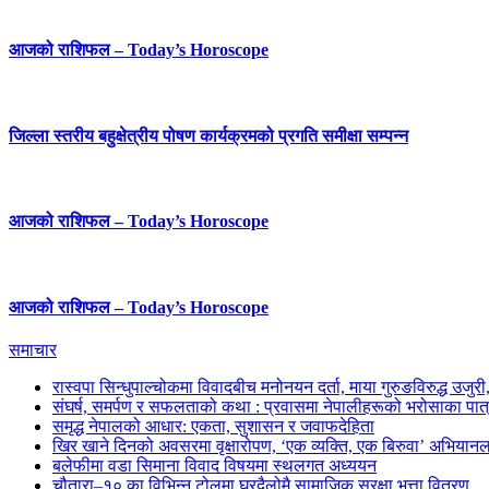
आजको राशिफल – Today’s Horoscope
जिल्ला स्तरीय बहुक्षेत्रीय पोषण कार्यक्रमको प्रगति समीक्षा सम्पन्न
आजको राशिफल – Today’s Horoscope
आजको राशिफल – Today’s Horoscope
समाचार
रास्वपा सिन्धुपाल्चोकमा विवादबीच मनोनयन दर्ता, माया गुरुङविरुद्ध उजुर
संघर्ष, समर्पण र सफलताको कथा : प्रवासमा नेपालीहरूको भरोसाका पात
समृद्ध नेपालको आधार: एकता, सुशासन र जवाफदेहिता
खिर खाने दिनको अवसरमा वृक्षारोपण, ‘एक व्यक्ति, एक बिरुवा’ अभियानल
बलेफीमा वडा सिमाना विवाद विषयमा स्थलगत अध्ययन
चौतारा–१० का विभिन्न टोलमा घरदैलोमै सामाजिक सुरक्षा भत्ता वितरण