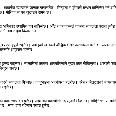
ेछ। आकर्षक उपहारले उत्साह जगाउनेछ। मित्रता र प्रेमको बन्धन कसिनेछ भने अ
्नेछ। भौतिक साधन जुटाउने समय छ।
क्रमद्वारा अधिकार स्थापित गर्न सकिनेछ। आँट र पराक्रमले काममा सफलता प्राप्त ह
हनतले नाम र दाम दिलाउनेछ।
न उत्साहपूर्ण रहनेछ। पढाइको लगावले बौद्धिक क्षेत्र फराकिलो बन्नेछ। लेखन कला
ँ कामतर्फ अग्रसर भइनेछ।
क्ता दुस्ख पाइनेछ। सानातिना काममा अलमलिनाले मुख्य काम रोकिएला। अरूको फा
बिग्रन सक्छ।
ोचेजस्तै सफलता मिल्नेछ। दाजुभाइमा आत्मीयता बढ्नेछ। प्रेम र मित्रताको बन्ध
फल भइनेछ।
को काम सम्पादन हुनेछ। पहिलेका कमजोरीलाई सुधार्ने मौका छ। मिहिनेतले सम्मान
य छ। नाम, दाम र इनाम प्राप्त हुनेछ।