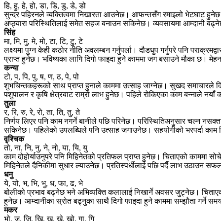
हि, हु, हे, हो, डा, डि, डु, डे, डो
सुन्दर पहिरनले व्यक्तित्वमा निखारता आउनेछ। आफन्तसँग रमाइलो भेटघाट हुन
अप्ठ्यारा परिस्थितिलाई समेत सहज बनाउन सकिनेछ। व्यवसायमा आम्दानी बढ
सिंह
मा, मि, मु, मे, मो, टा, टि, टु, टे
लक्ष्यमा पुग्न केही कठोर नीति अवलम्बन गर्नुपर्ला। दौडधुप गर्नुपरे पनि परा
प्राप्त हुनेछ। भविष्यका लागि दिगो फाइदा हुने काममा जग बसाउने मौका छ। मे
कन्या
टो, प, पि, पु, ष, ण, ठ, पे, पो
शुभचिन्तकहरूको साथ प्राप्त हुनाले काममा उत्साह जाग्नेछ। सुखद समाचारले दि
पशुपालन र कृषि क्षेत्रबाट राम्रो लाभ हुनेछ। पहिले रोकिएका काम बन्नाले नया
तुला
र, रि, रु, रे, रो, ता, ति, तु, ते
निर्णय लिएर पनि काम नगर्ने बानीले पछि परिनेछ। परिस्थितिअनुसार चल्न नस
सकिनेछ। पहिलेको उपलब्धिले पनि उत्साह जगाउनेछ। सहयोगीको भरपर्दा काम 
वृश्चिक
तो, ना, नि, नु, ने, नो, या, यि, यु
काम दोहोर्याउनुपरे पनि मिहिनेतको प्रतिफल प्राप्त हुनेछ। चिताएको काममा स
मिहिनेतले दैनिकीमा सुधार ल्याउनेछ। प्रतिस्पर्धीलाई पछि पर्दै लाभ उठाउन स
धनु
ये, यो, भ, भि, भु, ध, फा, ढ, भे
बोलीको प्रभाव बढ्नेछ भने अभिव्यक्ति कलालाई निखार्ने अवसर जुट्नेछ। चिताए
हुनेछ। आम्दानीका स्रोत बढ्नुका साथै दिगो फाइदा हुने काममा सम्झौता गर्ने सम
मकर
भो, ज, जि, खि, खु, खे, खो, गा, गि