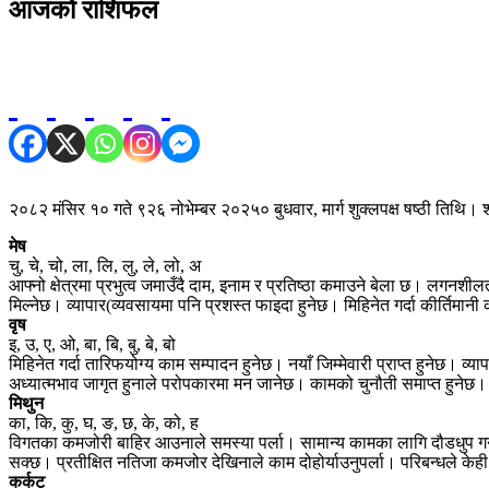
आजको राशिफल
२०८२ मंसिर १० गते ९२६ नोभेम्बर २०२५० बुधवार, मार्ग शुक्लपक्ष षष्ठी तिथि। 
मेष
चु, चे, चो, ला, लि, लु, ले, लो, अ
आफ्नो क्षेत्रमा प्रभुत्व जमाउँदै दाम, इनाम र प्रतिष्ठा कमाउने बेला छ। लगनश
मिल्नेछ। व्यापार(व्यवसायमा पनि प्रशस्त फाइदा हुनेछ। मिहिनेत गर्दा कीर्तिमानी
वृष
इ, उ, ए, ओ, बा, बि, बु, बे, बो
मिहिनेत गर्दा तारिफयोग्य काम सम्पादन हुनेछ। नयाँ जिम्मेवारी प्राप्त हुनेछ
अध्यात्मभाव जागृत हुनाले परोपकारमा मन जानेछ। कामको चुनौती समाप्त हुनेछ।
मिथुन
का, कि, कु, घ, ङ, छ, के, को, ह
विगतका कमजोरी बाहिर आउनाले समस्या पर्ला। सामान्य कामका लागि दौडधुप गर्नु
सक्छ। प्रतीक्षित नतिजा कमजोर देखिनाले काम दोहोर्याउनुपर्ला। परिबन्धले केह
कर्कट