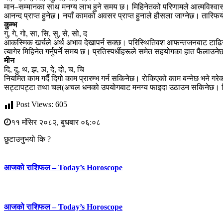
मान–सम्मानका साथ मनग्य लाभ हुने समय छ। मिहिनेतको परिणामले आत्मविश्वास 
आनन्द प्राप्त हुनेछ। नयाँ कामको अवसर प्राप्त हुनाले हौसला जाग्नेछ। तारिफय
कुम्भ
गु, गे, गो, सा, सि, सु, से, सो, द
आकस्मिक खर्चले अर्थ अभाव देखापर्न सक्छ। परिस्थितिवश आफन्तजनबाट टाढिन
त्यागेर मिहिनेत गर्नुपर्ने समय छ। प्रतिस्पर्धीहरूले समेत सहयोगका हात फैलाउन
मीन
दि, दु, थ, झ, ञ, दे, दो, च, चि
नियमित काम गर्दै दिगो काम प्रारम्भ गर्न सकिनेछ। रोकिएको काम बन्नेछ भने गरेक
सट्टापट्टा तथा चल(अचल धनको उपयोगबाट मनग्य फाइदा उठाउन सकिनेछ। 
Post Views:
605
११ मंसिर २०८२, बुधबार ०६:०८
छुटाउनुभयो कि ?
आजको राशिफल – Today’s Horoscope
आजको राशिफल – Today’s Horoscope