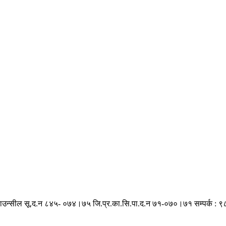
काउन्सील सू.द.न ८४५- ०७४।७५
जि.प्र.का.सि.पा.द.न ७१-०७०।७१
सम्पर्क :