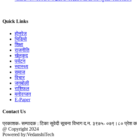
Quick Links
होमपेज
भिडियो
शिक्षा
राजनीति
खेलकुद
पर्यटन
स्वास्थ्य
समाज
विचार
जनबोली
राशिफल
मनोरन्जन
E-Paper
Contact Us
प्रकाशक- सम्पादक : टिका सुवेदी
सूचना विभाग द.न. ३९७५- ०७९।८०
प्रेश 
@ Copyright 2024
jantapatra.com
Powered by:VedanshiTech