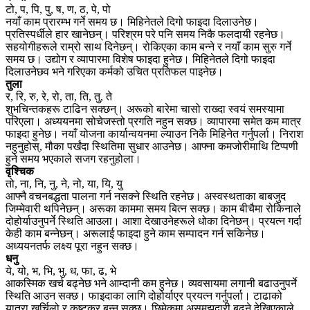
टो, प, पि, पु, ष, ण, ठ, पे, पो
नयाँ काम प्रारम्भ गर्ने समय छ। मिहिनेतले दिगो फाइदा दिलाउनेछ।
प्रतिस्पर्धीले हार खानेछन्। परिश्रम परे पनि समय निकै फलदायी रहनेछ।
सहयोगीहरूले राम्रो साथ दिनेछन्। रोकिएका काम बन्ने र नयाँ काम सुरु गर्ने
समय छ। उद्योग र व्यापारमा विशेष फाइदा हुनेछ। मिहिनेतले दिगो फाइदा
दिलाउनेछव भने गरिएका कर्मको उचित प्रतिफल पाइनेछ।
तुला
र, रि, रु, रे, रो, ता, ति, तु, ते
शुभचिन्तकहरू टाढिन सक्छन्। अरूको बारेमा चासो राख्दा स्वयं समस्यामा
परिएला। अध्ययनमा सोचेजस्तो प्रगति नहुन सक्छ। व्यापारमा समेत कम मात्र
फाइदा हुनेछ। नयाँ योजना कार्यान्वयनमा ल्याउन निकै मिहिनेत गर्नुपर्ला। निराश
नहुनुहोस्, मौका पर्खंदा स्थितिमा सुधार आउनेछ। आफ्ना कमजोरीमाथि टिप्पणी
हुने समय भएकाले सजग रहनुहोला।
वृश्चिक
तो, ना, नि, नु, ने, नो, या, यि, यु
आफ्नै वचनबद्धता पालना गर्न नसक्ने स्थिति रहनेछ। अस्वस्थताका बाबजुद
जिम्मेवारी थपिनेछन्। अरूका काममा समय बित्न सक्छ। काम बीचैमा रोकिनाले
दोहोर्याउनुपर्ने स्थिति आउला। आशा देखाउनेहरूले धोका दिनेछन्। प्रयत्न गर्दा
केही काम बन्नेछन्। अरूलाई फाइदा हुने काम सम्पादन गर्न सकिनेछ।
अध्ययनतर्फ लक्ष्य पूरा नहुन सक्छ।
धनु
ये, यो, भ, भि, भु, ध, फा, ढ, भे
आकस्मिक खर्च बढ्नेछ भने आम्दानी कम हुनेछ। व्यवसायमा लगानी बढाउनुपर्ने
स्थिति आउन सक्छ। फाइदाका लागि दोहोर्याएर प्रयत्न गर्नुपर्ला। टाढाको
यात्रा खर्चिलो र कष्टकर बन्न सक्छ। छिमेकमा असमझदारी बढ्ने देखिएकाले