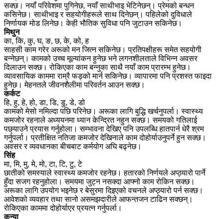
सक्छ। नयाँ परिवेशमा पुगिनेछ, नयाँ साथीभाइ भेटिनेछन्। प्रेमको बन्धन
कसिनेछ। साथीभाइ र सहयोगीहरूले साथ दिनेछन्। पहिलेको दुविधाले
निर्णायक मोड लिनेछ। केही भौतिक सुविधा पनि जुटाउन सकिनेछ।
मिथुन
का, कि, कु, घ, ङ, छ, के, को, ह
साहसी काम गरेर अरूको मन जित्न सकिनेछ। प्रतिपक्षीहरू समेत सहयोगी
बन्नेछन्। कामको उच्च मूल्यांकन हुनेछ भने लगनशीलताले विभिन्न अवसर
दिलाउन सक्छ। रोकिएका काम बन्नुका साथै नयाँ काम प्रारम्भ हुनेछ।
व्यावसायिक काममा राम्रै फड्को मार्न सकिनेछ। व्यापारमा पनि प्रशस्त फाइदा
हुनेछ। मेहनतले जीवनशैलीमा परिवर्तन आउन सक्छ।
कर्कट
हि, हु, हे, हो, डा, डि, डु, डे, डो
कामको मेसो नमिल्दा पछि परिनेछ। अरूका लागि बुद्धि खर्चनुपर्ला। स्वास्थ्य
कमजोर रहनाले अध्ययनमा ध्यान केन्द्रित नहुन सक्छ। समयको गतिलाई
पछ्याउने प्रयास गर्नुहोला। सम्भावना देखिए पनि उपलब्धि हातपार्न धेरै श्रम
गर्नुपर्ला। प्रतीक्षित नतिजा कमजोर देखिनाले काम दोहोर्याउनुपर्ने हुन सक्छ।
अवसर र व्यवधानका बीचबाट कर्मयोग अघि बढ्नेछ।
सिंह
मा, मि, मु, मे, मो, टा, टि, टु, टे
छातीको समस्याले स्वास्थ्य कमजोर रहनेछ। हतारको निर्णयले अप्ठ्यारो पार्ने
हुँदा सजग रहनुहोला। समयमा जुट्न नसक्दा आफ्नो काम रोकिन सक्छ।
अरूका लागि उपयोग भइनेछ र बेसुरमा दिइएको वचनले अप्ठ्यारो पर्न सक्छ।
आवेशको व्यवहार तथा सानो असमझदारीले आफन्तजन टाढिन सक्छन्।
रोकिएका काममा दोहोर्याएर प्रयत्न गर्नुपर्ला।
कन्या