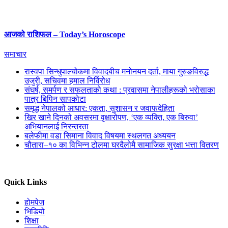
आजको राशिफल – Today’s Horoscope
समाचार
रास्वपा सिन्धुपाल्चोकमा विवादबीच मनोनयन दर्ता, माया गुरुङविरुद्ध
उजुरी, सचिवमा हमाल निर्विरोध
संघर्ष, समर्पण र सफलताको कथा : प्रवासमा नेपालीहरूको भरोसाका
पात्र बिपिन सापकोटा
समृद्ध नेपालको आधार: एकता, सुशासन र जवाफदेहिता
खिर खाने दिनको अवसरमा वृक्षारोपण, ‘एक व्यक्ति, एक बिरुवा’
अभियानलाई निरन्तरता
बलेफीमा वडा सिमाना विवाद विषयमा स्थलगत अध्ययन
चौतारा–१० का विभिन्न टोलमा घरदैलोमै सामाजिक सुरक्षा भत्ता वितरण
Quick Links
होमपेज
भिडियो
शिक्षा