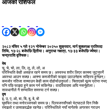
आजको राशिफल
२०८२ मंसिर ५ गते ९२१ नोभेम्बर २०२५० शुक्रवार, मार्ग शुक्लपक्ष प्रतिपदा
तिथि, १३ः२८ बजेपछि द्वितीया। अनुराधा नक्षत्र, १३ः३३ बजेपछि ज्येष्ठा।
चन्द्रराशि वृश्चिक।
मेष
चु, चे, चो, ला, लि, लु, ले, लो, अ
परिस्थिति केही असहज रहने समय छ। अस्वस्थ शरीर लिएर काममा जुट्नुपर्ने
अवस्था आउन सक्छ। आफ्ना कमजोरीको फाइदा उठाउनेहरू सक्रिय हुनेछन्।
कमजोर नतिजा सच्याउन केही काम दोहोर्याउनुपर्ला। चिताएको मूल्य प्राप्त नभए
पनि पछि फाइदा हुने काम गर्न सकिनेछ। वादविवादमा अघि नसर्नुहोला।
सावधानीले नै सम्भावित समस्या टर्न सक्छ।
वृष
इ, उ, ए, ओ, बा, बि, बु, बे, बो
घुमफिर तथा मनोरञ्जनको समय छ। प्रियजनसँगको भेटघाटले दिन निकै
रमाइलो र उत्साहवर्द्धक रहनेछ। परिस्थितिले नयाँ मार्गतर्फ अग्रसर गराउन