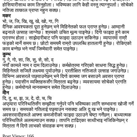
होसियारीसाथ काम लिनुहोला। भविष्यका लागि केही वस्तु त्याग्नुपर्ला। सोचेको
नतिजा तत्काल प्राप्त नहुन सक्छ।
मकर
भो, ज, जि, खि, खु, खे, खो, गा, गि
दैनिक आवश्यकता पूरा हुनेछन् भने मिहिनेतको फल प्राप्त हुनेछ। आम्दानी
बढ्नाले उत्साह जाग्नेछ। श्रमको उचित मूल्य पाइनेछ। दिगो फाइदा हुने काम
प्रारम्भ होला। साझेदारीबाट पनि फाइदा उठाउन सकिनेछ। व्यापारमा राम्रै
फड्को मार्ने समय छ। छोटो समयमै राम्रो उपलब्धि हातलागी हुनेछ। रोकिएको
काम बन्नेछ भने नयाँ जिम्मेवारी समेत पाइनेछ।
कुम्भ
गु, गे, गो, सा, सि, सु, से, सो, द
नयाँ कामले नाम र दाम दिलाउनेछ। कर्मक्षेत्रमा गरिएको साधना सिद्ध हुनेछ।
मिहिनेतले सजिलै लक्ष्यमा पुर्याउनेछ। प्रतीक्षित नतिजाले उत्साह जगाउनेछ।
विभिन्न अवसरले पछ्याउनेछन् भने दिगो काममा जग बसाउने अवसर प्राप्त
हुनेछ। पदासीन व्यक्तिहरूसँग मित्रता बढ्नेछ। व्यवसायमा सोचेको प्रगति
हुनेछ। कर्मयोगले मानसम्मान समेत दिलाउनेछ।
मीन
दि, दु, थ, झ, ञ, दे, दो, च, चि
अप्ठ्यारा परिस्थितिसँग सम्झौता गर्नुपरे पनि भविष्यका लागि सम्भावना खोजी गर्ने
समय छ। समयको गतिलाई पछ्याउन नसक्दा अलि दुःख भने पाइनेछ।
अवसरवादीहरूले आफ्ना कमजोरीको फाइदा उठाउने चेष्टा गर्नेछन्। बाध्यात्मक
परिस्थितिले अलमल्याउन सक्छ। तापनि टाढिएका साथीभाइ नजिकिनेछन् र
मित्रता नै दिगो लाभको संवाहक बन्न सक्छ।
Post Views:
166