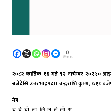
0
Shares
२०८२ कार्तिक १६ गते ९२ नोभेम्बर २०२५० आइतवार,
बजेदेखि उत्तरभाद्रपदा। चन्द्रराशि कुम्भ, ८ः१८ ब
मेष
चु, चे, चो, ला, लि, लु, ले, लो, अ