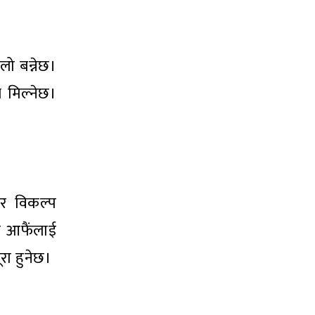
ो बन्नेछ।
भ मिल्नेछ।
ोर विकल्प
ि आफैंलाई
रा हुनेछ।