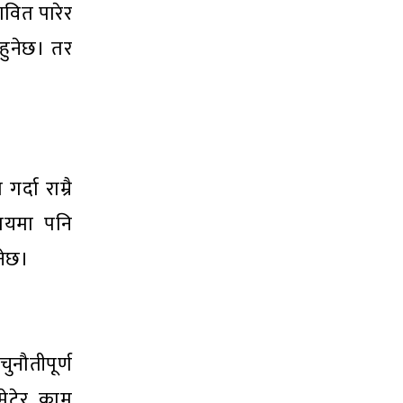
वित पारेर
हुनेछ। तर
्दा राम्रै
समयमा पनि
नेछ।
ुनौतीपूर्ण
मेटेर काम