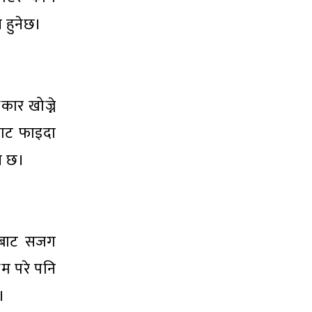
 हुनेछ।
ार खोज्ने
मबाट फाइदा
मय छ।
ोगबाट सजग
रम परे पनि
।