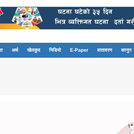
षा
अर्थ
खेलकुद
भिडियो
E-Paper
वातावरण
कानुन