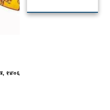
त्र, १४ः०६