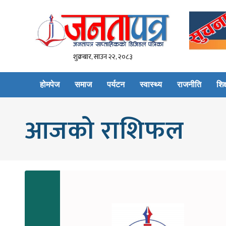
शुक्रबार, साउन २२, २०८३
होमपेज
समाज
पर्यटन
स्वास्थ्य
राजनीति
शिक्
आजको राशिफल