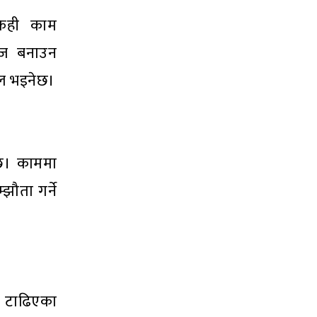
केही काम
हज बनाउन
फल भइनेछ।
ेछ। काममा
झौता गर्ने
ि टाढिएका