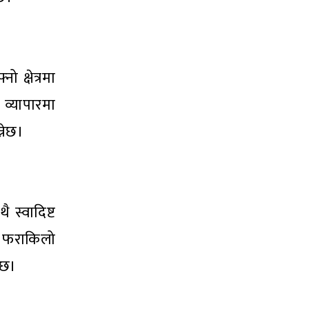
क्षेत्रमा
 व्यापारमा
नेछ।
स्वादिष्ट
्र फराकिलो
ेछ।