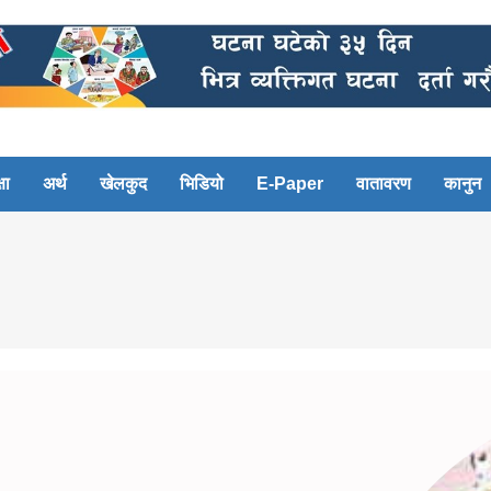
षा
अर्थ
खेलकुद
भिडियो
E-Paper
वातावरण
कानुन