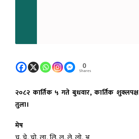
0
Shares
२०८२ कार्तिक ५ गते बुधवार, कार्तिक शुक्लपक्ष प
तुला।
मेष
चु, चे, चो, ला, लि, लु, ले, लो, अ