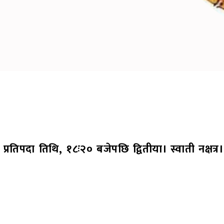
्रतिपदा तिथि, १८ः२० बजेपछि द्वितीया। स्वाती नक्षत्र। 