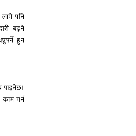
च लागे पनि
ारी बढ्ने
ुपर्ने हुन
्य पाइनेछ।
े काम गर्न