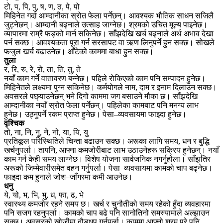
टो, प, पि, पु, ष, ण, ठ, पे, पो
मिहिनेत गर्दा आम्दानीका स्रोत फेला पर्नेछन्। आवश्यक भौतिक साधन सजिलै
जुट्नेछन्। आम्दानी बढ्नाले उत्साह जाग्नेछ। श्रमको उचित मूल्य पाइनेछ।
व्यापारमा राम्रै फड्को मार्न सकिनेछ। साँझदेखि खर्च बढ्नाले अर्थ अभाव देखा
पर्न सक्छ। आवश्यकता पूरा गर्न सरसापट वा ऋण लिनुपर्ने हुन सक्छ। सोखले
फजुल खर्च बढाउनेछ। आँटेको काममा बाधा हुन सक्छ।
तुला
र, रि, रु, रे, रो, ता, ति, तु, ते
नयाँ काम गर्ने वातावरण बन्नेछ। पहिले रोकिएको काम पनि सम्पादन हुनेछ।
मिहिनेतले लक्ष्यमा पुग्न सकिनेछ। कर्मयोगले नाम, दाम र इनाम दिलाउन सक्छ।
अवसरले पछ्याउनेछन् भने दिगो काममा जग बसाउने मौका छ। साँझदेखि
आम्दानीका नयाँ स्रोत फेला पर्नेछन्। पहिलेका कामबाट पनि मनग्य लाभ
हुनेछ। उठ्नुपर्ने रकम प्राप्त हुनेछ। पेसा–व्यवसायमा फाइदा हुनेछ।
वृश्चिक
तो, ना, नि, नु, ने, नो, या, यि, यु
प्रतिकूल परिस्थितिले चिन्ता बढाउन सक्छ। अरूका लागि समय, धन र बुद्धि
खर्चनुपर्ला। तापनि, आफ्ना कमजोरीबाट लाभ उठाउनेहरू सक्रिय हुनेछन्। नयाँ
काम गर्न केही समय लाग्नेछ। विशेष योजना सार्वजनिक नगर्नुहोला। साँझतिर
अरूको जिम्मेवारीसमेत वहन गर्नुपर्ला। पेसा–व्यवसायमा कामको चाप बढ्नेछ।
फाइदा कम हुनाले जोश–जाँगरमा कमी आउनेछ।
धनु
ये, यो, भ, भि, भु, ध, फा, ढ, भे
स्वास्थ्य कमजोर रहने समय छ। खर्च र चुनौतीको समय रहेको हुँदा व्यवहारमा
पनि सजग रहनुपर्ला। कामको चाप बढे पनि सानोतिनो समस्यामाले अल्झाउन
सक्छ। अवसरको खोजीमा दौडधुप गर्नुपर्ला। काममा आफ्नो श्रम परे पनि