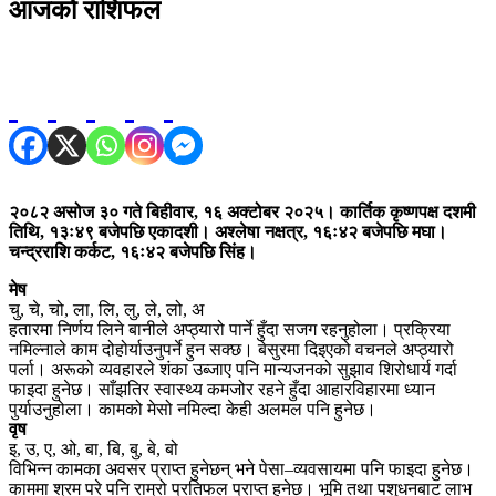
आजको राशिफल
२०८२ असोज ३० गते बिहीवार, १६ अक्टोबर २०२५। कार्तिक कृष्णपक्ष दशमी
तिथि, १३ः४९ बजेपछि एकादशी। अश्लेषा नक्षत्र, १६ः४२ बजेपछि मघा।
चन्द्रराशि कर्कट, १६ः४२ बजेपछि सिंह।
मेष
चु, चे, चो, ला, लि, लु, ले, लो, अ
हतारमा निर्णय लिने बानीले अप्ठ्यारो पार्ने हुँदा सजग रहनुहोला। प्रक्रिया
नमिल्नाले काम दोहोर्याउनुपर्ने हुन सक्छ। बेसुरमा दिइएको वचनले अप्ठ्यारो
पर्ला। अरूको व्यवहारले शंका उब्जाए पनि मान्यजनको सुझाव शिरोधार्य गर्दा
फाइदा हुनेछ। साँझतिर स्वास्थ्य कमजोर रहने हुँदा आहारविहारमा ध्यान
पुर्याउनुहोला। कामको मेसो नमिल्दा केही अलमल पनि हुनेछ।
वृष
इ, उ, ए, ओ, बा, बि, बु, बे, बो
विभिन्न कामका अवसर प्राप्त हुनेछन् भने पेसा–व्यवसायमा पनि फाइदा हुनेछ।
काममा श्रम परे पनि राम्रो प्रतिफल प्राप्त हुनेछ। भूमि तथा पशुधनबाट लाभ