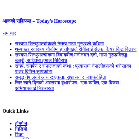
आजको राशिफल – Today’s Horoscope
समाचार
रास्वपा सिन्धुपाल्चोकको नेतृत्व माया गुरुङको काँधमा
थुम्पाखर स्वास्थ्य चौकीमा हात्तीपाइले रोगीलाई सेल्फ–केयर किट वितरण
रास्वपा सिन्धुपाल्चोकमा विवादबीच मनोनयन दर्ता, माया गुरुङविरुद्ध
उजुरी, सचिवमा हमाल निर्विरोध
संघर्ष, समर्पण र सफलताको कथा : प्रवासमा नेपालीहरूको भरोसाका
पात्र बिपिन सापकोटा
समृद्ध नेपालको आधार: एकता, सुशासन र जवाफदेहिता
खिर खाने दिनको अवसरमा वृक्षारोपण, ‘एक व्यक्ति, एक बिरुवा’
अभियानलाई निरन्तरता
Quick Links
होमपेज
भिडियो
शिक्षा