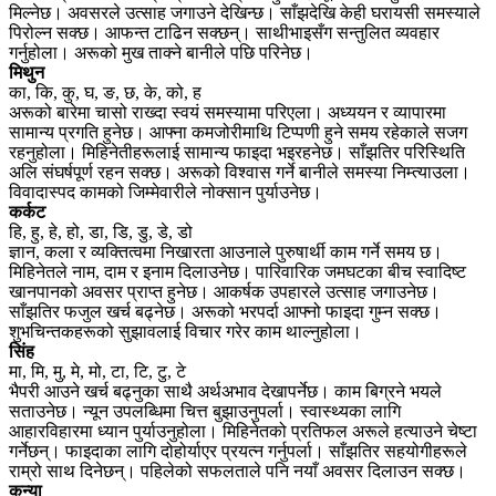
मिल्नेछ। अवसरले उत्साह जगाउने देखिन्छ। साँझदेखि केही घरायसी समस्याले
पिरोल्न सक्छ। आफन्त टाढिन सक्छन्। साथीभाइसँग सन्तुलित व्यवहार
गर्नुहोला। अरूको मुख ताक्ने बानीले पछि परिनेछ।
मिथुन
का, कि, कु, घ, ङ, छ, के, को, ह
अरूको बारेमा चासो राख्दा स्वयं समस्यामा परिएला। अध्ययन र व्यापारमा
सामान्य प्रगति हुनेछ। आफ्ना कमजोरीमाथि टिप्पणी हुने समय रहेकाले सजग
रहनुहोला। मिहिनेतीहरूलाई सामान्य फाइदा भइरहनेछ। साँझतिर परिस्थिति
अलि संघर्षपूर्ण रहन सक्छ। अरूको विश्वास गर्ने बानीले समस्या निम्त्याउला।
विवादास्पद कामको जिम्मेवारीले नोक्सान पुर्याउनेछ।
कर्कट
हि, हु, हे, हो, डा, डि, डु, डे, डो
ज्ञान, कला र व्यक्तित्वमा निखारता आउनाले पुरुषार्थी काम गर्ने समय छ।
मिहिनेतले नाम, दाम र इनाम दिलाउनेछ। पारिवारिक जमघटका बीच स्वादिष्ट
खानपानको अवसर प्राप्त हुनेछ। आकर्षक उपहारले उत्साह जगाउनेछ।
साँझतिर फजुल खर्च बढ्नेछ। अरूको भरपर्दा आफ्नो फाइदा गुम्न सक्छ।
शुभचिन्तकहरूको सुझावलाई विचार गरेर काम थाल्नुहोला।
सिंह
मा, मि, मु, मे, मो, टा, टि, टु, टे
भैपरी आउने खर्च बढ्नुका साथै अर्थअभाव देखापर्नेछ। काम बिग्रने भयले
सताउनेछ। न्यून उपलब्धिमा चित्त बुझाउनुपर्ला। स्वास्थ्यका लागि
आहारविहारमा ध्यान पुर्याउनुहोला। मिहिनेतको प्रतिफल अरूले हत्याउने चेष्टा
गर्नेछन्। फाइदाका लागि दोहोर्याएर प्रयत्न गर्नुपर्ला। साँझतिर सहयोगीहरूले
राम्रो साथ दिनेछन्। पहिलेको सफलताले पनि नयाँ अवसर दिलाउन सक्छ।
कन्या