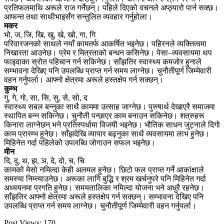
प्रतिफलमाथि अरूले राज गर्नेछन्। पहिले दिएको वचनले अप्ठ्यारो पार्न सक्छ।
आफन्त तथा साथीभाइसँग सन्तुलित व्यवहार गर्नुहोला।
मकर
भो, ज, जि, खि, खु, खे, खो, गा, गि
परिवारजनको साथले नयाँ कामतर्फ आकर्षित भइनेछ। पहिरनले व्यक्तित्वमा
निखारता आउनेछ। प्रेम र मित्रताको बन्धन कसिनेछ। पेसा–व्यवसायमा थप
फाइदाका स्रोत पहिचान गर्न सकिनेछ। साँझतिर स्वास्थ्य कमजोर हुनाले
सम्भावना देखिए पनि उपलब्धि प्राप्त गर्न समय लाग्नेछ। चुनौतीपूर्ण जिम्मेवारी
वहन गर्नुपर्ला। आफ्नो क्षेत्रमा अरूले हस्तक्षेप गर्न सक्छन्।
कुम्भ
गु, गे, गो, सा, सि, सु, से, सो, द
स्वास्थ्य सबल बन्नुका साथै काममा उत्साह जाग्नेछ। पुरुषार्थ देखाएरै समाजमा
स्थापित बन्न सकिनेछ। चुनौती पन्छाएर काम बनाउन सकिनेछ। शत्रुहरू
किनारा लाग्नेछन् भने प्रतिस्पर्धामा विजयी भइनेछ। भौतिक साधन जुट्नाले दिगो
काम प्रारम्भ हुनेछ। साँझदेखि व्यापार बढ्नुका साथै व्यवसायमा लाभ हुनेछ।
मिहिनेत गर्दा पहिलेको उपलब्धि जोगाउन सफल भइनेछ।
मीन
दि, दु, थ, झ, ञ, दे, दो, च, चि
कामको मेसो नमिल्दा केही अलमल हुनेछ। छिटो फल प्राप्त गर्ने आकांक्षाले
समस्या निम्त्याउनेछ। अरूका लागि बुद्धि र श्रम खर्चनुपरे पनि मिहिनेत गर्दा
अध्ययनमा प्रगति हुनेछ। समयतालिका नमिल्दा योजना भने अधुरै रहनेछ।
साँझतिर आफ्नो क्षेत्रमा अरूले हस्तक्षेप गर्न सक्छन्। सम्भावना देखिए पनि
उपलब्धि प्राप्त गर्न समय लाग्नेछ। चुनौतीपूर्ण जिम्मेवारी वहन गर्नुपर्ला।
Post Views:
170