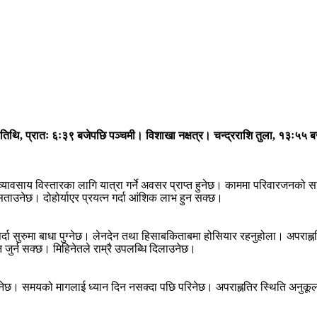
 तिथि, प्रातः ६ः३९ बजेपछि पञ्चमी। विशाखा नक्षत्र। चन्द्रराशि तुला, १३ः५५ 
 व्यावसाय विस्तारका लागि यात्रा गर्ने अवसर प्राप्त हुनेछ। काममा परिवारजनको
सताउनेछ। दोहोर्याएर प्रयत्न गर्दा आंशिक लाभ हुन सक्छ।
पर्दा सुरुमा बाधा पुग्नेछ। लेनदेन तथा हिसाबकिताबमा होसियार रहनुहोला। अपरा
 जुर्न सक्छ। मिहिनेतले राम्रै उपलब्धि दिलाउनेछ।
ेछ। समयको मागलाई ध्यान दिन नसक्दा पछि परिनेछ। अपराह्नतिर स्थिति अनुकूल ब