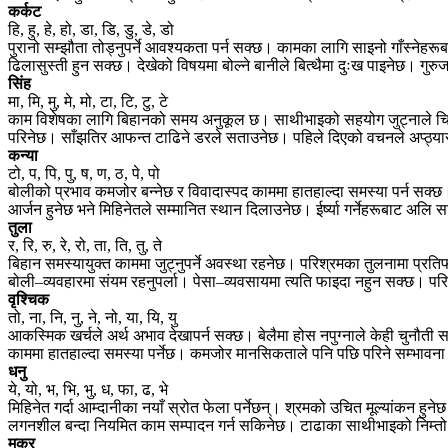
कर्कट
हि, हु, हे, हो, डा, डि, डु, डे, डो
पुरानो सम्झौता तोड्नुपर्ने आवश्यकता पर्न सक्छ। कामका लागि साइनो गाँस्ने
ढिलासुस्ती हुन सक्छ। देखेको विषयमा बोल्ने बानीले बित्थैमा दुःख पाइनेछ। 
सिंह
मा, मि, मु, मे, मो, टा, टि, टु, टे
काम विशेषका लागि बिहानको समय अनुकूल छ। साथीभाइको सहयोग जुट्नाले चिताएको 
परिनेछ। साँझतिर आफन्त टाढिने डरले सताउनेछ। पहिले दिएको वचनले अप्ठ्यारो 
कन्या
टो, प, पि, पु, ष, ण, ठ, पे, पो
बोलीको प्रभाव कमजोर बन्नेछ र विवादास्पद काममा हातहाल्दा समस्या पर्न 
आर्जन हुनेछ भने मिहिनेतले सम्मानित स्थान दिलाउनेछ। ईर्ष्या गर्नेहरूबाट अल
तुला
र, रि, रु, रे, रो, ता, ति, तु, ते
बिहान समस्यायुक्त काममा जुट्नुपर्ने अवस्था रहनेछ। परिश्रमका तुलनामा प्रत
बोली–व्यवहारमा संयम रहनुपर्ला। पेसा–व्यवसायमा त्यति फाइदा नहुन सक्छ। परि
वृश्चिक
तो, ना, नि, नु, ने, नो, या, यि, यु
आकस्मिक खर्चले अर्थ अभाव देखापर्न सक्छ। बेलैमा होस नपुग्नाले केही चुनौती
काममा हातहाल्दा समस्या पर्नेछ। कमजोर मानसिकताले पनि पछि परिने सम्भावन
धनु
ये, यो, भ, भि, भु, ध, फा, ढ, भे
मिहिनेत गर्दा आम्दानीका नयाँ स्रोत फेला पर्नेछन्। श्रमको उचित मूल्यांकन हु
लगनशील बन्दा नियमित काम सम्पादन गर्न सकिनेछ। टाढाका साथीभाइको निम्तो प्र
मकर