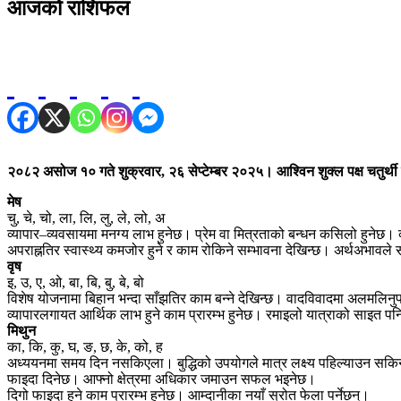
आजको राशिफल
२०८२ असोज १० गते शुक्रवार, २६ सेप्टेम्बर २०२५। आश्विन शुक्ल पक्ष चतुर्थी
मेष
चु, चे, चो, ला, लि, लु, ले, लो, अ
व्यापार–व्यवसायमा मनग्य लाभ हुनेछ। प्रेम वा मित्रताको बन्धन कसिलो हुनेछ।
अपराह्नतिर स्वास्थ्य कमजोर हुने र काम रोकिने सम्भावना देखिन्छ। अर्थअभावले 
वृष
इ, उ, ए, ओ, बा, बि, बु, बे, बो
विशेष योजनामा बिहान भन्दा साँझतिर काम बन्ने देखिन्छ। वादविवादमा अलमलिनु
व्यापारलगायत आर्थिक लाभ हुने काम प्रारम्भ हुनेछ। रमाइलो यात्राको साइत पनि
मिथुन
का, कि, कु, घ, ङ, छ, के, को, ह
अध्ययनमा समय दिन नसकिएला। बुद्धिको उपयोगले मात्र लक्ष्य पहिल्याउन सकिन
फाइदा दिनेछ। आफ्नो क्षेत्रमा अधिकार जमाउन सफल भइनेछ।
दिगो फाइदा हुने काम प्रारम्भ हुनेछ। आम्दानीका नयाँ स्रोत फेला पर्नेछन्।