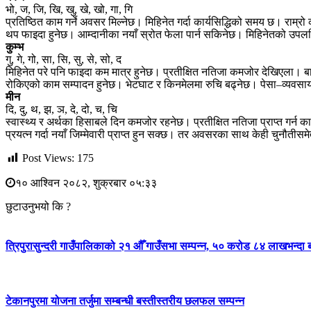
भो, ज, जि, खि, खु, खे, खो, गा, गि
प्रतिष्ठित काम गर्ने अवसर मिल्नेछ। मिहिनेत गर्दा कार्यसिद्धिको समय छ। राम्रो
थप फाइदा हुनेछ। आम्दानीका नयाँ स्रोत फेला पार्न सकिनेछ। मिहिनेतको उपलब्ध
कुम्भ
गु, गे, गो, सा, सि, सु, से, सो, द
मिहिनेत परे पनि फाइदा कम मात्र हुनेछ। प्रतीक्षित नतिजा कमजोर देखिएला।
रोकिएको काम सम्पादन हुनेछ। भेटघाट र किनमेलमा रुचि बढ्नेछ। पेसा–व्यवसा
मीन
दि, दु, थ, झ, ञ, दे, दो, च, चि
स्वास्थ्य र अर्थका हिसाबले दिन कमजोर रहनेछ। प्रतीक्षित नतिजा प्राप्त गर्न क
प्रयत्न गर्दा नयाँ जिम्मेवारी प्राप्त हुन सक्छ। तर अवसरका साथ केही चुनौतीसमे
Post Views:
175
१० आश्विन २०८२, शुक्रबार ०५:३३
छुटाउनुभयो कि ?
त्रिपुरासुन्दरी गाउँपालिकाको २१ औँ गाउँसभा सम्पन्न, ५० करोड ८४ लाखभन्दा 
टेकानपुरमा योजना तर्जुमा सम्बन्धी बस्तीस्तरीय छलफल सम्पन्न