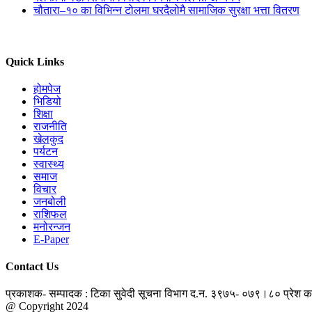
चौतारा–१० का विभिन्न टोलमा घरदैलोमै सामाजिक सुरक्षा भत्ता वितरण
Quick Links
होमपेज
भिडियो
शिक्षा
राजनीति
खेलकुद
पर्यटन
स्वास्थ्य
समाज
विचार
जनबोली
राशिफल
मनोरन्जन
E-Paper
Contact Us
प्रकाशक- सम्पादक : टिका सुवेदी
सूचना विभाग द.न. ३९७५- ०७९।८०
प्रेश 
@ Copyright 2024
jantapatra.com