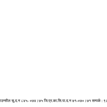
काउन्सील सू.द.न ८४५- ०७४।७५
जि.प्र.का.सि.पा.द.न ७१-०७०।७१
सम्पर्क :