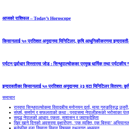
आजको राशिफल – Today’s Horoscope
किसानलाई ५० प्रतिशत अनुदानमा मिनिटिलर, कृषि आधुनिकीकरणमा इन्द्रावत
पर्यटन पूर्वाधार विस्तारमा जोड : सिन्धुपाल्चोकका प्रमुख धार्मिक तथा पर्यटकीय
इन्द्रावतीका किसानलाई ५० प्रतिशत अनुदानमा २३ वटा मिनिटिलर वितरण: कृष
समाचार
रास्वपा सिन्धुपाल्चोकमा विवादबीच मनोनयन दर्ता, माया गुरुङविरुद्ध उजुर
संघर्ष, समर्पण र सफलताको कथा : प्रवासमा नेपालीहरूको भरोसाका पात
समृद्ध नेपालको आधार: एकता, सुशासन र जवाफदेहिता
खिर खाने दिनको अवसरमा वृक्षारोपण, ‘एक व्यक्ति, एक बिरुवा’ अभियानल
बलेफीमा वडा सिमाना विवाद विषयमा स्थलगत अध्ययन