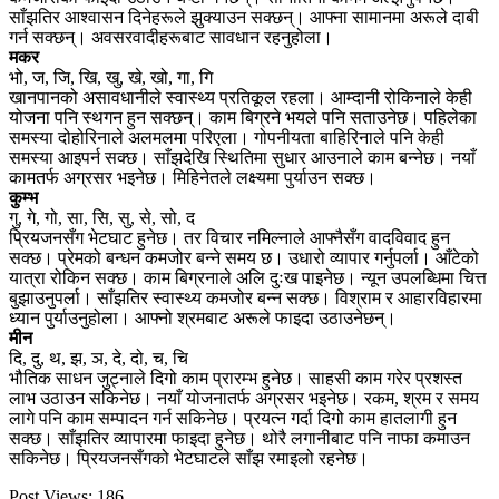
साँझतिर आश्वासन दिनेहरूले झुक्याउन सक्छन्। आफ्ना सामानमा अरूले दाबी
गर्न सक्छन्। अवसरवादीहरूबाट सावधान रहनुहोला।
मकर
भो, ज, जि, खि, खु, खे, खो, गा, गि
खानपानको असावधानीले स्वास्थ्य प्रतिकूल रहला। आम्दानी रोकिनाले केही
योजना पनि स्थगन हुन सक्छन्। काम बिग्रने भयले पनि सताउनेछ। पहिलेका
समस्या दोहोरिनाले अलमलमा परिएला। गोपनीयता बाहिरिनाले पनि केही
समस्या आइपर्न सक्छ। साँझदेखि स्थितिमा सुधार आउनाले काम बन्नेछ। नयाँ
कामतर्फ अग्रसर भइनेछ। मिहिनेतले लक्ष्यमा पुर्याउन सक्छ।
कुम्भ
गु, गे, गो, सा, सि, सु, से, सो, द
प्रियजनसँग भेटघाट हुनेछ। तर विचार नमिल्नाले आफ्नैसँग वादविवाद हुन
सक्छ। प्रेमको बन्धन कमजोर बन्ने समय छ। उधारो व्यापार गर्नुपर्ला। आँटेको
यात्रा रोकिन सक्छ। काम बिग्रनाले अलि दुःख पाइनेछ। न्यून उपलब्धिमा चित्त
बुझाउनुपर्ला। साँझतिर स्वास्थ्य कमजोर बन्न सक्छ। विश्राम र आहारविहारमा
ध्यान पुर्याउनुहोला। आफ्नो श्रमबाट अरूले फाइदा उठाउनेछन्।
मीन
दि, दु, थ, झ, ञ, दे, दो, च, चि
भौतिक साधन जुट्नाले दिगो काम प्रारम्भ हुनेछ। साहसी काम गरेर प्रशस्त
लाभ उठाउन सकिनेछ। नयाँ योजनातर्फ अग्रसर भइनेछ। रकम, श्रम र समय
लागे पनि काम सम्पादन गर्न सकिनेछ। प्रयत्न गर्दा दिगो काम हातलागी हुन
सक्छ। साँझतिर व्यापारमा फाइदा हुनेछ। थोरै लगानीबाट पनि नाफा कमाउन
सकिनेछ। प्रियजनसँगको भेटघाटले साँझ रमाइलो रहनेछ।
Post Views:
186