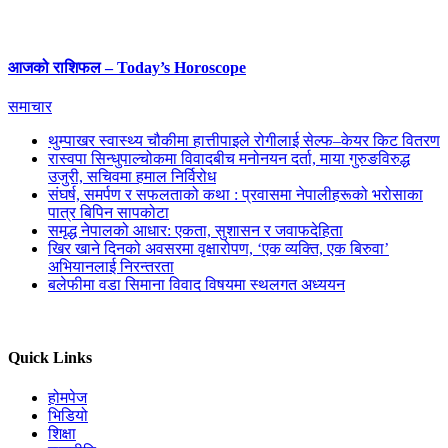
आजको राशिफल – Today’s Horoscope
समाचार
थुम्पाखर स्वास्थ्य चौकीमा हात्तीपाइले रोगीलाई सेल्फ–केयर किट वितरण
रास्वपा सिन्धुपाल्चोकमा विवादबीच मनोनयन दर्ता, माया गुरुङविरुद्ध
उजुरी, सचिवमा हमाल निर्विरोध
संघर्ष, समर्पण र सफलताको कथा : प्रवासमा नेपालीहरूको भरोसाका
पात्र बिपिन सापकोटा
समृद्ध नेपालको आधार: एकता, सुशासन र जवाफदेहिता
खिर खाने दिनको अवसरमा वृक्षारोपण, ‘एक व्यक्ति, एक बिरुवा’
अभियानलाई निरन्तरता
बलेफीमा वडा सिमाना विवाद विषयमा स्थलगत अध्ययन
Quick Links
होमपेज
भिडियो
शिक्षा