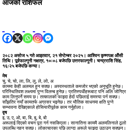
आजको राशिफल
२०८२ असोज ५ गते आइतवार, २१ सेप्टेम्बर २०२५। आश्विन कृष्णपक्ष औंसी
तिथि। पूर्वफाल्गुनी नक्षत्र, १०ः०८ बजेपछि उत्तरफाल्गुनी। चन्द्रराशि सिंह,
१६ः२५ बजेपछि कन्या।
मेष
चु, चे, चो, ला, लि, लु, ले, लो, अ
काममा केही अलमल हुन सक्छ। अस्वस्थताले कमजोर भएको अनुभूति हुनेछ।
परिस्थितिवश लक्ष्यमा पुग्न विलम्ब हुनेछ। प्रतिस्पर्धीहरूबाट पनि अलि जोगिएर
काम लिनुपर्ने समय छ। तत्कालको फाइदा हेर्दा पछिलाई समस्या पर्न सक्छ।
साँझतिर नयाँ कामतर्फ अग्रसर भइनेछ। तर भौतिक साधनमा क्षति पुग्ने
सम्भावना देखिएकाले होसियारीपूर्वक काम गर्नुहोला।
वृष
इ, उ, ए, ओ, बा, बि, बु, बे, बो
अरूलाई दिएको वचन पूरा गर्न नसकिएला। सानातिना काममै अलमलिनाले ठूलो
उपलब्धि नहुन सक्छ। लोकाचारका पछि लाग्दा अरूले फाइदा उठाउन सक्छन्।