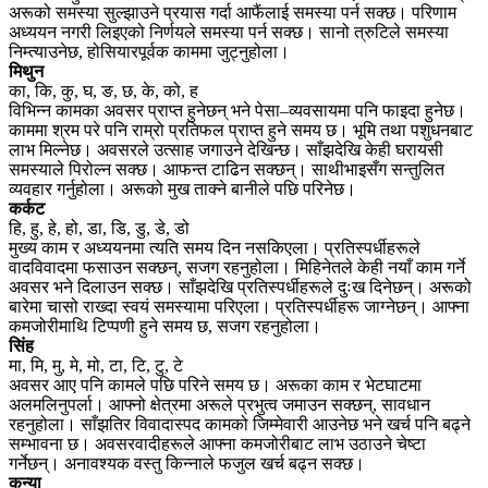
अरूको समस्या सुल्झाउने प्रयास गर्दा आफैंलाई समस्या पर्न सक्छ। परिणाम
अध्ययन नगरी लिइएको निर्णयले समस्या पर्न सक्छ। सानो त्रुटिले समस्या
निम्त्याउनेछ, होसियारपूर्वक काममा जुट्नुहोला।
मिथुन
का, कि, कु, घ, ङ, छ, के, को, ह
विभिन्न कामका अवसर प्राप्त हुनेछन् भने पेसा–व्यवसायमा पनि फाइदा हुनेछ।
काममा श्रम परे पनि राम्रो प्रतिफल प्राप्त हुने समय छ। भूमि तथा पशुधनबाट
लाभ मिल्नेछ। अवसरले उत्साह जगाउने देखिन्छ। साँझदेखि केही घरायसी
समस्याले पिरोल्न सक्छ। आफन्त टाढिन सक्छन्। साथीभाइसँग सन्तुलित
व्यवहार गर्नुहोला। अरूको मुख ताक्ने बानीले पछि परिनेछ।
कर्कट
हि, हु, हे, हो, डा, डि, डु, डे, डो
मुख्य काम र अध्ययनमा त्यति समय दिन नसकिएला। प्रतिस्पर्धीहरूले
वादविवादमा फसाउन सक्छन्, सजग रहनुहोला। मिहिनेतले केही नयाँ काम गर्ने
अवसर भने दिलाउन सक्छ। साँझदेखि प्रतिस्पर्धीहरूले दुःख दिनेछन्। अरूको
बारेमा चासो राख्दा स्वयं समस्यामा परिएला। प्रतिस्पर्धीहरू जाग्नेछन्। आफ्ना
कमजोरीमाथि टिप्पणी हुने समय छ, सजग रहनुहोला।
सिंह
मा, मि, मु, मे, मो, टा, टि, टु, टे
अवसर आए पनि कामले पछि परिने समय छ। अरूका काम र भेटघाटमा
अलमलिनुपर्ला। आफ्नो क्षेत्रमा अरूले प्रभुत्व जमाउन सक्छन्, सावधान
रहनुहोला। साँझतिर विवादास्पद कामको जिम्मेवारी आउनेछ भने खर्च पनि बढ्ने
सम्भावना छ। अवसरवादीहरूले आफ्ना कमजोरीबाट लाभ उठाउने चेष्टा
गर्नेछन्। अनावश्यक वस्तु किन्नाले फजुल खर्च बढ्न सक्छ।
कन्या