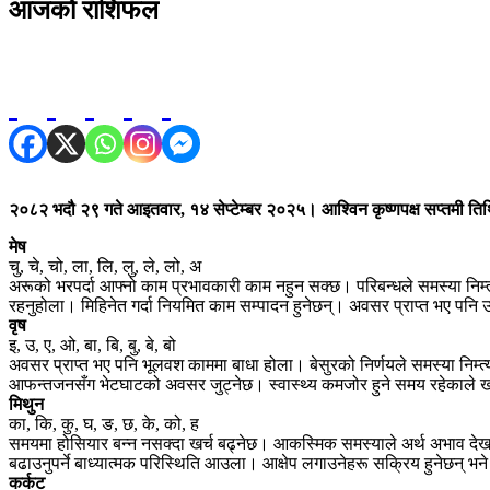
आजको राशिफल
२०८२ भदौ २९ गते आइतवार, १४ सेप्टेम्बर २०२५। आश्विन कृष्णपक्ष सप्तमी तिथ
मेष
चु, चे, चो, ला, लि, लु, ले, लो, अ
अरूको भरपर्दा आफ्नो काम प्रभावकारी काम नहुन सक्छ। परिबन्धले समस्या निम्त्य
रहनुहोला। मिहिनेत गर्दा नियमित काम सम्पादन हुनेछन्। अवसर प्राप्त भए पनि उ
वृष
इ, उ, ए, ओ, बा, बि, बु, बे, बो
अवसर प्राप्त भए पनि भूलवश काममा बाधा होला। बेसुरको निर्णयले समस्या निम्त
आफन्तजनसँग भेटघाटको अवसर जुट्नेछ। स्वास्थ्य कमजोर हुने समय रहेकाले
मिथुन
का, कि, कु, घ, ङ, छ, के, को, ह
समयमा होसियार बन्न नसक्दा खर्च बढ्नेछ। आकस्मिक समस्याले अर्थ अभाव देखाप
बढाउनुपर्ने बाध्यात्मक परिस्थिति आउला। आक्षेप लगाउनेहरू सक्रिय हुनेछन् भने
कर्कट