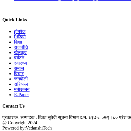
Quick Links
होमपेज
भिडियो
शिक्षा
राजनीति
खेलकुद
पर्यटन
स्वास्थ्य
समाज
विचार
जनबोली
राशिफल
मनोरन्जन
E-Paper
Contact Us
प्रकाशक- सम्पादक : टिका सुवेदी
सूचना विभाग द.न. ३९७५- ०७९।८०
प्रेश 
@ Copyright 2024
jantapatra.com
Powered by:VedanshiTech