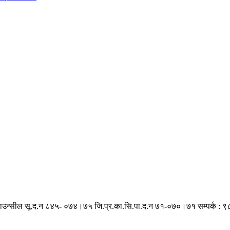
काउन्सील सू.द.न ८४५- ०७४।७५
जि.प्र.का.सि.पा.द.न ७१-०७०।७१
सम्पर्क :