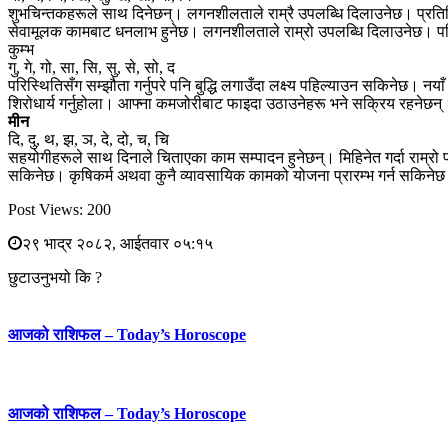
शुभचिन्तकहरूले साथ दिनेछन्। लगनशीलताले राम्रै उपलब्धि दिलाउनेछ। प्रतिष्
सेवामूलक कामबाट धनलाभ हुनेछ। लगनशीलताले राम्रो उपलब्धि दिलाउनेछ। पछि
कुम्भ
गु, गे, गो, सा, सि, सु, से, सो, द
परिस्थितिसँग सम्झौता गर्नुपरे पनि बुद्धि लगाउँदा लक्ष्य पहिल्याउन सकिनेछ
शिरोधार्य गर्नुहोला। आफ्ना कमजोरीबाट फाइदा उठाउनेहरू भने सक्रिय रहनेछ
मीन
दि, दु, थ, झ, ञ, दे, दो, च, चि
सहयोगीहरूले साथ दिनाले चिताएका काम सम्पादन हुनेछन्। मिहिनेत गर्दा राम्रो 
सकिनेछ। कृषिकर्म अथवा कुनै व्यावसायिक कामको योजना प्रारम्भ गर्न सकिनेछ। 
Post Views:
200
२९ भाद्र २०८२, आईतवार ०५:१५
छुटाउनुभयो कि ?
आजको राशिफल – Today’s Horoscope
आजको राशिफल – Today’s Horoscope