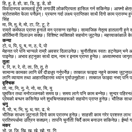
हि, हु, हे, हो, डा, डि, डु, डे, डो
विवादास्पद कामलाई टुंगो लगाउँदै लोकप्रियता हासिल गर्न सकिनेछ। आफ्नो क्ष
स्रोतसमेत फेला पर्नेछन्। प्रयत्न गर्दा लक्ष्य प्राप्तिका साथै दिगो काम प्रारम
सिंह
मा, मि, मु, मे, मो, टा, टि, टु, टे
राम्रो कर्मफल प्राप्त हुनाले मन प्रसन्न रहनेछ। सामाजिक नेतृत्व हातलागी ह
कीर्तिमानी दिलाउन सक्छ। विशिष्ट व्यक्तिको सहयोग जुट्नेछ। महत्त्वाकांक्षाले
कन्या
टो, प, पि, पु, ष, ण, ठ, पे, पो
मेहनत परे पनि भाग्यले राम्रै अवसर दिलाउनेछ। चुनौतीहरू स्वतः हट्नेछन् 
पाइनेछ। अभाव हट्नुका साथै दाम, नाम र इनाम प्राप्त हुनेछ। अध्यात्मभाव जागृत
तुला
र, रि, रु, रे, रो, ता, ति, तु, ते
सामान्य कामका लागि धेरै दौडधुप गर्नुपर्नेछ। तत्काल फाइदा नहुने काममा जुट्नुपर
लागि व्यायाम तथा आहारविहारमा ध्यान पुर्याउनुहोला। तत्काल फाइदा नभए पनि
वृश्चिक
तो, ना, नि, नु, ने, नो, या, यि, यु
घुमफिर तथा मनोरञ्जनको समय छ। समय लागे पनि काम बन्नेछ। सुन्दर पहिरनले 
प्रेमको बन्धन कसिनेछ भने शुभचिन्तकहरूको सहयोग प्राप्त हुनेछ। भौतिक साध
धनु
ये, यो, भ, भि, भु, ध, फा, ढ, भे
भौतिक साधन जुट्नाले दिगो काम प्रारम्भ हुनेछ। साहसी काम गरेर प्रशस्त ल
प्रतिस्पर्धामा उत्रिन सक्छन्। तापनि चुनौती चिर्दै काम बनाउन सकिनेछ। ईर्ष्या ग
मकर
भो, ज, जि, खि, खु, खे, खो, गा, गि