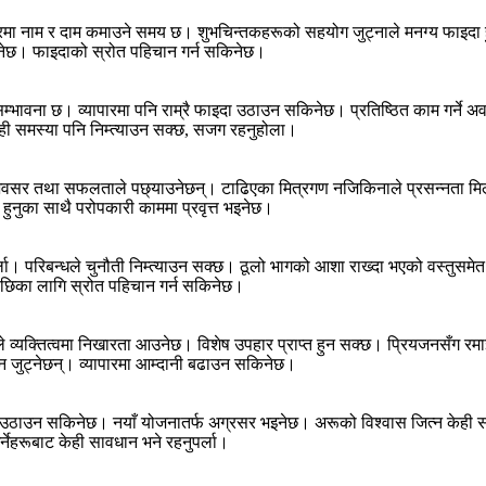
ेत्रमा नाम र दाम कमाउने समय छ। शुभचिन्तकहरूको सहयोग जुट्नाले मनग्य फाइदा
्भ हुनेछ। फाइदाको स्रोत पहिचान गर्न सकिनेछ।
ुने सम्भावना छ। व्यापारमा पनि राम्रै फाइदा उठाउन सकिनेछ। प्रतिष्ठित काम गर
 केही समस्या पनि निम्त्याउन सक्छ, सजग रहनुहोला।
भने अवसर तथा सफलताले पछ्याउनेछन्। टाढिएका मित्रगण नजिकिनाले प्रसन्नता 
 हुनुका साथै परोपकारी काममा प्रवृत्त भइनेछ।
्ला। परिबन्धले चुनौती निम्त्याउन सक्छ। ठूलो भागको आशा राख्दा भएको वस्तुसमेत गु
 पछिका लागि स्रोत पहिचान गर्न सकिनेछ।
व्यक्तित्वमा निखारता आउनेछ। विशेष उपहार प्राप्त हुन सक्छ। प्रियजनसँग रम
न जुट्नेछन्। व्यापारमा आम्दानी बढाउन सकिनेछ।
ाभ उठाउन सकिनेछ। नयाँ योजनातर्फ अग्रसर भइनेछ। अरूको विश्वास जित्न केही स
र्नेहरूबाट केही सावधान भने रहनुपर्ला।