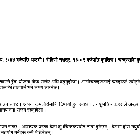
ि, ८ः४४ बजेपछि अष्टमी। रोहिणी नक्षत्र, १३ः०९ बजेपछि मृगशिरा। चन्द्रराशि व
ाउने हुँदा योजना गोप्य राखेर अघि बढ्नुहोला। आलोचकहरूलाई व्यवहारले समेट्ने प्
पलब्धि हातपार्न भने समय लाग्नेछ।
्याउन सक्छ। आफ्ना कमजोरीमाथि टिप्पणी हुन सक्छ। तर शुभचिन्तकहरूले अप्ठ्यारो
 खानपानमा सजग रहनुहोला।
र्न सक्छ। आवश्यक परेका बेला शुभचिन्तकसमेत टाढा हुनेछन्। बेलैमा होस नपुर्य
 सहयोग गर्नेहरू कमै भेटिनेछन्।