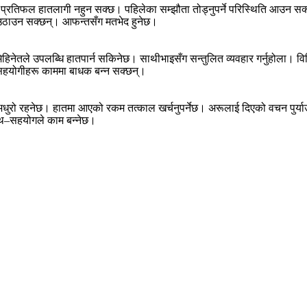
ल प्रतिफल हातलागी नहुन सक्छ। पहिलेका सम्झौता तोड्नुपर्ने परिस्थिति आउन 
ा उठाउन सक्छन्। आफन्तसँग मतभेद हुनेछ।
रे पनि मिहिनेतले उपलब्धि हातपार्न सकिनेछ। साथीभाइसँग सन्तुलित व्यवहार गर्न
 सहयोगीहरू काममा बाधक बन्न सक्छन्।
 अधुरो रहनेछ। हातमा आएको रकम तत्काल खर्चनुपर्नेछ। अरूलाई दिएको वचन पुर्
थ–सहयोगले काम बन्नेछ।