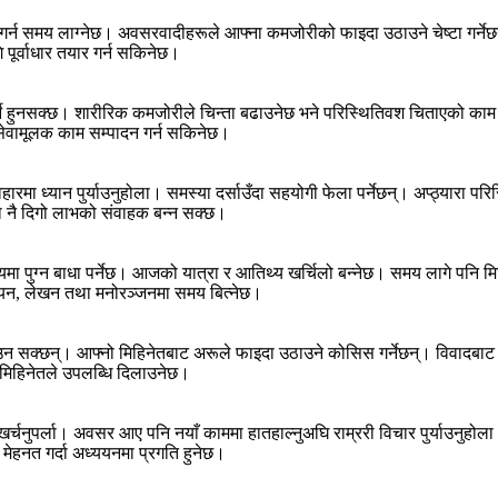
राप्त गर्न समय लाग्नेछ। अवसरवादीहरूले आफ्ना कमजोरीको फाइदा उठाउने चेष्टा गर
 पूर्वाधार तयार गर्न सकिनेछ।
े हुनसक्छ। शारीरिक कमजोरीले चिन्ता बढाउनेछ भने परिस्थितिवश चिताएको काम र
जसेवामूलक काम सम्पादन गर्न सकिनेछ।
ारमा ध्यान पुर्याउनुहोला। समस्या दर्साउँदा सहयोगी फेला पर्नेछन्। अप्ठ्यारा परिस
 नै दिगो लाभको संवाहक बन्न सक्छ।
मा पुग्न बाधा पर्नेछ। आजको यात्रा र आतिथ्य खर्चिलो बन्नेछ। समय लागे पनि मि
्ययन, लेखन तथा मनोरञ्जनमा समय बित्नेछ।
सताउन सक्छन्। आफ्नो मिहिनेतबाट अरूले फाइदा उठाउने कोसिस गर्नेछन्। विवादबाट ज
। मिहिनेतले उपलब्धि दिलाउनेछ।
श्रम खर्चनुपर्ला। अवसर आए पनि नयाँ काममा हातहाल्नुअघि राम्ररी विचार पुर्याउन
। मेहनत गर्दा अध्ययनमा प्रगति हुनेछ।