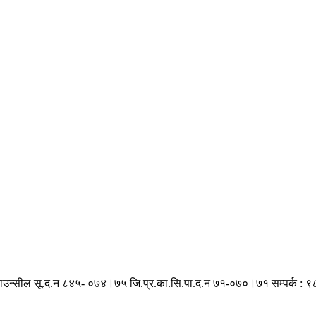
काउन्सील सू.द.न ८४५- ०७४।७५
जि.प्र.का.सि.पा.द.न ७१-०७०।७१
सम्पर्क :