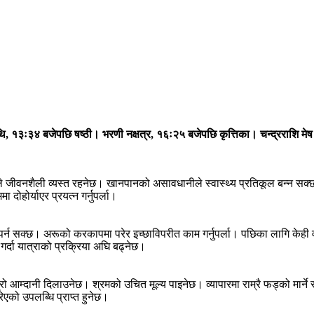
थि, १३ः३४ बजेपछि षष्ठी। भरणी नक्षत्र, १६ः२५ बजेपछि कृत्तिका। चन्द्रराशि मे
े जीवनशैली व्यस्त रहनेछ। खानपानको असावधानीले स्वास्थ्य प्रतिकूल बन्न सक
दोहोर्याएर प्रयत्न गर्नुपर्ला।
न सक्छ। अरूको करकापमा परेर इच्छाविपरीत काम गर्नुपर्ला। पछिका लागि केही वस्तु 
र्दा यात्राको प्रक्रिया अघि बढ्नेछ।
्रो आम्दानी दिलाउनेछ। श्रमको उचित मूल्य पाइनेछ। व्यापारमा राम्रै फड्को म
िएको उपलब्धि प्राप्त हुनेछ।