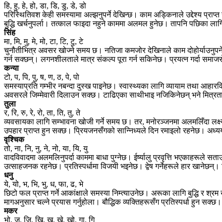
हि, हु, हे, हो, डा, डि, डु, डे, डो
परिस्थितिवश केही समस्यामा अल्झनुपर्ने देखिन्छ। काम अड्किनाले उद्देश्य प्
बुद्धि खर्चनुपर्ला। तत्काल फाइदा नहुने काममा अलमल हुनेछ। तापनि पछिका लागि
सिंह
मा, मि, मु, मे, मो, टा, टि, टु, टे
चुनौतीभित्र अवसर खोज्ने समय छ। नतिजा कमजोर देखिनाले काम दोहोर्याउनुपर्न
गर्न सक्छन्। लगनशीलताले मात्र संकल्प पूरा गर्न सकिनेछ। प्रयत्न गर्दा समा
कन्या
टो, प, पि, पु, ष, ण, ठ, पे, पो
समस्याप्रति गम्भीर नबन्दा दुस्ख पाइनेछ। स्वास्थ्यका लागि व्यायाम तथा आहारविह
अवसरले जिम्मेवारी दिलाउन सक्छ। टाढिएका साथीभाइ नजिकिनेछन् भने मित्रता
तुला
र, रि, रु, रे, रो, ता, ति, तु, ते
व्यवसायका लागि सम्भावना खोजी गर्ने समय छ। तर, मनोरञ्जनमा अलमलिँदा लक्ष्य
उपहार प्राप्त हुन सक्छ। प्रियजनसँगको सान्निध्यले दिन रमाइलो रहनेछ। अध
वृश्चिक
तो, ना, नि, नु, ने, नो, या, यि, यु
वादविवादमा अलमलिनुपर्दा काममा बाधा पुग्नेछ। ईर्ष्यालु प्रवृत्ति भएकाहरूले 
उत्साहजनक रहनेछ। प्रतिस्पर्धामा विजयी भइनेछ। द्वेष गर्नेहरूले हार खानेछन्
धनु
ये, यो, भ, भि, भु, ध, फा, ढ, भे
छिटो फल प्राप्त गर्ने आकांक्षाले समस्या निम्त्याउनेछ। अरूका लागि बुद्धि र 
मागअनुसार चल्ने प्रयास गर्नुहोला। बौद्धिक व्यक्तिहरूसँग प्रतिस्पर्धा हुन सक्छ
मकर
भो, ज, जि, खि, खु, खे, खो, गा, गि