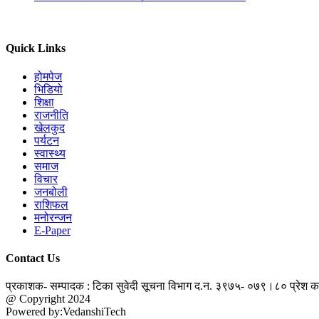
Quick Links
होमपेज
भिडियो
शिक्षा
राजनीति
खेलकुद
पर्यटन
स्वास्थ्य
समाज
विचार
जनबोली
राशिफल
मनोरन्जन
E-Paper
Contact Us
प्रकाशक- सम्पादक : टिका सुवेदी
सूचना विभाग द.न. ३९७५- ०७९।८०
प्रेश 
@ Copyright 2024
jantapatra.com
Powered by:VedanshiTech