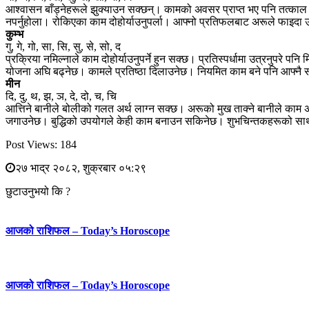
आश्वासन बाँड्नेहरूले झुक्याउन सक्छन्। कामको अवसर प्राप्त भए पनि तत्का
नपर्नुहोला। रोकिएका काम दोहोर्याउनुपर्ला। आफ्नो प्रतिफलबाट अरूले फाइद
कुम्भ
गु, गे, गो, सा, सि, सु, से, सो, द
प्रक्रिया नमिल्नाले काम दोहोर्याउनुपर्ने हुन सक्छ। प्रतिस्पर्धामा उत्रनुप
योजना अघि बढ्नेछ। कामले प्रतिष्ठा दिलाउनेछ। नियमित काम बने पनि आफ्नै
मीन
दि, दु, थ, झ, ञ, दे, दो, च, चि
आत्तिने बानीले बोलीको गलत अर्थ लाग्न सक्छ। अरूको मुख ताक्ने बानीले काम
जगाउनेछ। बुद्धिको उपयोगले केही काम बनाउन सकिनेछ। शुभचिन्तकहरूको सा
Post Views:
184
२७ भाद्र २०८२, शुक्रबार ०५:२९
छुटाउनुभयो कि ?
आजको राशिफल – Today’s Horoscope
आजको राशिफल – Today’s Horoscope