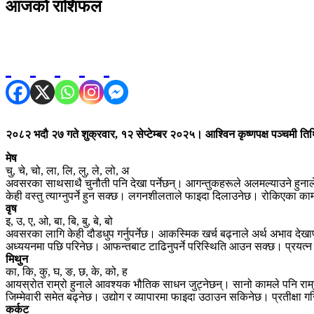
आजको राशिफल
२०८२ भदौ २७ गते शुक्रवार, १२ सेप्टेम्बर २०२५। आश्विन कृष्णपक्ष पञ्चमी ति
मेष
चु, चे, चो, ला, लि, लु, ले, लो, अ
अवसरका साथसाथै चुनौती पनि देखा पर्नेछन्। आगन्तुकहरूले अलमल्याउने हुनाल
केही वस्तु त्याग्नुपर्ने हुन सक्छ। लगनशीलताले फाइदा दिलाउनेछ। रोकिएका काममा 
वृष
इ, उ, ए, ओ, बा, बि, बु, बे, बो
अवसरका लागि केही दौडधुप गर्नुपर्नेछ। आकस्मिक खर्च बढ्नाले अर्थ अभाव देखापर्
अध्ययनमा पछि परिनेछ। आफन्तबाट टाढिनुपर्ने परिस्थिति आउन सक्छ। प्रयत्न ग
मिथुन
का, कि, कु, घ, ङ, छ, के, को, ह
आयस्रोत राम्रो हुनाले आवश्यक भौतिक साधन जुट्नेछन्। सानो कामले पनि राम
जिम्मेवारी समेत बढ्नेछ। उद्योग र व्यापारमा फाइदा उठाउन सकिनेछ। प्रतीक्षा गर
कर्कट