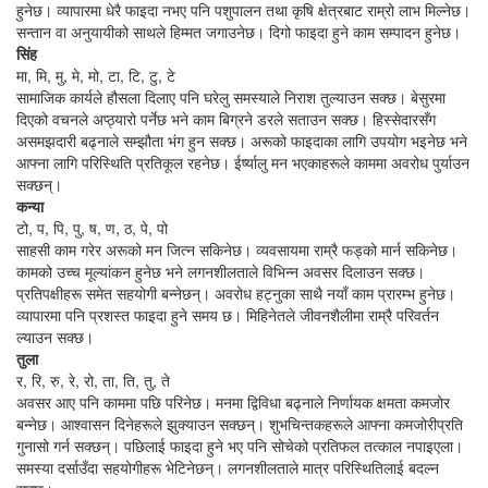
हुनेछ। व्यापारमा धेरै फाइदा नभए पनि पशुपालन तथा कृषि क्षेत्रबाट राम्रो लाभ मिल्नेछ।
सन्तान वा अनुयायीको साथले हिम्मत जगाउनेछ। दिगो फाइदा हुने काम सम्पादन हुनेछ।
सिंह
मा, मि, मु, मे, मो, टा, टि, टु, टे
सामाजिक कार्यले हौसला दिलाए पनि घरेलु समस्याले निराश तुल्याउन सक्छ। बेसुरमा
दिएको वचनले अप्ठ्यारो पर्नेछ भने काम बिग्रने डरले सताउन सक्छ। हिस्सेदारसँग
असमझदारी बढ्नाले सम्झौता भंग हुन सक्छ। अरूको फाइदाका लागि उपयोग भइनेछ भने
आफ्ना लागि परिस्थिति प्रतिकूल रहनेछ। ईर्ष्यालु मन भएकाहरूले काममा अवरोध पुर्याउन
सक्छन्।
कन्या
टो, प, पि, पु, ष, ण, ठ, पे, पो
साहसी काम गरेर अरूको मन जित्न सकिनेछ। व्यवसायमा राम्रै फड्को मार्न सकिनेछ।
कामको उच्च मूल्यांकन हुनेछ भने लगनशीलताले विभिन्न अवसर दिलाउन सक्छ।
प्रतिपक्षीहरू समेत सहयोगी बन्नेछन्। अवरोध हट्नुका साथै नयाँ काम प्रारम्भ हुनेछ।
व्यापारमा पनि प्रशस्त फाइदा हुने समय छ। मिहिनेतले जीवनशैलीमा राम्रै परिवर्तन
ल्याउन सक्छ।
तुला
र, रि, रु, रे, रो, ता, ति, तु, ते
अवसर आए पनि काममा पछि परिनेछ। मनमा द्विविधा बढ्नाले निर्णायक क्षमता कमजोर
बन्नेछ। आश्वासन दिनेहरूले झुक्याउन सक्छन्। शुभचिन्तकहरूले आफ्ना कमजोरीप्रति
गुनासो गर्न सक्छन्। पछिलाई फाइदा हुने भए पनि सोचेको प्रतिफल तत्काल नपाइएला।
समस्या दर्साउँदा सहयोगीहरू भेटिनेछन्। लगनशीलताले मात्र परिस्थितिलाई बदल्न