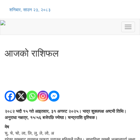
शनिबार, साउन २३, २०८३
Toggl
naviga
आजको राशिफल
२०८२ भदौ १५ गते आइतवार, ३१ अगस्ट २०२५। भाद्र शुक्लपक्ष अष्टमी तिथि।
अनुराधा नक्षत्र, १५ः५६ बजेपछि ज्येष्ठा। चन्द्रराशि वृश्चिक।
मेष
चु, चे, चो, ला, लि, लु, ले, लो, अ
गरेका कामबाट तत्काल फाइदा उठाउन मुस्किलै पर्नेछ। सानातिना काममै अल्झनुपर्दा लक्ष्य