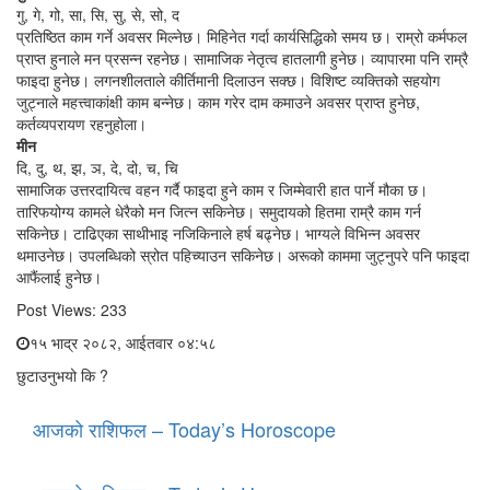
गु, गे, गो, सा, सि, सु, से, सो, द
प्रतिष्ठित काम गर्ने अवसर मिल्नेछ। मिहिनेत गर्दा कार्यसिद्धिको समय छ। राम्रो कर्मफल
प्राप्त हुनाले मन प्रसन्न रहनेछ। सामाजिक नेतृत्व हातलागी हुनेछ। व्यापारमा पनि राम्रै
फाइदा हुनेछ। लगनशीलताले कीर्तिमानी दिलाउन सक्छ। विशिष्ट व्यक्तिको सहयोग
जुट्नाले महत्त्वाकांक्षी काम बन्नेछ। काम गरेर दाम कमाउने अवसर प्राप्त हुनेछ,
कर्तव्यपरायण रहनुहोला।
मीन
दि, दु, थ, झ, ञ, दे, दो, च, चि
सामाजिक उत्तरदायित्व वहन गर्दै फाइदा हुने काम र जिम्मेवारी हात पार्ने मौका छ।
तारिफयोग्य कामले धेरैको मन जित्न सकिनेछ। समुदायको हितमा राम्रै काम गर्न
सकिनेछ। टाढिएका साथीभाइ नजिकिनाले हर्ष बढ्नेछ। भाग्यले विभिन्न अवसर
थमाउनेछ। उपलब्धिको स्रोत पहिच्याउन सकिनेछ। अरूको काममा जुट्नुपरे पनि फाइदा
आफैंलाई हुनेछ।
Post Views:
233
१५ भाद्र २०८२, आईतवार ०४:५८
छुटाउनुभयो कि ?
आजको राशिफल – Today’s Horoscope