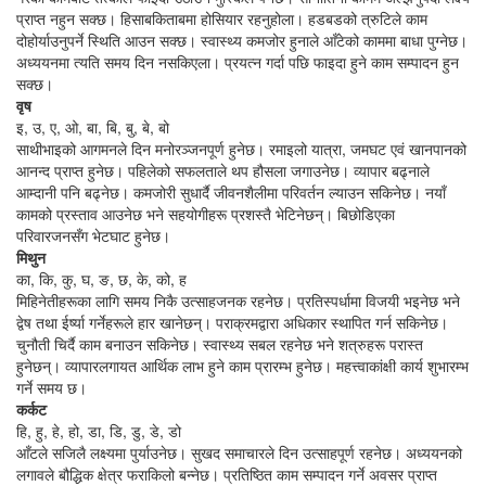
प्राप्त नहुन सक्छ। हिसाबकिताबमा होसियार रहनुहोला। हडबडको त्रुटिले काम
दोहोर्याउनुपर्ने स्थिति आउन सक्छ। स्वास्थ्य कमजोर हुनाले आँटेको काममा बाधा पुग्नेछ।
अध्ययनमा त्यति समय दिन नसकिएला। प्रयत्न गर्दा पछि फाइदा हुने काम सम्पादन हुन
सक्छ।
वृष
इ, उ, ए, ओ, बा, बि, बु, बे, बो
साथीभाइको आगमनले दिन मनोरञ्जनपूर्ण हुनेछ। रमाइलो यात्रा, जमघट एवं खानपानको
आनन्द प्राप्त हुनेछ। पहिलेको सफलताले थप हौसला जगाउनेछ। व्यापार बढ्नाले
आम्दानी पनि बढ्नेछ। कमजोरी सुधार्दै जीवनशैलीमा परिवर्तन ल्याउन सकिनेछ। नयाँ
कामको प्रस्ताव आउनेछ भने सहयोगीहरू प्रशस्तै भेटिनेछन्। बिछोडिएका
परिवारजनसँग भेटघाट हुनेछ।
मिथुन
का, कि, कु, घ, ङ, छ, के, को, ह
मिहिनेतीहरूका लागि समय निकै उत्साहजनक रहनेछ। प्रतिस्पर्धामा विजयी भइनेछ भने
द्वेष तथा ईर्ष्या गर्नेहरूले हार खानेछन्। पराक्रमद्वारा अधिकार स्थापित गर्न सकिनेछ।
चुनौती चिर्दै काम बनाउन सकिनेछ। स्वास्थ्य सबल रहनेछ भने शत्रुहरू परास्त
हुनेछन्। व्यापारलगायत आर्थिक लाभ हुने काम प्रारम्भ हुनेछ। महत्त्वाकांक्षी कार्य शुभारम्भ
गर्ने समय छ।
कर्कट
हि, हु, हे, हो, डा, डि, डु, डे, डो
आँटले सजिलै लक्ष्यमा पुर्याउनेछ। सुखद समाचारले दिन उत्साहपूर्ण रहनेछ। अध्ययनको
लगावले बौद्धिक क्षेत्र फराकिलो बन्नेछ। प्रतिष्ठित काम सम्पादन गर्ने अवसर प्राप्त