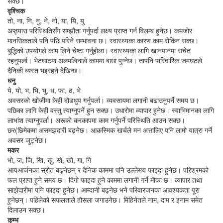
सक्छ।
वृश्चिक
तो, ना, नि, नु, ने, नो, या, यि, यु
अप्ठ्यारा परिस्थितिसँग सम्झौता गर्नुपर्दा लक्ष्य प्राप्त गर्न विलम्ब हुनेछ। कमजोर
मानसिकताले पनि पछि परिने सम्भावना छ। स्वास्थ्यका कारण काम रोकिन सक्छ।
बुद्धिको उपयोगले काम लिने चेष्टा गर्नुहोला। स्वास्थ्यका लागि खानपानमा सचेत
रहनुपर्ला। भेटघाटमा अलमलिनाले काममा बाधा पुग्नेछ। तापनि पारिवारिक जमघटले
दैनिकी व्यस्त भइरहने देखिन्छ।
धनु
ये, यो, भ, भि, भु, ध, फा, ढ, भे
अवसरको खोजीमा केही दौडधुप गर्नुपर्ला। व्यवसायमा लगानी बढाउनुपर्ने समय छ।
पछिका लागि केही वस्तु त्याग्नुपर्ने हुन सक्छ। उधारोमा व्यापार हुनेछ। स्वाभिमानका लागि
लाभांश त्याग्नुपर्ला। अरूको करकापमा काम गर्नुपर्ने परिस्थिति आउन सक्छ।
छर(छिमेकमा असमझदारी बढ्नेछ। आकस्मिक खर्चले मन अत्तालिए पनि लामो यात्रा गर्ने
अवसर जुट्नेछ।
मकर
भो, ज, जि, खि, खु, खे, खो, गा, गि
आयआर्जनका स्रोत बढ्नेछन् र दैनिक काममा पनि उल्लेख्य फाइदा हुनेछ। परिश्रमको
फल प्राप्त हुने समय छ। दिगो फाइदा हुने काममा लगानी गर्ने मौका छ। व्यापार तथा
साझेदारीमा पनि फाइदा हुनेछ। आम्दानी बढ्नेछ भने परिवारजनका आवश्यकता पूरा
हुनेछन्। पहिलेको सफलताले हौसला जगाउनेछ। मिहिनेतले नाम, दाम र इनाम समेत
दिलाउन सक्छ।
कुम्भ